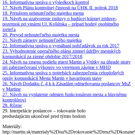
16. Informatívna správa o výsledkoch kontrol
17. Návrh Plánu kontrolnej činnosti na ÚHK II. polrok 2018
18. Prenájom nehnuteľného majetku mesta
19. Návrh na uzatvorenie zmluvy o budúcej kúpnej zmluve-
pozemok pri vinárni Ul. Košútska – prípad hodný osobitného
zreteľa
20. Prevod nehnuteľného majetku mesta
21. Návrh zámeny nehnuteľného majetku
22. Informatívna správa o vymáhaní pohľadávok za rok 2017
23. Vyhodnotenie operačného plánu zimnej údržby mestských
komunikácií za zimné obdobie 2017/2018
24. Návrh na zmenu podielu miest Martin a Vrútky na úhrade straty
pri zabezpečovaní výkonov vo verejnom záujme v MHD
25. Informatívna správa o potrebách zabezpečenia celoplošných
opráv komunikácií Mesta Martin v havarijnom stave
26. Návrh Dodatku č. 4 k k Zásadám odmeňovania poslancov MsZ
v Martine
27. Návrh na vyplatenie odmien funkcionárom mesta a hlavnému
kontrolórovi
28. Rôzne
29. Interpelácie poslancov – rokovanie bolo
predsedajúcim ukončené pred týmto bodom
Materiály:
http://martin.sk/materialy%2Dna%2Drokovanie%2Dmsz%2Dkon