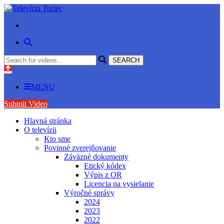
MENU
Submit Video
Hlavná stránka
O televízii
Kto sme
Povinné zverejňovanie
Záväzné dokumenty
Etický kódex
Výpis z OR
Licencia na vysielanie
Výročné správy
2024
2023
2022