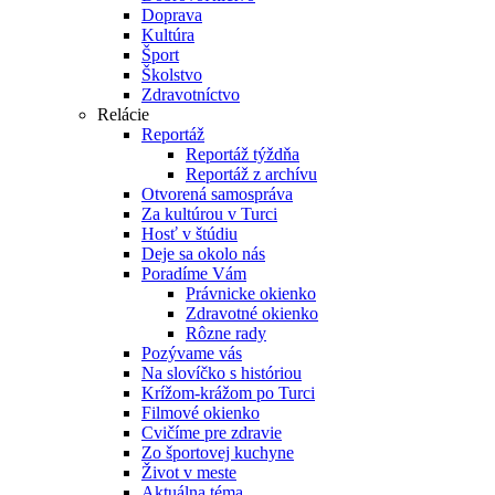
Doprava
Kultúra
Šport
Školstvo
Zdravotníctvo
Relácie
Reportáž
Reportáž týždňa
Reportáž z archívu
Otvorená samospráva
Za kultúrou v Turci
Hosť v štúdiu
Deje sa okolo nás
Poradíme Vám
Právnicke okienko
Zdravotné okienko
Rôzne rady
Pozývame vás
Na slovíčko s históriou
Krížom-krážom po Turci
Filmové okienko
Cvičíme pre zdravie
Zo športovej kuchyne
Život v meste
Aktuálna téma