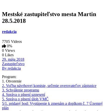
Mestské zastupiteľstvo mesta Martin
28.5.2018
redakcia
7705 Videos
0%
0 Views
0 Likes
29. mája 2018
Zastupiteľstvo
By redakcia
Program:
1. Otvorenie
2. Voľba návrhovej komisie, určenie overovateľov zápisnice
3. Schválenie programu
4. Správa o plnení uznesení
5. Správa o plnení úloh VMČ
5/1. pridaný bod: Vystúpenie k zmenám a doplkom č. 7 Územný
plán