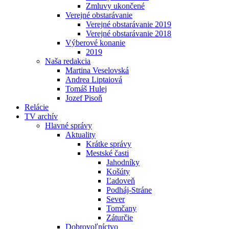
Zmluvy ukončené
Verejné obstarávanie
Verejné obstarávanie 2019
Verejné obstarávanie 2018
Výberové konanie
2019
Naša redakcia
Martina Veselovská
Andrea Liptaiová
Tomáš Hulej
Jozef Pisoň
Relácie
TV archív
Hlavné správy
Aktuality
Krátke správy
Mestské časti
Jahodníky
Košúty
Ľadoveň
Podháj-Stráne
Sever
Tomčany
Záturčie
Dobrovoľníctvo