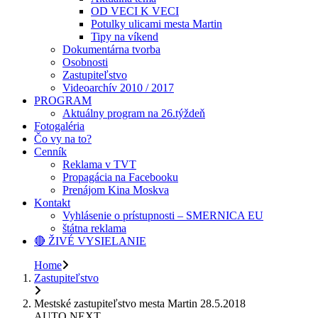
OD VECI K VECI
Potulky ulicami mesta Martin
Tipy na víkend
Dokumentárna tvorba
Osobnosti
Zastupiteľstvo
Videoarchív 2010 / 2017
PROGRAM
Aktuálny program na 26.týždeň
Fotogaléria
Čo vy na to?
Cenník
Reklama v TVT
Propagácia na Facebooku
Prenájom Kina Moskva
Kontakt
Vyhlásenie o prístupnosti – SMERNICA EU
štátna reklama
🔴 ŽIVÉ VYSIELANIE
Home
Zastupiteľstvo
Mestské zastupiteľstvo mesta Martin 28.5.2018
AUTO NEXT