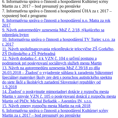
6. Informatívna správa o činnosti a hospodárení Kultúrnej scény
Martin za r. 2017 – bod presunutý po prestávke
7. Informatívna správa o činnosti a hospodárení ÚHA za r. 2017 –
vypustený bod z programu
8. Informatívna správa o činnosti a hospodárení n.o. Matra za rok
2017
9. Návrh autoremedúry uznesenia MsZ č. 2/18, týkajúceho sa
odpredaja bytov
10. Informatívna správa o činnosti a hospodárení TV Turiec s.r.o. za
r. 2017
11. Návrh spolufinancovania rekonštrukcie telocvične ZŠ Gorkého,
ZŠ Dolinského a ZŠ Priehradná
12. Návrh dodatku č. 4 k VZN č. 104 o určení postupu a
podmienok pri poskytovaní sociálnych služieb mesta Martin
13. Návrh na autoremedúru uznesenia MsZ č.39/18 zo dňa
26.03.2018 – Žiadosť o vyjadrenie súhlasu k zaradeniu Súkromnej
špeciálnej materskej školy pre deti s poruchou autistického spektra
do siete škôl a školských zariadení Slovenskej republiky od
1.9.2018
14. Žiadosť o poskytnutie mimoriadnej dotácie z rozpočtu mesta
Martin v zmysle VZN č. 105 o poskytovaní dotácií z rozpočtu mesta
Martin od PhDr. Michal Beňadik – Agentúra IN, s.r.o.
15. Návrh zmeny rozpočtu mesta Martin na rok 2018
6. Informatívna správa o činnosti a hospodárení Kultúrnej scény
Martin za r. 2017 – bod presunutý po prestávke