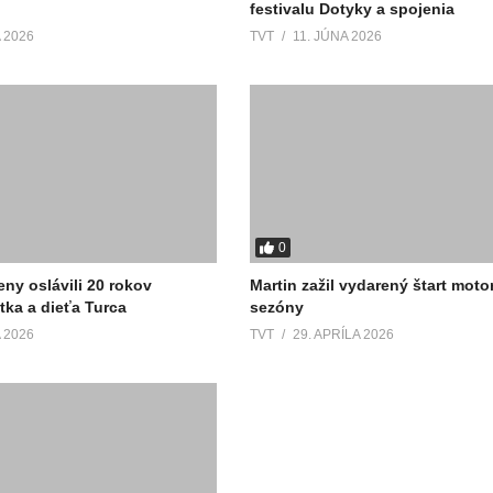
festivalu Dotyky a spojenia
 2026
TVT
11. JÚNA 2026
0
ny oslávili 20 rokov
Martin zažil vydarený štart moto
tka a dieťa Turca
sezóny
 2026
TVT
29. APRÍLA 2026