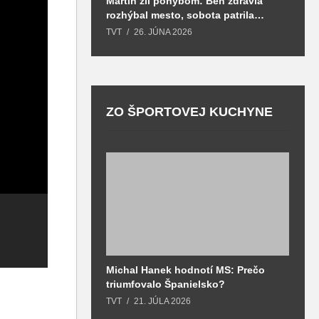
Martin žil pohybom: Beh zdravia
T
rozhýbal mesto, sobota patrila
S
zdraviu a prevencii
TVT
26. JÚNA 2026
T
ZO ŠPORTOVEJ KUCHYNE
Michal Hanek hodnotí MS: Prečo
S
triumfovalo Španielsko?
2
Martin zažil
Výnimočné ženy
M
o
TVT
21. JÚLA 2026
T
vydarený štart
oslávili 20 rokov
d