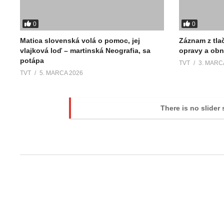
0
0
Matica slovenská volá o pomoc, jej
Záznam z tla
vlajková loď – martinská Neografia, sa
opravy a ob
potápa
TVT
3. MARC
TVT
5. MARCA 2026
There is no slider 