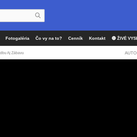
Fotogaléria
Čo vy na to?
Cenník
Kontakt
🔴 ŽIVÉ VYS
AUTO
Hudbu Aj Zábavu