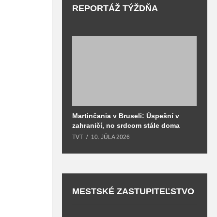
REPORTÁŽ TÝŽDŇA
Martinčania v Bruseli: Úspešní v
D
zahraničí, no srdcom stále doma
H
k
TVT
10. JÚLA 2026
T
MESTSKÉ ZASTUPITEĽSTVO