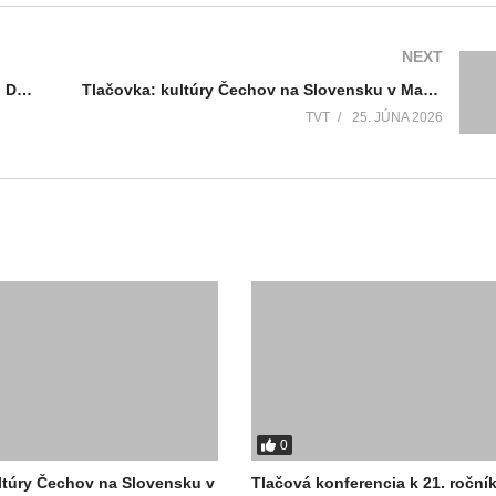
NEXT
Tlačová konferencia k 21. ročníku festivalu Dotyky a spojenia
Tlačovka: kultúry Čechov na Slovensku v Martine
TVT
25. JÚNA 2026
0
ltúry Čechov na Slovensku v
Tlačová konferencia k 21. roční