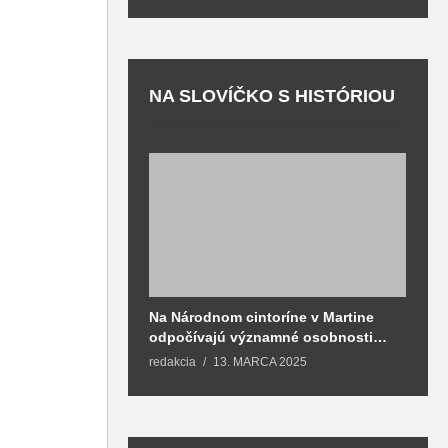
NA SLOVÍČKO S HISTÓRIOU
Na Národnom cintoríne v Martine
N
odpočívajú významné osobnosti
F
spojené aj s mestom Martin
redakcia
13. MARCA 2025
T