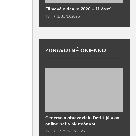
Filmové okienko 2026 – 11.časť
TVT
3. JÚNA 2026
ZDRAVOTNÉ OKIENKO
Generácia obrazoviek: Deti žijú viac
D
online než v skutočnosti
z
h
TVT
17. APRÍLA 2026
T