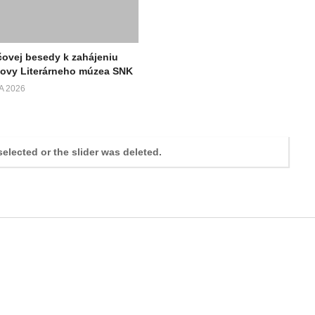
čovej besedy k zahájeniu
novy Literárneho múzea SNK
A 2026
selected or the slider was deleted.