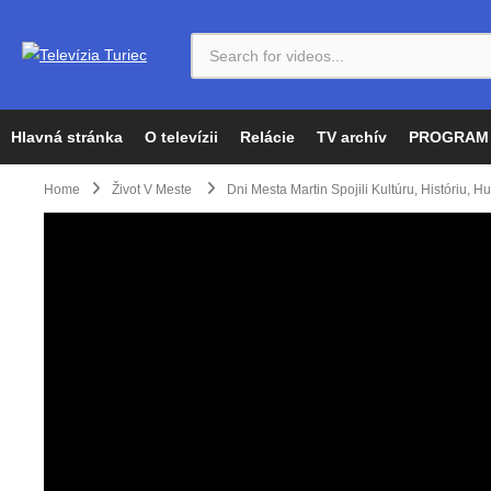
Hlavná stránka
O televízii
Relácie
TV archív
PROGRAM
Home
Život V Meste
Dni Mesta Martin Spojili Kultúru, Históriu, 