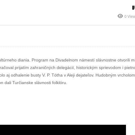
sti
Literárneho
Neografia, sa
sti
múzea SNK
potápa
0 Vie
kultúrneho diania. Program na Divadelnom námestí slávnostne otvorili 
oval prijatím zahraničných delegácií, historickým sprievodom i pietn
j odhalenie busty V. P. Tótha v Aleji dejateľov. Hudobným vrcholom 
dali Turčianske slávnosti folklóru.