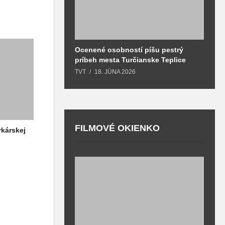
Ocenené osobností píšu pestrý
B
príbeh mesta Turčianske Teplice
l
o
TVT
18. JÚNA 2026
T
FILMOVÉ OKIENKO
rkárskej
F
T