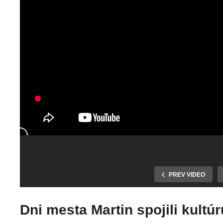
PREV VIDEO
Karnevalový
sprievod opäť
spojil generáci
Dni mesta Martin spojili kultúr
Oceňovanie
priniesol do m