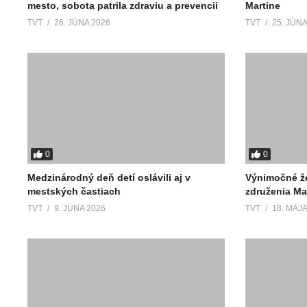
mesto, sobota patrila zdraviu a prevencii
Martine
TVT
26. JÚNA 2026
TVT
25. JÚNA
0
0
Medzinárodný deň detí oslávili aj v
Výnimočné že
mestských častiach
združenia Ma
TVT
9. JÚNA 2026
TVT
18. MÁJA