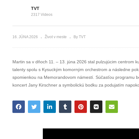
osobností mesta
atmosféru rado
Martin za rok 2025
a spolupatrično
TVT
2317 Videos
16. JÚNA 2026
Život v meste
By TVT
Martin sa v dňoch 11. – 13. júna 2026 stal pulzujúcim centrom 
talenty spolu s Kysuckým komorným orchestrom a následne pokrač
spomienkou na Memorandovom námestí. Súčasťou programu bolo a
koncert Jany Kirschner a symbolickú bodku za podujatím napokon 