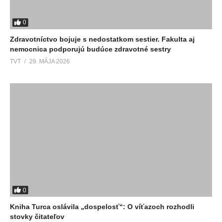
0
Zdravotníctvo bojuje s nedostatkom sestier. Fakulta aj
nemocnica podporujú budúce zdravotné sestry
TVT
29. MÁJA 2026
0
Kniha Turca oslávila „dospelosť“: O víťazoch rozhodli
stovky čitateľov