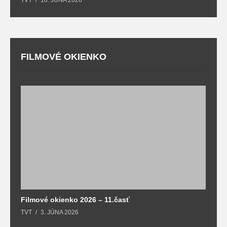
FILMOVÉ OKIENKO
F
T
Filmové okienko 2026 – 11.časť
TVT
3. JÚNA 2026