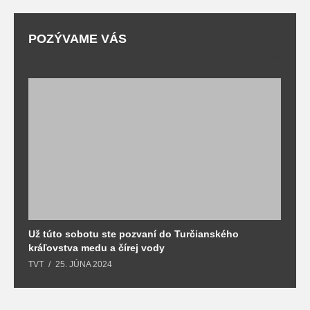
POZÝVAME VÁS
Už túto sobotu ste pozvaní do Turčianského
M
kráľovstva medu a čírej vody
o
TVT
25. JÚNA 2024
T