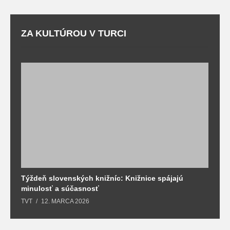
ZA KULTÚROU V TURCI
Týždeň slovenských knižníc: Knižnice spájajú
J
minulosť a súčasnosť
k
TVT
12. MARCA 2026
T