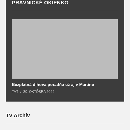
PRÁVNICKÉ OKIENKO
Bezplatná dlhová poradňa už aj v Martine
Z
TVT
20. OKTÓBRA 2022
T
TV Archív