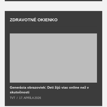
ZDRAVOTNÉ OKIENKO
Generácia obrazoviek: Deti žijú viac online než v
D
skutočnosti
s
TVT
17. APRÍLA 2026
T