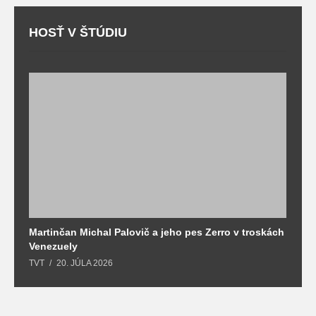
HOSŤ V ŠTÚDIU
Martinčan Michal Palovič a jeho pes Zerro v troskách
N
Venezuely
c
TVT
20. JÚLA 2026
re