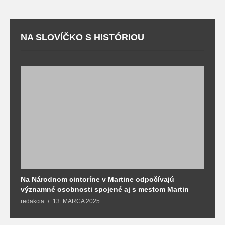
NA SLOVÍČKO S HISTÓRIOU
Na Národnom cintoríne v Martine odpočívajú
N
významné osobnosti spojené aj s mestom Martin
R
redakcia
13. MARCA 2025
T