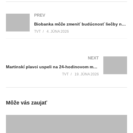
PREV
Biobanka môže zmeniť budúcnosť liečby nádorových a zriedkavých ochorení
TVT
4. JÚNA 2026
NEXT
Martinskí plavci uspeli na 24-hodinovom maratóne, Turčianski raci získali prvenstvo
TVT
19. JÚNA 2026
Môže vás zaujať