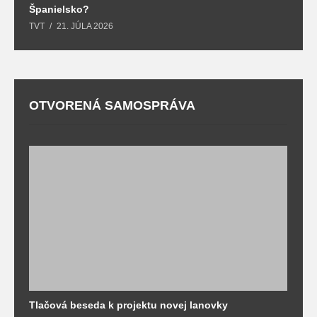
Španielsko?
t
TVT
21. JÚLA 2026
T
OTVORENÁ SAMOSPRÁVA
Tlačová beseda k projektu novej lanovky
O