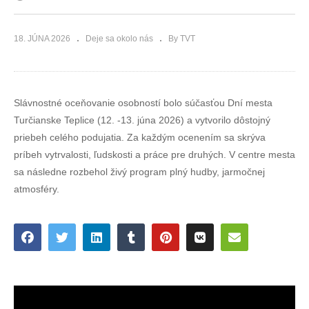
18. JÚNA 2026
Deje sa okolo nás
By TVT
Slávnostné oceňovanie osobností bolo súčasťou Dní mesta
Turčianske Teplice (12. -13. júna 2026) a vytvorilo dôstojný
priebeh celého podujatia. Za každým ocenením sa skrýva
príbeh vytrvalosti, ľudskosti a práce pre druhých. V centre mesta
sa následne rozbehol živý program plný hudby, jarmočnej
atmosféry.