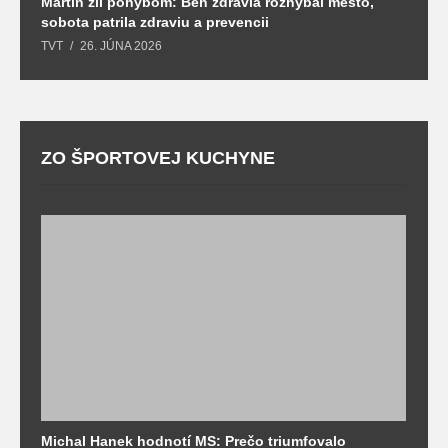
Martin žil pohybom: Beh zdravia rozhýbal mesto,
T
sobota patrila zdraviu a prevencii
T
TVT
26. JÚNA 2026
ZO ŠPORTOVEJ KUCHYNE
Michal Hanek hodnotí MS: Prečo triumfovalo
S