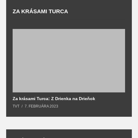
ZA KRÁSAMI TURCA
Za krásami Turca: Z Drienka na Drieňok
Z
TVT
7. FEBRUÁRA 2023
T