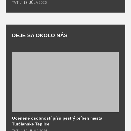
TVT
13. JÚLA 2026
DEJE SA OKOLO NÁS
Ocenené osobností píšu pestrý príbeh mesta
B
Turčianske Teplice
n
TVT
18. JÚNA 2026
T