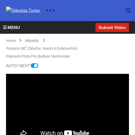
MENU
Submit Video
Home
Aktuality
Poslanci MČ Záturčie, Hasiči A Dobrovoľníci
Zvýš
Pripravili Pôdu Pre Budúce Venčovisko
ené
hladi
AUTO NEXT
ny
toko
v, v
UNM
sa
Plán
liečil
ovan
o na
ý
Covi
most
d-19
Inten
pre
pribli
zívne
Dopr
pešíc