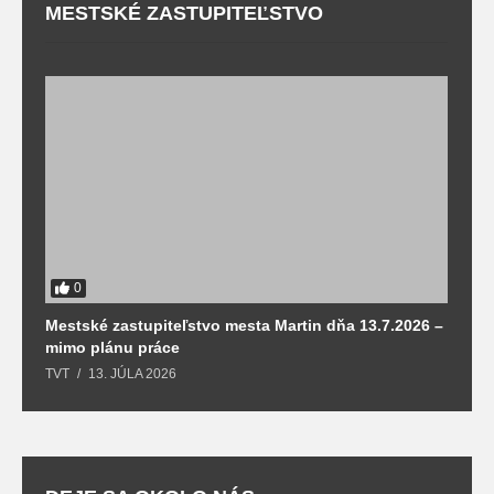
MESTSKÉ ZASTUPITEĽSTVO
0
Mestské zastupiteľstvo mesta Martin dňa 13.7.2026 –
M
mimo plánu práce
T
TVT
13. JÚLA 2026