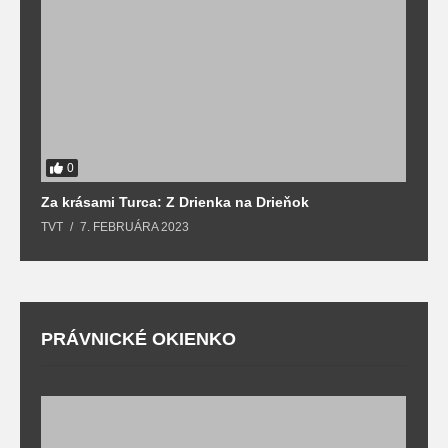
0
Za krásami Turca: Z Drienka na Drieňok
Z
TVT
7. FEBRUÁRA 2023
T
PRÁVNICKÉ OKIENKO