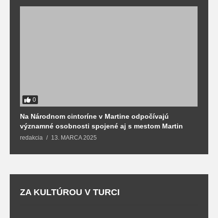
0
Na Národnom cintoríne v Martine odpočívajú
N
významné osobnosti spojené aj s mestom Martin
R
redakcia
13. MARCA 2025
T
ZA KULTÚROU V TURCI