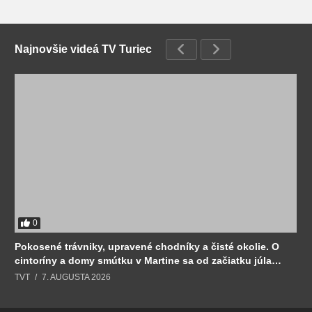
Najnovšie videá TV Turiec
0
Pokosené trávniky, upravené chodníky a čisté okolie. O
cintoríny a domy smútku v Martine sa od začiatku júla
stará Sociálny podnik.
TVT
7. AUGUSTA 2026