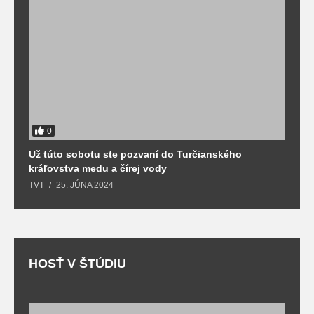
0
Už túto sobotu ste pozvaní do Turčianského
M
kráľovstva medu a čírej vody
o
TVT
25. JÚNA 2024
T
HOSŤ V ŠTÚDIU