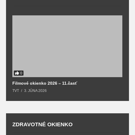
F
T
0
Filmové okienko 2026 – 11.časť
TVT
3. JÚNA 2026
ZDRAVOTNÉ OKIENKO