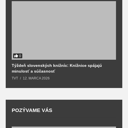
0
Týždeň slovenských knižníc: Knižnice spájajú
J
minulosť a súčasnosť
k
TVT
12. MARCA 2026
T
POZÝVAME VÁS