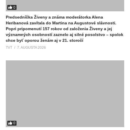
0
Predsedníčka Živeny a známa moderátorka Alena
Heribanová zavítala do Martina na Augustové slávnosti.
Popri pripomenutí 157 rokov od založenia Živeny a jej
významných osobností zaznelo aj silné posolstvo – spolok
chce byť oporou ženám aj v 21. storočí
TVT
7. AUGUSTA 2026
0