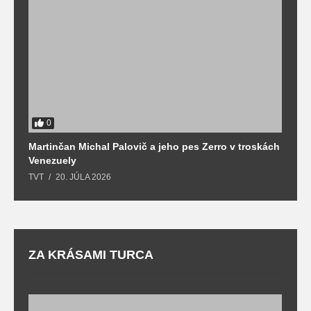
0
Martinčan Michal Palovič a jeho pes Zerro v troskách
N
Venezuely
c
TVT
20. JÚLA 2026
re
ZA KRÁSAMI TURCA