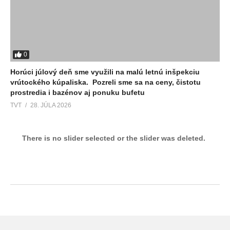
0
Horúci júlový deň sme využili na malú letnú inšpekciu
vrútockého kúpaliska. Pozreli sme sa na ceny, čistotu
prostredia i bazénov aj ponuku bufetu
TVT
28. JÚLA 2026
There is no slider selected or the slider was deleted.