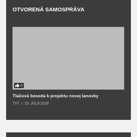
OTVORENÁ SAMOSPRÁVA
0
Tlačová beseda k projektu novej lanovky
O
TVT
10. JÚLA 2026
T