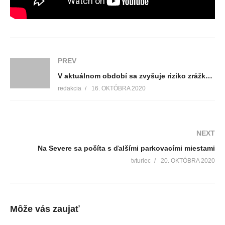
PREV
V aktuálnom období sa zvyšuje riziko zrážky so zvieraťom. Buďte na cestách opatrní!
redakcia
16. OKTÓBRA 2020
NEXT
Na Severe sa počíta s ďalšími parkovacími miestami
tvturiec
20. OKTÓBRA 2020
Môže vás zaujať