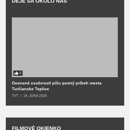
DEJE SA OKOLO NÁS
0
Ocenené osobností píšu pestrý príbeh mesta
B
Turčianske Teplice
n
TVT
18. JÚNA 2026
T
FILMOVÉ OKIENKO