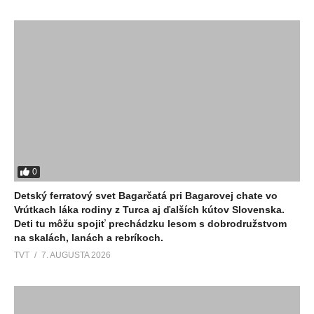
0
Detský ferratový svet Bagarčatá pri Bagarovej chate vo
Vrútkach láka rodiny z Turca aj ďalších kútov Slovenska.
Deti tu môžu spojiť prechádzku lesom s dobrodružstvom
na skalách, lanách a rebríkoch.
TVT
7. AUGUSTA 2026