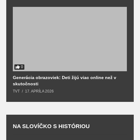
0
Generácia obrazoviek: Deti žijú viac online než v
D
skutočnosti
s
TVT
17. APRÍLA 2026
T
NA SLOVÍČKO S HISTÓRIOU