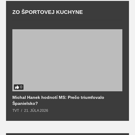
ZO ŠPORTOVEJ KUCHYNE
0
Michal Hanek hodnotí MS: Prečo triumfovalo
S
Španielsko?
t
TVT
21. JÚLA 2026
T