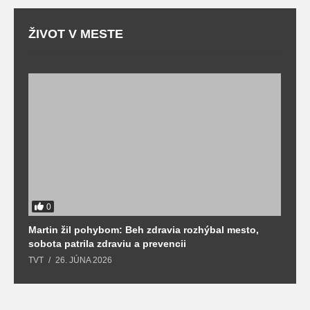
ŽIVOT V MESTE
0
Martin žil pohybom: Beh zdravia rozhýbal mesto,
T
sobota patrila zdraviu a prevencii
T
TVT
26. JÚNA 2026