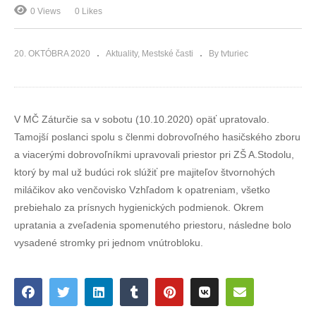
0 Views
0 Likes
20. OKTÓBRA 2020
Aktuality
Mestské časti
By tvturiec
V MČ Záturčie sa v sobotu (10.10.2020) opäť upratovalo.
Tamojší poslanci spolu s členmi dobrovoľného hasičského zboru
a viacerými dobrovoľníkmi upravovali priestor pri ZŠ A.Stodolu,
ktorý by mal už budúci rok slúžiť pre majiteľov štvornohých
miláčikov ako venčovisko Vzhľadom k opatreniam, všetko
prebiehalo za prísnych hygienických podmienok. Okrem
upratania a zveľadenia spomenutého priestoru, následne bolo
vysadené stromky pri jednom vnútrobloku.