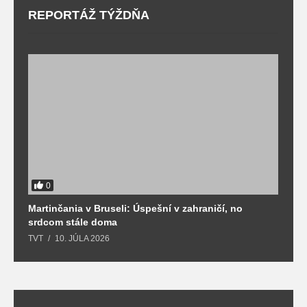
REPORTÁŽ TÝŽDŇA
0
Martinčania v Bruseli: Úspešní v zahraničí, no
D
srdcom stále doma
m
TVT
10. JÚLA 2026
T