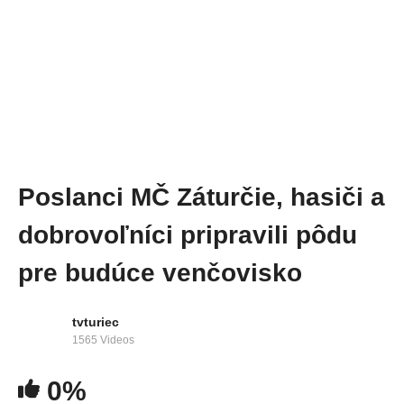
Poslanci MČ Záturčie, hasiči a
dobrovoľníci pripravili pôdu
pre budúce venčovisko
tvturiec
1565 Videos
0%