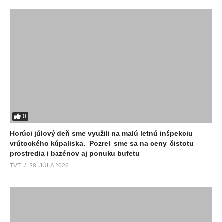
0
Horúci júlový deň sme využili na malú letnú inšpekciu
vrútockého kúpaliska. Pozreli sme sa na ceny, čistotu
prostredia i bazénov aj ponuku bufetu
TVT
28. JÚLA 2026