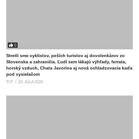
0
Stretli sme cyklistov, peších turistov aj dovolenkárov zo
Slovenska a zahraničia. Ľudí sem lákajú výhľady, ferrata,
horský vzduch, Chata Javorina aj nová ochladzovacia kaďa
pod vysielačom
TVT
28. JÚLA 2026