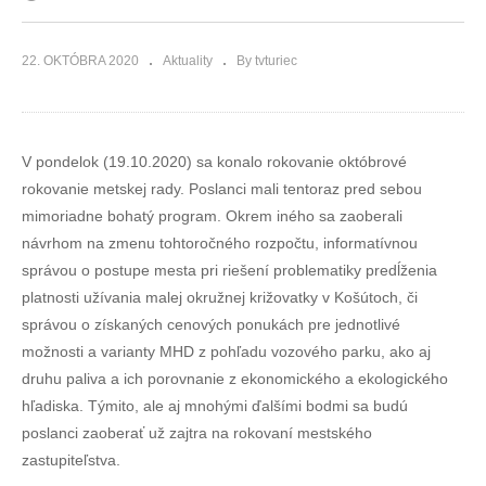
22. OKTÓBRA 2020
Aktuality
By tvturiec
V pondelok (19.10.2020) sa konalo rokovanie októbrové
rokovanie metskej rady. Poslanci mali tentoraz pred sebou
mimoriadne bohatý program. Okrem iného sa zaoberali
návrhom na zmenu tohtoročného rozpočtu, informatívnou
správou o postupe mesta pri riešení problematiky predĺženia
platnosti užívania malej okružnej križovatky v Košútoch, či
správou o získaných cenových ponukách pre jednotlivé
možnosti a varianty MHD z pohľadu vozového parku, ako aj
druhu paliva a ich porovnanie z ekonomického a ekologického
hľadiska. Týmito, ale aj mnohými ďalšími bodmi sa budú
poslanci zaoberať už zajtra na rokovaní mestského
zastupiteľstva.