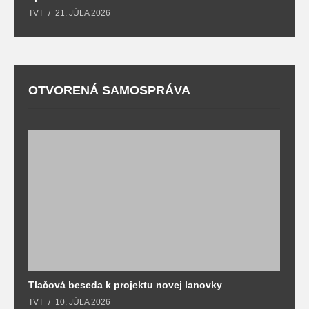
TVT
21. JÚLA 2026
T
OTVORENÁ SAMOSPRÁVA
Tlačová beseda k projektu novej lanovky
O
TVT
10. JÚLA 2026
T