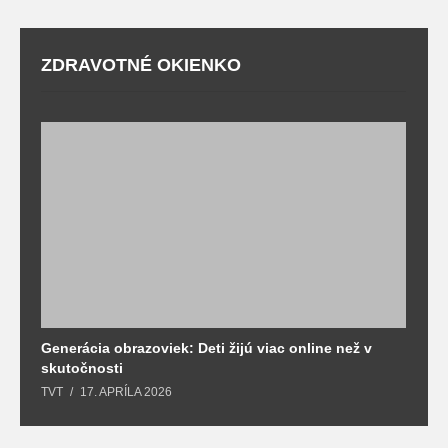
ZDRAVOTNÉ OKIENKO
Generácia obrazoviek: Deti žijú viac online než v
D
skutočnosti
s
TVT
17. APRÍLA 2026
T