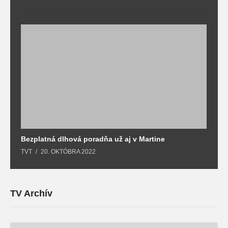
Bezplatná dlhová poradňa už aj v Martine
Z
TVT
20. OKTÓBRA 2022
T
TV Archív