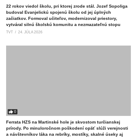
22 rokov viedol školu, pri ktorej zrode stál. Jozef Sopoliga
budoval Evanjelickú spojenú školu od jej úplných
začiatkov. Formoval učiteľov, modernizoval priestory,
vytváral silnú školskú komunitu a nezmazateľnú stopu
TVT
24. JÚLA 2026
0
Ferrata HZS na Martinské hole je skvostom turčianskej
prírody. Po minuloročnom poškodení opäť slúži verejnosti
a návštevníkov láka na rebríky, mostíky, skalné úseky aj