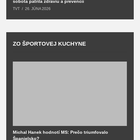
sobota patrila zdraviu a prevencii
T
TVT
26. JÚNA 2026
ZO ŠPORTOVEJ KUCHYNE
Michal Hanek hodnotí MS: Prečo triumfovalo
S
Španielsko?
t