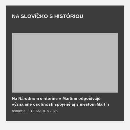
NA SLOVÍČKO S HISTÓRIOU
Na Národnom cintoríne v Martine odpočívajú
N
významné osobnosti spojené aj s mestom Martin
R
redakcia
13. MARCA 2025
T