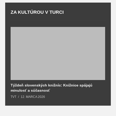
ZA KULTÚROU V TURCI
Týždeň slovenských knižníc: Knižnice spájajú
J
minulosť a súčasnosť
k
TVT
12. MARCA 2026
T