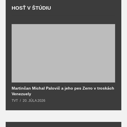
HOSŤ V ŠTÚDIU
Martinčan Michal Palovič a jeho pes Zerro v troskách
N
Venezuely
c
TVT
20. JÚLA 2026
re