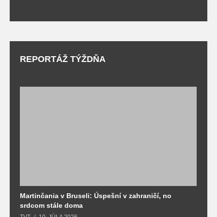
REPORTÁŽ TÝŽDŇA
Martinčania v Bruseli: Úspešní v zahraničí, no
D
srdcom stále doma
m