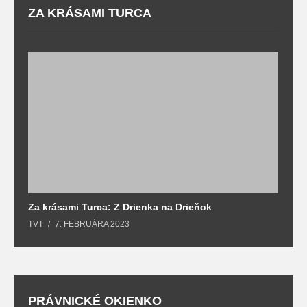
ZA KRÁSAMI TURCA
Za krásami Turca: Z Drienka na Drieňok
Z
TVT
7. FEBRUÁRA 2023
T
PRÁVNICKÉ OKIENKO