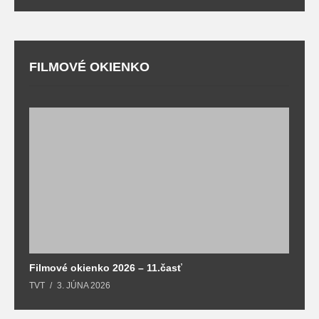
FILMOVÉ OKIENKO
F
T
Filmové okienko 2026 – 11.časť
TVT
3. JÚNA 2026