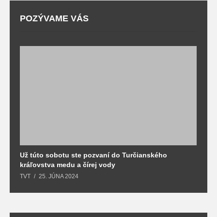
POZÝVAME VÁS
Už túto sobotu ste pozvaní do Turčianského
M
kráľovstva medu a čírej vody
o
TVT
25. JÚNA 2024
T