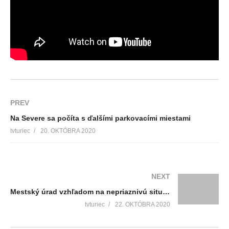
PREV
Na Severe sa počíta s ďalšími parkovacími miestami
tvturiec
20. OKTÓBRA 2020
NEXT
Mestský úrad vzhľadom na nepriaznivú situáciu sprísňuje opatrenia
tvturiec
22. OKTÓBRA 2020