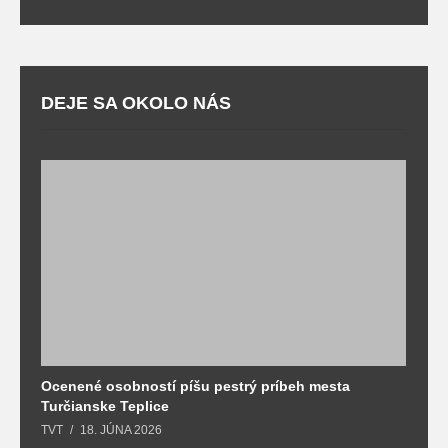
DEJE SA OKOLO NÁS
Ocenené osobností píšu pestrý príbeh mesta
B
Turčianske Teplice
n
TVT
18. JÚNA 2026
T