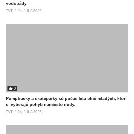
vodopády.
TVT
24. JÚLA 2026
0
Pumptracky a skateparky sú počas leta plné mladých, ktorí
si vyberajú pohyb namiesto nudy.
TVT
24. JÚLA 2026