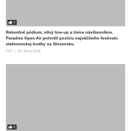
0
Rekordné pódium, silný line-up a tisíce návštevníkov.
Paradise Open Air potvrdil pozíciu najväčšieho festivalu
elektronickej hudby na Slovensku
TVT
28. JÚLA 2026
0