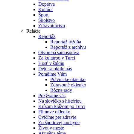
Doprava
Kultúra
Šport
Školstvo
Zdravotníctvo
Relácie
Reportáž
Reportáž týždňa
Reportáž z archívu
Otvorená samospráva
Za kultúrou v Turci
Hosť v štúdiu
Deje sa okolo nás
Poradíme Vám
Právnicke okienko
Zdravotné okienko
Rôzne rady
Pozývame vás
Na slovíčko s históriou
Krížom-krážom po Turci
Filmové okienko
Cvičíme pre zdravie
Zo športovej kuchyne
Život v meste
Aktuálna téma