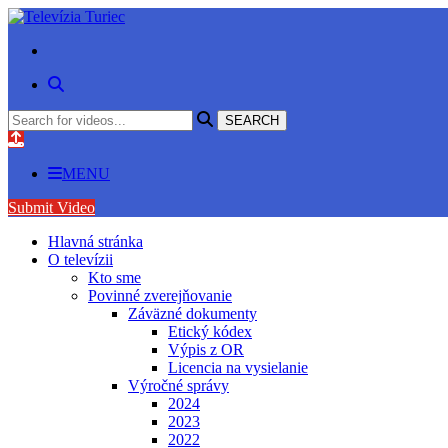
MENU
Submit Video
Hlavná stránka
O televízii
Kto sme
Povinné zverejňovanie
Záväzné dokumenty
Etický kódex
Výpis z OR
Licencia na vysielanie
Výročné správy
2024
2023
2022