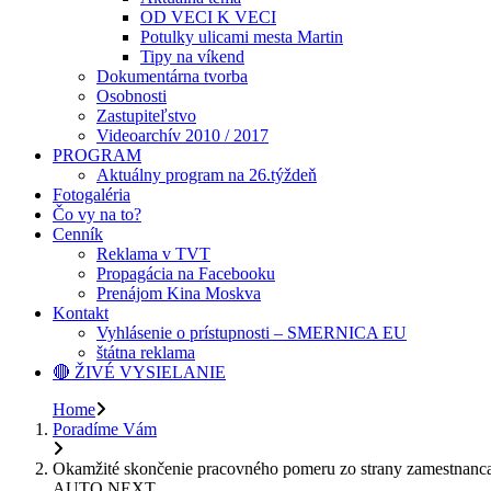
OD VECI K VECI
Potulky ulicami mesta Martin
Tipy na víkend
Dokumentárna tvorba
Osobnosti
Zastupiteľstvo
Videoarchív 2010 / 2017
PROGRAM
Aktuálny program na 26.týždeň
Fotogaléria
Čo vy na to?
Cenník
Reklama v TVT
Propagácia na Facebooku
Prenájom Kina Moskva
Kontakt
Vyhlásenie o prístupnosti – SMERNICA EU
štátna reklama
🔴 ŽIVÉ VYSIELANIE
Home
Poradíme Vám
Okamžité skončenie pracovného pomeru zo strany zamestnanc
AUTO NEXT