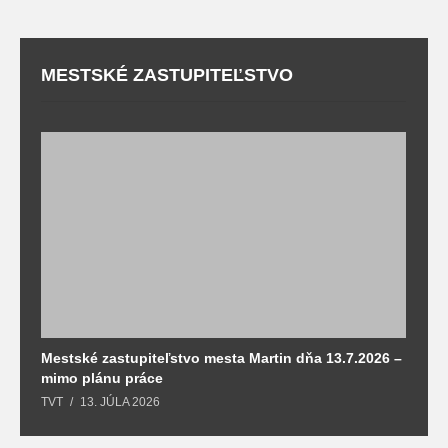
MESTSKÉ ZASTUPITEĽSTVO
Mestské zastupiteľstvo mesta Martin dňa 13.7.2026 –
M
mimo plánu práce
T
TVT
13. JÚLA 2026