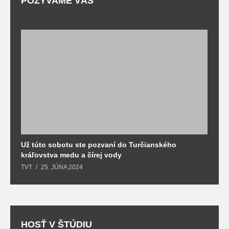
POZÝVAME VÁS
Už túto sobotu ste pozvaní do Turčianského
M
kráľovstva medu a čírej vody
o
TVT
25. JÚNA 2024
T
HOSŤ V ŠTÚDIU