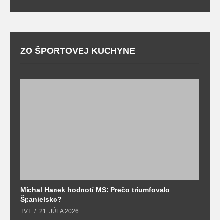
ZO ŠPORTOVEJ KUCHYNE
Michal Hanek hodnotí MS: Prečo triumfovalo
S
Španielsko?
t
TVT
21. JÚLA 2026
T