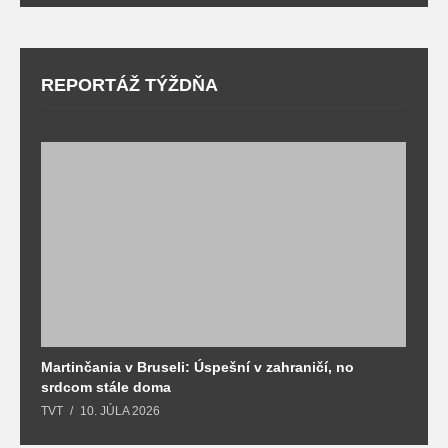
REPORTÁŽ TÝŽDŇA
Martinčania v Bruseli: Úspešní v zahraničí, no
D
srdcom stále doma
m
TVT
10. JÚLA 2026
T