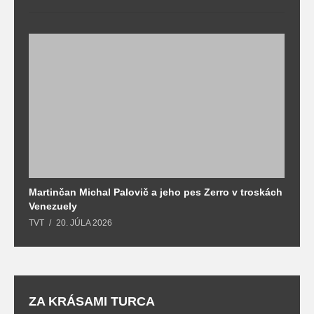
Martinčan Michal Palovič a jeho pes Zerro v troskách
N
Venezuely
c
TVT
20. JÚLA 2026
re
ZA KRÁSAMI TURCA