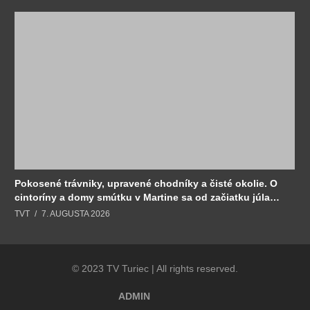
Pokosené trávniky, upravené chodníky a čisté okolie. O
cintoríny a domy smútku v Martine sa od začiatku júla
stará Sociálny podnik.
TVT
7. AUGUSTA 2026
© 2023 TV Turiec | All rights reserved.
ADMIN