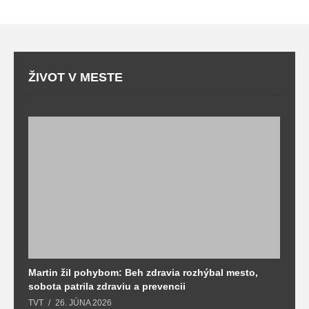
ŽIVOT V MESTE
Martin žil pohybom: Beh zdravia rozhýbal mesto,
T
sobota patrila zdraviu a prevencii
T
TVT
26. JÚNA 2026