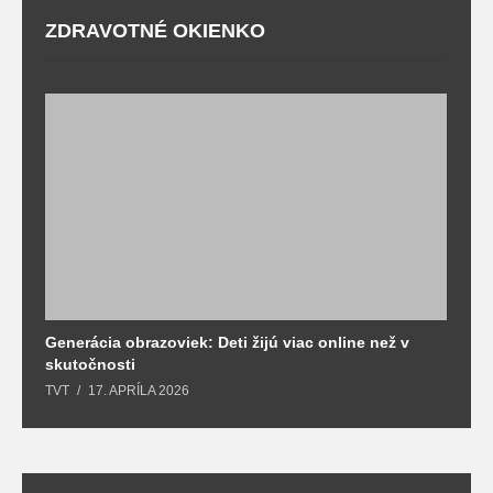
ZDRAVOTNÉ OKIENKO
Generácia obrazoviek: Deti žijú viac online než v
D
skutočnosti
s
TVT
17. APRÍLA 2026
T