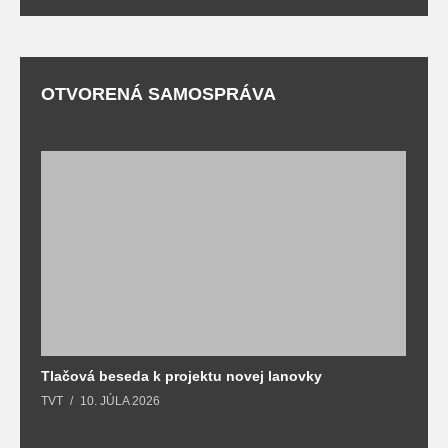
OTVORENÁ SAMOSPRÁVA
Tlačová beseda k projektu novej lanovky
O
TVT
10. JÚLA 2026
T