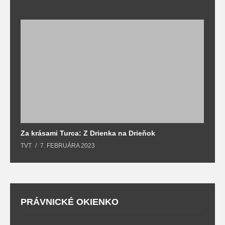
Za krásami Turca: Z Drienka na Drieňok
Z
TVT
7. FEBRUÁRA 2023
T
PRÁVNICKÉ OKIENKO