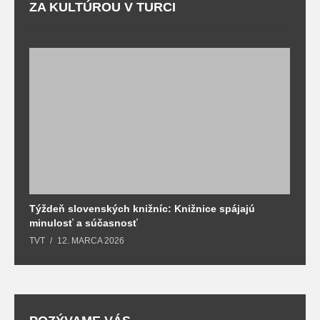
ZA KULTÚROU V TURCI
Týždeň slovenských knižníc: Knižnice spájajú
J
minulosť a súčasnosť
k
TVT
12. MARCA 2026
T