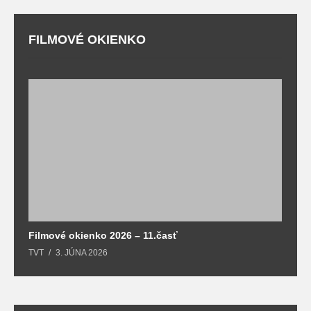
FILMOVÉ OKIENKO
F
T
Filmové okienko 2026 – 11.časť
TVT
3. JÚNA 2026