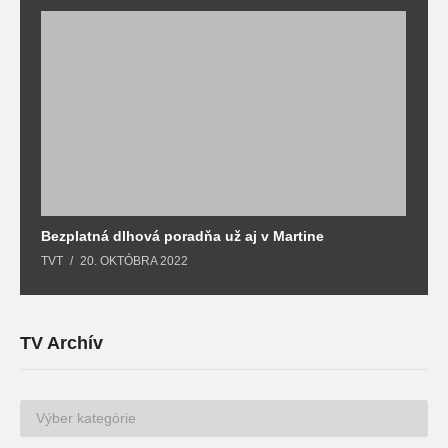
Bezplatná dlhová poradňa už aj v Martine
Z
TVT
20. OKTÓBRA 2022
T
TV Archív
TV
Archív