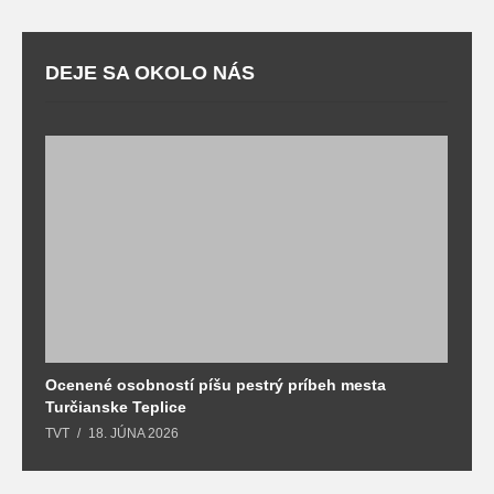
DEJE SA OKOLO NÁS
Ocenené osobností píšu pestrý príbeh mesta
B
Turčianske Teplice
n
TVT
18. JÚNA 2026
T