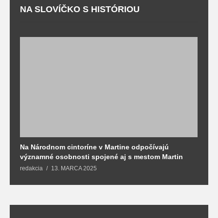
NA SLOVÍČKO S HISTÓRIOU
Na Národnom cintoríne v Martine odpočívajú
N
významné osobnosti spojené aj s mestom Martin
R
redakcia
13. MARCA 2025
T