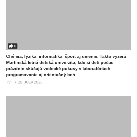
0
Chémia, fyzika, informatika, šport aj umenie. Takto vyzerá
Martinská letná detská univerzita, kde si deti počas
prázdnin skúšajú vedecké pokusy v laboratóriách,
programovanie aj orientačný beh
TVT
28. JÚLA 2026