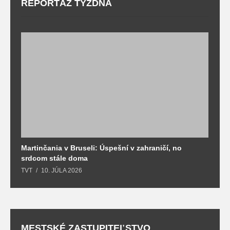
REPORTÁŽ TÝŽDŇA
Martinčania v Bruseli: Úspešní v zahraničí, no
D
srdcom stále doma
m
TVT
10. JÚLA 2026
T
MESTSKÉ ZASTUPITEĽSTVO