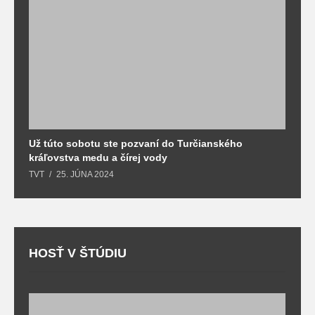
Už túto sobotu ste pozvaní do Turčianského
M
kráľovstva medu a čírej vody
o
TVT
25. JÚNA 2024
T
HOSŤ V ŠTÚDIU