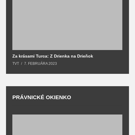
Za krásami Turca: Z Drienka na Drieňok
Z
TVT
7. FEBRUÁRA 2023
T
PRÁVNICKÉ OKIENKO