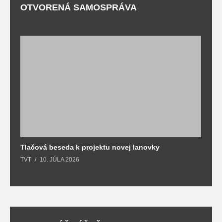
OTVORENÁ SAMOSPRÁVA
Tlačová beseda k projektu novej lanovky
O
TVT
10. JÚLA 2026
T