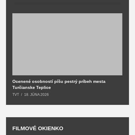
Ocenené osobností píšu pestrý príbeh mesta
B
Turčianske Teplice
n
TVT
18. JÚNA 2026
T
FILMOVÉ OKIENKO