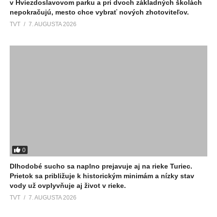
v Hviezdoslavovom parku a pri dvoch základných školách
nepokračujú, mesto chce vybrať nových zhotoviteľov.
TVT
7. AUGUSTA 2026
0
Dlhodobé sucho sa naplno prejavuje aj na rieke Turiec.
Prietok sa približuje k historickým minimám a nízky stav
vody už ovplyvňuje aj život v rieke.
TVT
7. AUGUSTA 2026