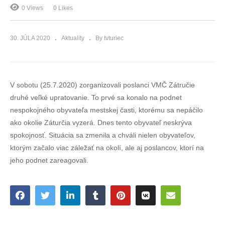
0 Views
0 Likes
30. JÚLA 2020
Aktuality
By tvturiec
V sobotu (25.7.2020) zorganizovali poslanci VMČ Zátručie
druhé veľké upratovanie. To prvé sa konalo na podnet
nespokojného obyvateľa mestskej časti, ktorému sa nepáčilo
ako okolie Záturčia vyzerá. Dnes tento obyvateľ neskrýva
spokojnosť. Situácia sa zmenila a chváli nielen obyvateľov,
ktorým začalo viac záležať na okolí, ale aj poslancov, ktorí na
jeho podnet zareagovali.