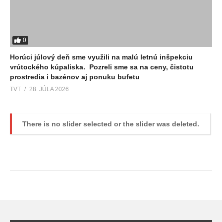
0
Horúci júlový deň sme využili na malú letnú inšpekciu
vrútockého kúpaliska. Pozreli sme sa na ceny, čistotu
prostredia i bazénov aj ponuku bufetu
TVT
28. JÚLA 2026
There is no slider selected or the slider was deleted.