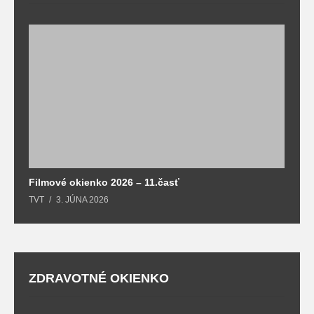
F
T
Filmové okienko 2026 – 11.časť
TVT
3. JÚNA 2026
ZDRAVOTNÉ OKIENKO