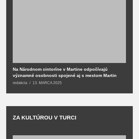
Na Národnom cintoríne v Martine odpočívajú
N
významné osobnosti spojené aj s mestom Martin
R
redakcia
13. MARCA 2025
T
ZA KULTÚROU V TURCI