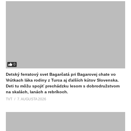
0
Detský ferratový svet Bagarčatá pri Bagarovej chate vo
Vrútkach láka rodiny z Turca aj ďalších kútov Slovenska.
Deti tu môžu spojiť prechádzku lesom s dobrodružstvom
na skalách, lanách a rebríkoch.
TVT
7. AUGUSTA 2026