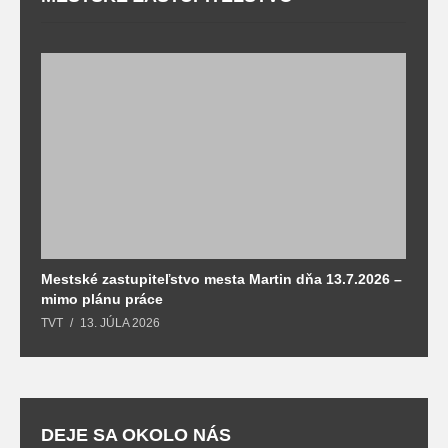
Mestské zastupiteľstvo mesta Martin dňa 13.7.2026 –
M
mimo plánu práce
T
TVT
13. JÚLA 2026
DEJE SA OKOLO NÁS