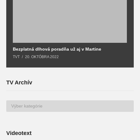
Bezplatná dlhová poradňa už aj v Martine
Z
TVT
20. OKTÓBRA 2022
T
TV Archív
TV
Archív
Videotext