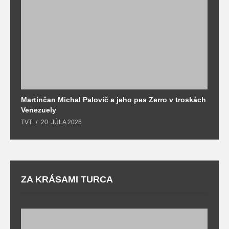
Martinčan Michal Palovič a jeho pes Zerro v troskách
N
Venezuely
c
TVT
20. JÚLA 2026
re
ZA KRÁSAMI TURCA