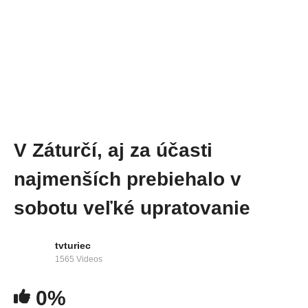
V Záturčí, aj za účasti
najmenších prebiehalo v
sobotu veľké upratovanie
tvturiec
1565 Videos
0%