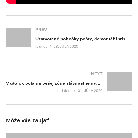
PREV
Uzatvorené pobočky pošty, demontáž ihriska na Ľadovni, nové dialyzačné centrum, promovideo z Turca
tvturiec
28. JÚLA 2020
NEXT
V utorok bola na pešej zóne slávnostne uvedená do prevádzky nová trampolína
redakcia
31. JÚLA 2020
Môže vás zaujať