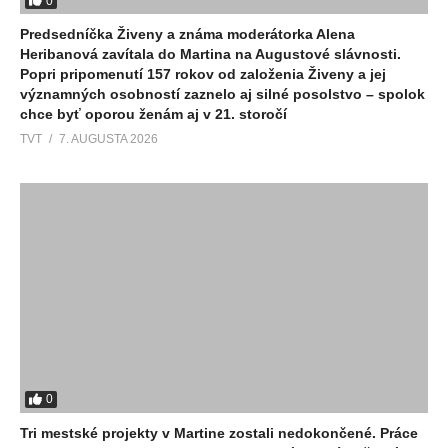
0
Predsedníčka Živeny a známa moderátorka Alena
Heribanová zavítala do Martina na Augustové slávnosti.
Popri pripomenutí 157 rokov od založenia Živeny a jej
významných osobností zaznelo aj silné posolstvo – spolok
chce byť oporou ženám aj v 21. storočí
TVT
7. AUGUSTA 2026
0
Tri mestské projekty v Martine zostali nedokončené. Práce