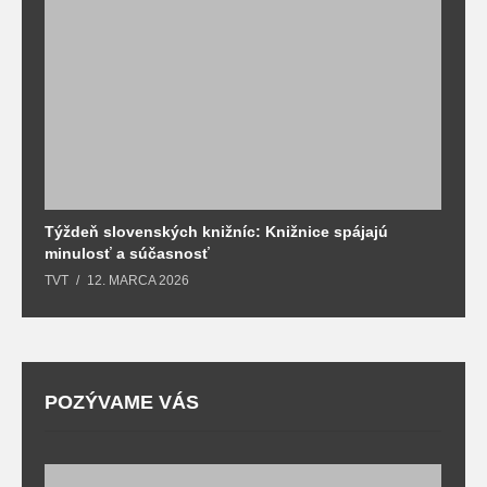
Týždeň slovenských knižníc: Knižnice spájajú
J
minulosť a súčasnosť
k
TVT
12. MARCA 2026
T
POZÝVAME VÁS