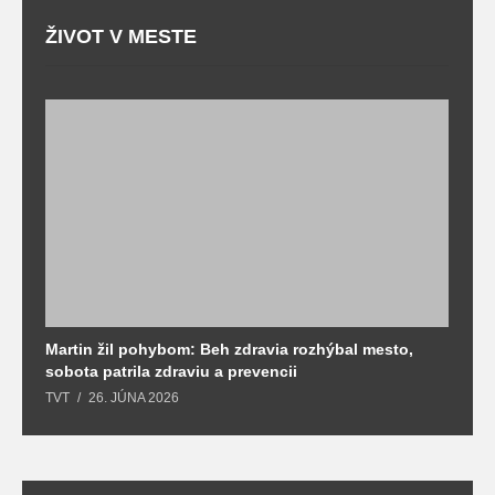
ŽIVOT V MESTE
Martin žil pohybom: Beh zdravia rozhýbal mesto,
T
sobota patrila zdraviu a prevencii
T
TVT
26. JÚNA 2026