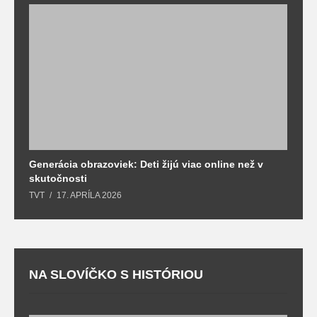
Generácia obrazoviek: Deti žijú viac online než v
D
skutočnosti
s
TVT
17. APRÍLA 2026
T
NA SLOVÍČKO S HISTÓRIOU