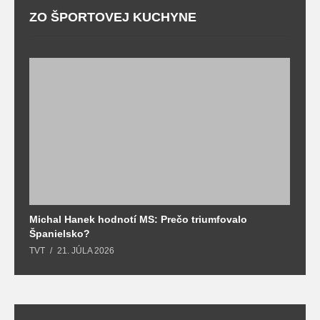
ZO ŠPORTOVEJ KUCHYNE
Michal Hanek hodnotí MS: Prečo triumfovalo
S
Španielsko?
t
TVT
21. JÚLA 2026
T