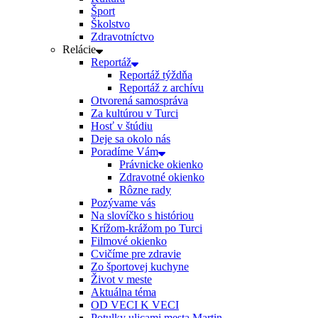
Šport
Školstvo
Zdravotníctvo
Relácie
Reportáž
Reportáž týždňa
Reportáž z archívu
Otvorená samospráva
Za kultúrou v Turci
Hosť v štúdiu
Deje sa okolo nás
Poradíme Vám
Právnicke okienko
Zdravotné okienko
Rôzne rady
Pozývame vás
Na slovíčko s históriou
Krížom-krážom po Turci
Filmové okienko
Cvičíme pre zdravie
Zo športovej kuchyne
Život v meste
Aktuálna téma
OD VECI K VECI
Potulky ulicami mesta Martin