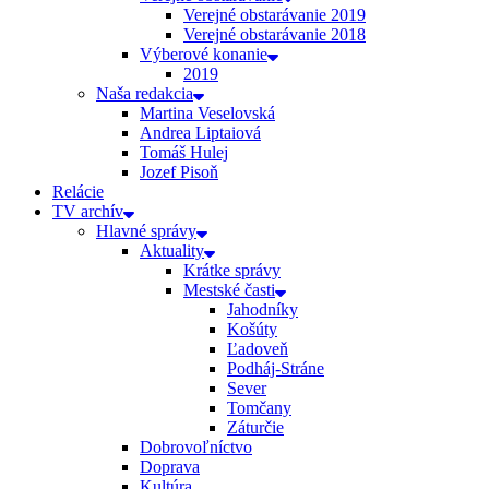
Verejné obstarávanie 2019
Verejné obstarávanie 2018
Výberové konanie
2019
Naša redakcia
Martina Veselovská
Andrea Liptaiová
Tomáš Hulej
Jozef Pisoň
Relácie
TV archív
Hlavné správy
Aktuality
Krátke správy
Mestské časti
Jahodníky
Košúty
Ľadoveň
Podháj-Stráne
Sever
Tomčany
Záturčie
Dobrovoľníctvo
Doprava
Kultúra