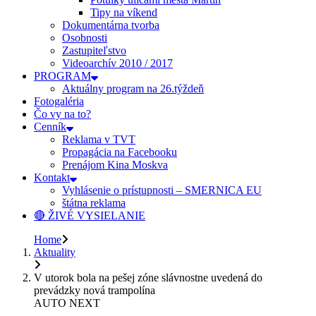
Tipy na víkend
Dokumentárna tvorba
Osobnosti
Zastupiteľstvo
Videoarchív 2010 / 2017
PROGRAM
Aktuálny program na 26.týždeň
Fotogaléria
Čo vy na to?
Cenník
Reklama v TVT
Propagácia na Facebooku
Prenájom Kina Moskva
Kontakt
Vyhlásenie o prístupnosti – SMERNICA EU
štátna reklama
🔴 ŽIVÉ VYSIELANIE
Home
Aktuality
V utorok bola na pešej zóne slávnostne uvedená do
prevádzky nová trampolína
AUTO NEXT