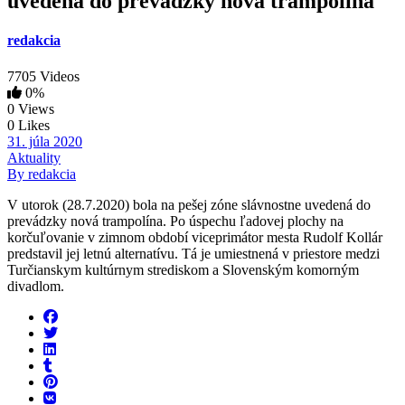
uvedená do prevádzky nová trampolína
redakcia
7705 Videos
0%
0 Views
0 Likes
31. júla 2020
Aktuality
By redakcia
V utorok (28.7.2020) bola na pešej zóne slávnostne uvedená do
prevádzky nová trampolína. Po úspechu ľadovej plochy na
korčuľovanie v zimnom období viceprimátor mesta Rudolf Kollár
predstavil jej letnú alternatívu. Tá je umiestnená v priestore medzi
Turčianskym kultúrnym strediskom a Slovenským komorným
divadlom.