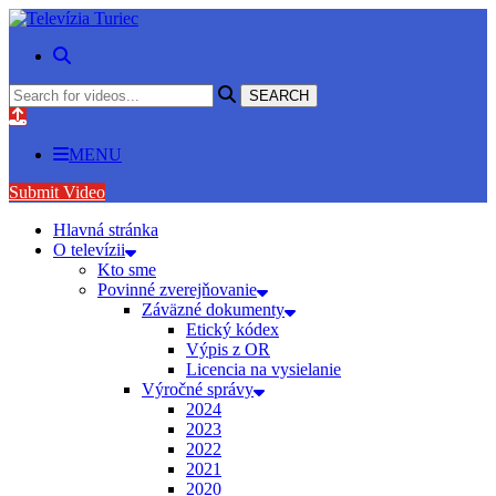
MENU
Submit Video
Hlavná stránka
O televízii
Kto sme
Povinné zverejňovanie
Záväzné dokumenty
Etický kódex
Výpis z OR
Licencia na vysielanie
Výročné správy
2024
2023
2022
2021
2020