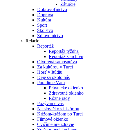
Záturčie
Dobrovoľníctvo
Doprava
Kultúra
Šport
Školstvo
Zdravotníctvo
Relácie
Reportáž
Reportáž týždňa
Reportáž z archívu
Otvorená samospráva
Za kultúrou v Turci
Hosť v štúdiu
Deje sa okolo nás
Poradíme Vám
Právnicke okienko
Zdravotné okienko
Rôzne rady
Pozývame vás
Na slovíčko s históriou
Krížom-krážom po Turci
Filmové okienko
Cvičíme pre zdravie
Zo športovej kuchyne