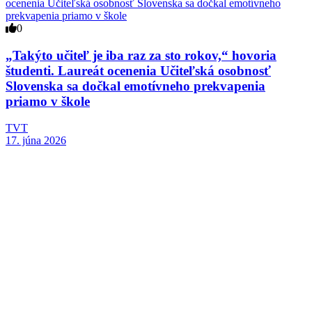
0
„Takýto učiteľ je iba raz za sto rokov,“ hovoria
študenti. Laureát ocenenia Učiteľská osobnosť
Slovenska sa dočkal emotívneho prekvapenia
priamo v škole
TVT
17. júna 2026