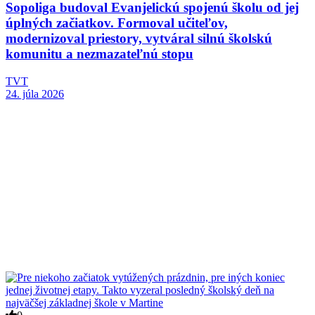
Sopoliga budoval Evanjelickú spojenú školu od jej
úplných začiatkov. Formoval učiteľov,
modernizoval priestory, vytváral silnú školskú
komunitu a nezmazateľnú stopu
TVT
24. júla 2026