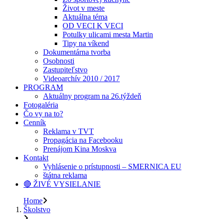
Život v meste
Aktuálna téma
OD VECI K VECI
Potulky ulicami mesta Martin
Tipy na víkend
Dokumentárna tvorba
Osobnosti
Zastupiteľstvo
Videoarchív 2010 / 2017
PROGRAM
Aktuálny program na 26.týždeň
Fotogaléria
Čo vy na to?
Cenník
Reklama v TVT
Propagácia na Facebooku
Prenájom Kina Moskva
Kontakt
Vyhlásenie o prístupnosti – SMERNICA EU
štátna reklama
🔴 ŽIVÉ VYSIELANIE
Home
Školstvo