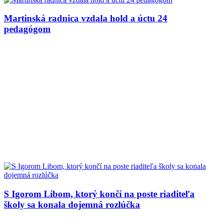
Martinská radnica vzdala hold a úctu 24
pedagógom
S Igorom Libom, ktorý končí na poste riaditeľa
školy sa konala dojemná rozlúčka