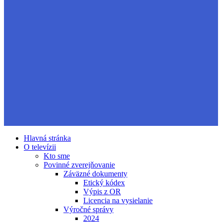
Hlavná stránka
O televízii
Kto sme
Povinné zverejňovanie
Záväzné dokumenty
Etický kódex
Výpis z OR
Licencia na vysielanie
Výročné správy
2024