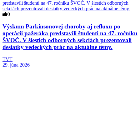
0
Výskum Parkinsonovej choroby aj refluxu po
operácii pažeráka predstavili študenti na 47. ročníku
ŠVOČ. V šiestich odborných sekciách prezentovali
desiatky vedeckých prác na aktuálne témy.
TVT
29. júna 2026