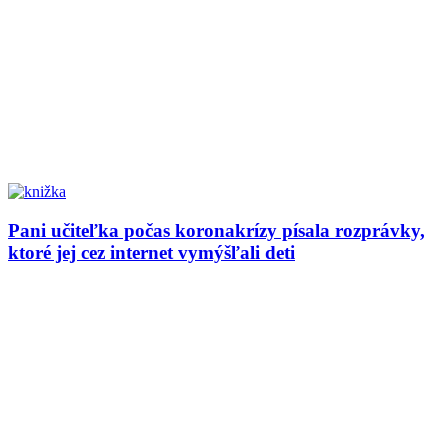
Pani učiteľka počas koronakrízy písala rozprávky,
ktoré jej cez internet vymýšľali deti