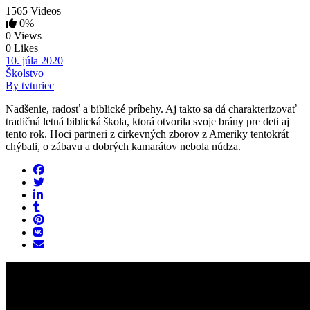
1565 Videos
0%
0 Views
0 Likes
10. júla 2020
Školstvo
By tvturiec
Nadšenie, radosť a biblické príbehy. Aj takto sa dá charakterizovať
tradičná letná biblická škola, ktorá otvorila svoje brány pre deti aj
tento rok. Hoci partneri z cirkevných zborov z Ameriky tentokrát
chýbali, o zábavu a dobrých kamarátov nebola núdza.