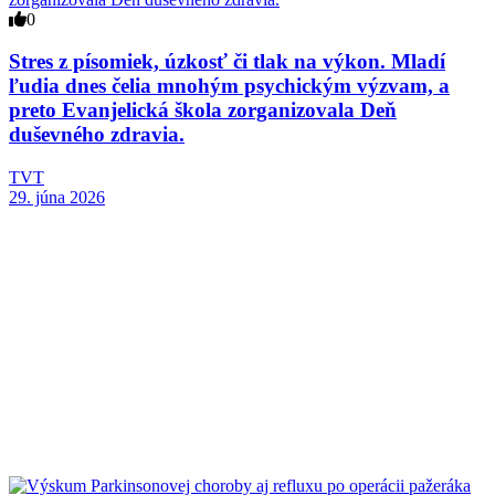
0
Stres z písomiek, úzkosť či tlak na výkon. Mladí
ľudia dnes čelia mnohým psychickým výzvam, a
preto Evanjelická škola zorganizovala Deň
duševného zdravia.
TVT
29. júna 2026