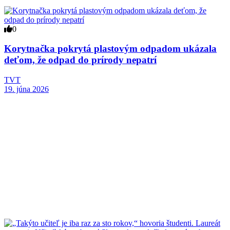
0
Korytnačka pokrytá plastovým odpadom ukázala
deťom, že odpad do prírody nepatrí
TVT
19. júna 2026