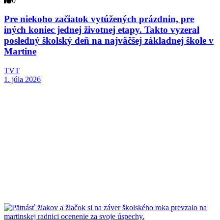
0
Pre niekoho začiatok vytúžených prázdnin, pre
iných koniec jednej životnej etapy. Takto vyzeral
posledný školský deň na najväčšej základnej škole v
Martine
TVT
1. júla 2026