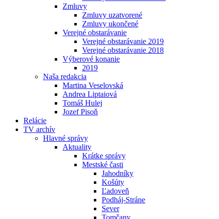
Zmluvy
Zmluvy uzatvorené
Zmluvy ukončené
Verejné obstarávanie
Verejné obstarávanie 2019
Verejné obstarávanie 2018
Výberové konanie
2019
Naša redakcia
Martina Veselovská
Andrea Liptaiová
Tomáš Hulej
Jozef Pisoň
Relácie
TV archív
Hlavné správy
Aktuality
Krátke správy
Mestské časti
Jahodníky
Košúty
Ľadoveň
Podháj-Stráne
Sever
Tomčany