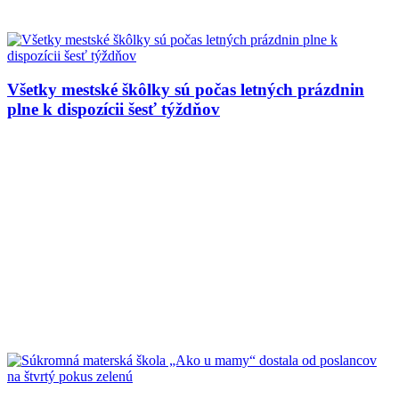
Všetky mestské škôlky sú počas letných prázdnin
plne k dispozícii šesť týždňov