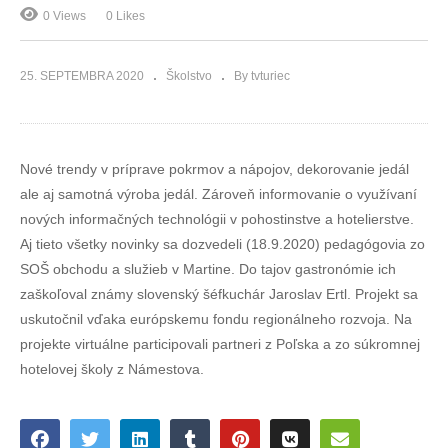
0 Views
0 Likes
25. SEPTEMBRA 2020
Školstvo
By tvturiec
Nové trendy v príprave pokrmov a nápojov, dekorovanie jedál
ale aj samotná výroba jedál. Zároveň informovanie o využívaní
nových informačných technológii v pohostinstve a hotelierstve.
Aj tieto všetky novinky sa dozvedeli (18.9.2020) pedagógovia zo
SOŠ obchodu a služieb v Martine. Do tajov gastronómie ich
zaškoľoval známy slovenský šéfkuchár Jaroslav Ertl. Projekt sa
uskutočnil vďaka európskemu fondu regionálneho rozvoja. Na
projekte virtuálne participovali partneri z Poľska a zo súkromnej
hotelovej školy z Námestova.