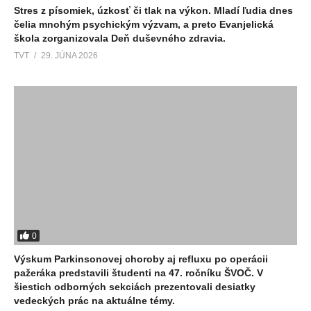
Stres z písomiek, úzkosť či tlak na výkon. Mladí ľudia dnes
čelia mnohým psychickým výzvam, a preto Evanjelická
škola zorganizovala Deň duševného zdravia.
TVT
29. JÚNA 2026
0
Výskum Parkinsonovej choroby aj refluxu po operácii
pažeráka predstavili študenti na 47. ročníku ŠVOČ. V
šiestich odborných sekciách prezentovali desiatky
vedeckých prác na aktuálne témy.