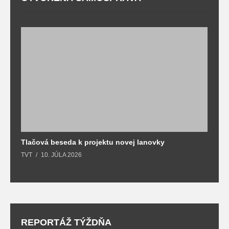
Tlačová beseda k projektu novej lanovky
O
TVT
10. JÚLA 2026
T
REPORTÁŽ TÝŽDŇA