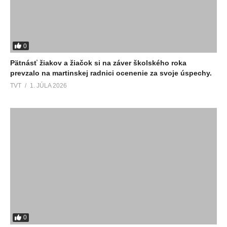
0
Pätnásť žiakov a žiačok si na záver školského roka
prevzalo na martinskej radnici ocenenie za svoje úspechy.
TVT
1. JÚLA 2026
0