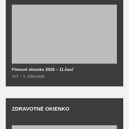
F
T
Filmové okienko 2026 – 11.časť
TVT
3. JÚNA 2026
ZDRAVOTNÉ OKIENKO