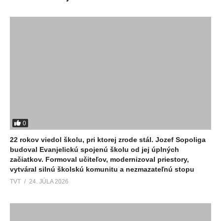
0
22 rokov viedol školu, pri ktorej zrode stál. Jozef Sopoliga
budoval Evanjelickú spojenú školu od jej úplných
začiatkov. Formoval učiteľov, modernizoval priestory,
vytváral silnú školskú komunitu a nezmazateľnú stopu
TVT
24. JÚLA 2026