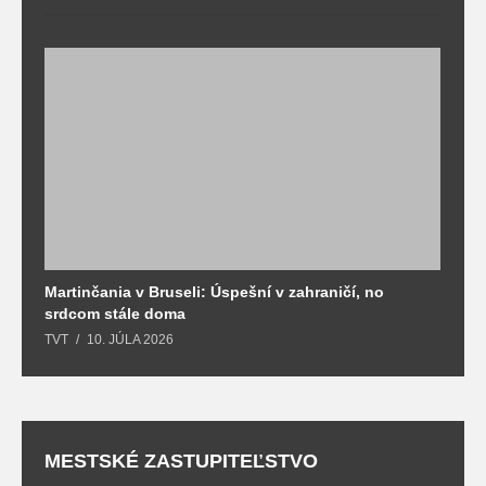
Martinčania v Bruseli: Úspešní v zahraničí, no
D
srdcom stále doma
m
TVT
10. JÚLA 2026
T
MESTSKÉ ZASTUPITEĽSTVO