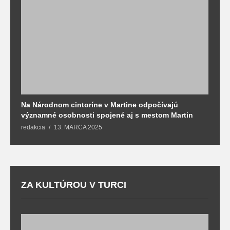
Na Národnom cintoríne v Martine odpočívajú
N
významné osobnosti spojené aj s mestom Martin
R
redakcia
13. MARCA 2025
T
ZA KULTÚROU V TURCI