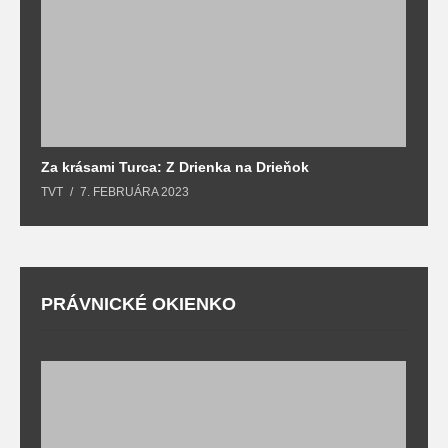
Za krásami Turca: Z Drienka na Drieňok
Z
TVT
7. FEBRUÁRA 2023
T
PRÁVNICKÉ OKIENKO