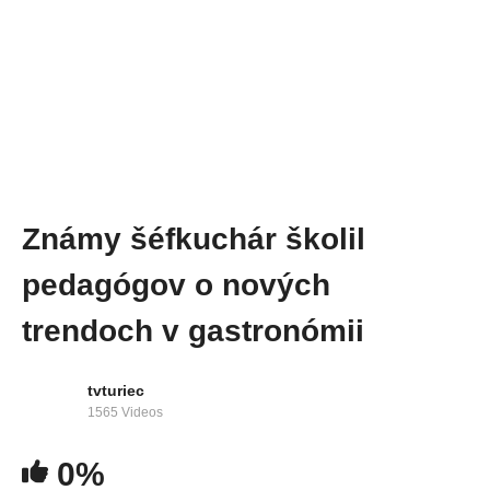
Známy šéfkuchár školil
pedagógov o nových
trendoch v gastronómii
tvturiec
1565 Videos
0%