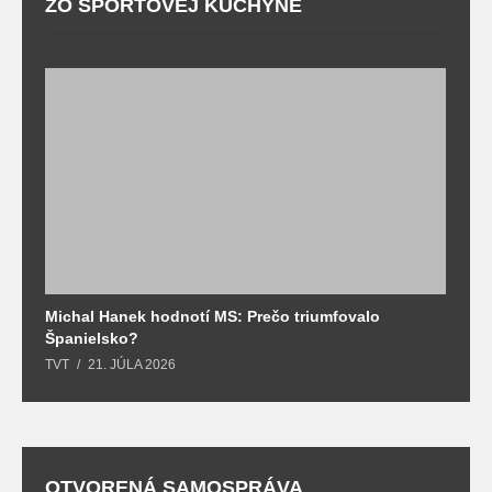
ZO ŠPORTOVEJ KUCHYNE
Michal Hanek hodnotí MS: Prečo triumfovalo
S
Španielsko?
t
TVT
21. JÚLA 2026
T
OTVORENÁ SAMOSPRÁVA