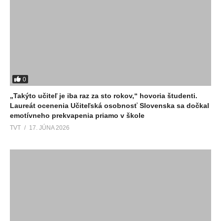
0
„Takýto učiteľ je iba raz za sto rokov,“ hovoria študenti.
Laureát ocenenia Učiteľská osobnosť Slovenska sa dočkal
emotívneho prekvapenia priamo v škole
TVT
17. JÚNA 2026