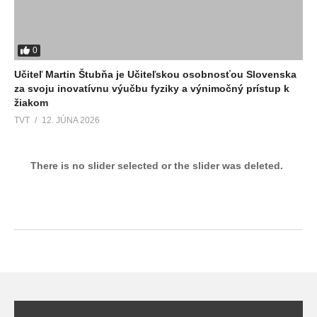
0
Učiteľ Martin Štubňa je Učiteľskou osobnosťou Slovenska
za svoju inovatívnu výučbu fyziky a výnimočný prístup k
žiakom
TVT
12. JÚNA 2026
There is no slider selected or the slider was deleted.