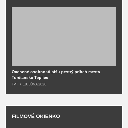
Ocenené osobností píšu pestrý príbeh mesta
B
Turčianske Teplice
n
TVT
18. JÚNA 2026
T
FILMOVÉ OKIENKO