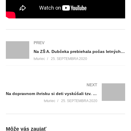
PREV
Na ZŠ A. Dubčeka prebiehala počas letných prázdnin rekonštrukcia
tvturiec
25. SEPTEMBRA 2020
NEXT
Na dopravnom ihrisku si deti vyskúšali tzv. letný biatlon
tvturiec
25. SEPTEMBRA 2020
Môže vás zaujať