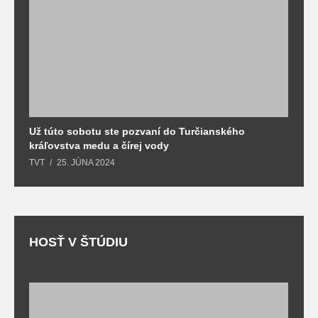
Už túto sobotu ste pozvaní do Turčianského
M
kráľovstva medu a čírej vody
o
TVT
25. JÚNA 2024
T
HOSŤ V ŠTÚDIU