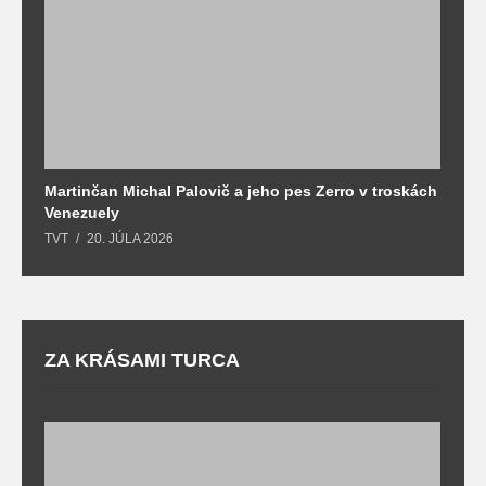
Martinčan Michal Palovič a jeho pes Zerro v troskách
N
Venezuely
c
TVT
20. JÚLA 2026
re
ZA KRÁSAMI TURCA