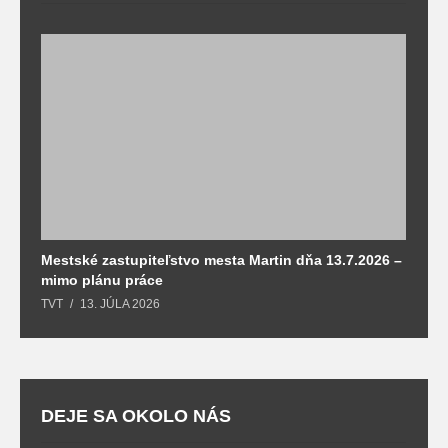
Mestské zastupiteľstvo mesta Martin dňa 13.7.2026 –
M
mimo plánu práce
T
TVT
13. JÚLA 2026
DEJE SA OKOLO NÁS