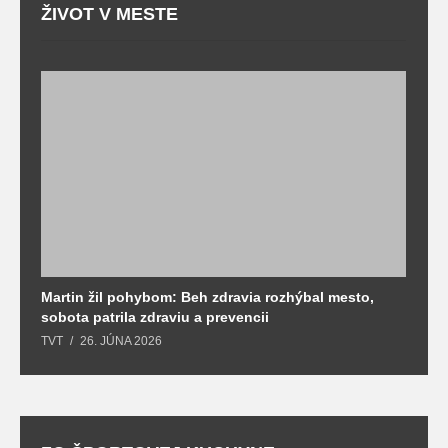
ŽIVOT V MESTE
Martin žil pohybom: Beh zdravia rozhýbal mesto,
T
sobota patrila zdraviu a prevencii
T
TVT
26. JÚNA 2026