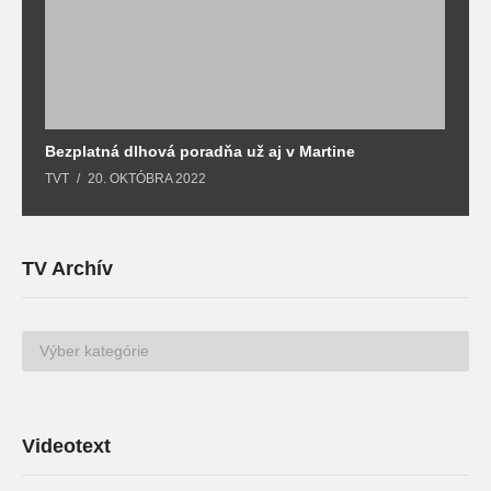
Bezplatná dlhová poradňa už aj v Martine
Z
TVT
20. OKTÓBRA 2022
T
TV Archív
TV
Archív
Videotext