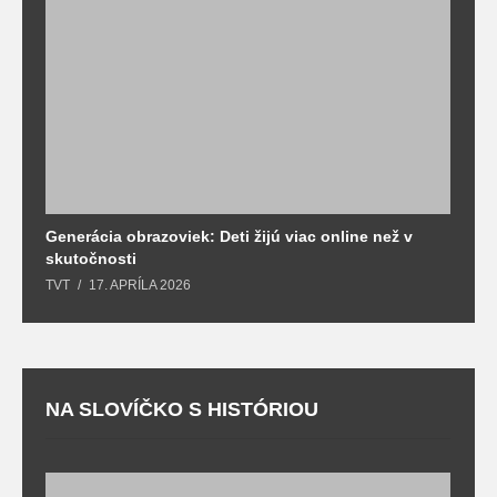
Generácia obrazoviek: Deti žijú viac online než v
D
skutočnosti
s
TVT
17. APRÍLA 2026
T
NA SLOVÍČKO S HISTÓRIOU