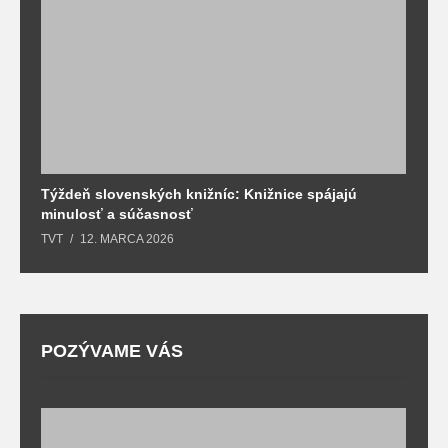
Týždeň slovenských knižníc: Knižnice spájajú
J
minulosť a súčasnosť
k
TVT
12. MARCA 2026
T
POZÝVAME VÁS