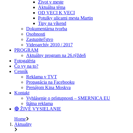
Život v meste
Aktuálna téma
OD VECI K VECI
Potulky ulicami mesta Martin
Tipy na víkend
Dokumentárna tvorba
Osobnosti
Zastupiteľstvo
Videoarchív 2010 / 2017
PROGRAM
Aktuálny program na 26.týždeň
Fotogaléria
Čo vy na to?
Cenník
Reklama v TVT
Propagácia na Facebooku
Prenájom Kina Moskva
Kontakt
Vyhlásenie o prístupnosti – SMERNICA EU
štátna reklama
🔴 ŽIVÉ VYSIELANIE
Home
Aktuality