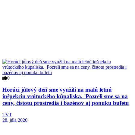
0
Horúci júlový deň sme využili na malú letnú
inšpekciu vrútockého kúpaliska. Pozreli sme sa na
ceny, čistotu prostredia i bazénov aj ponuku bufetu
TVT
28. júla 2026