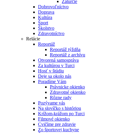
Záturčie
Dobrovoľníctvo
Doprava
Kultúra
Šport
Školstvo
Zdravotníctvo
Relácie
Reportáž
Reportáž týždňa
Reportáž z archívu
Otvorená samospráva
Za kultúrou v Turci
Hosť v štúdiu
Deje sa okolo nás
Poradíme Vám
Právnicke okienko
Zdravotné okienko
Rôzne rady
Pozývame vás
Na slovíčko s históriou
Krížom-krážom po Turci
Filmové okienko
Cvičíme pre zdravie
Zo športovej kuchyne