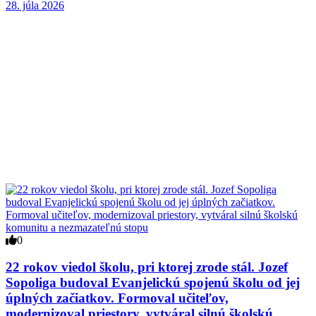
28. júla 2026
0
22 rokov viedol školu, pri ktorej zrode stál. Jozef
Sopoliga budoval Evanjelickú spojenú školu od jej
úplných začiatkov. Formoval učiteľov,
modernizoval priestory, vytváral silnú školskú