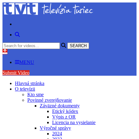
MENU
Submit Video
Hlavná stránka
O televízii
Kto sme
Povinné zverejňovanie
Záväzné dokumenty
Etický kódex
Výpis z OR
Licencia na vysielanie
Výročné správy
2024