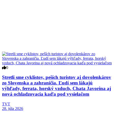
0
Stretli sme cyklistov, peších turistov aj dovolenkárov
zo Slovenska a zahraničia. Ľudí sem lákajú
výhľady, ferrata, horský vzduch, Chata Javorina aj
nová ochladzovacia kaďa pod vysielačom
TVT
28. júla 2026