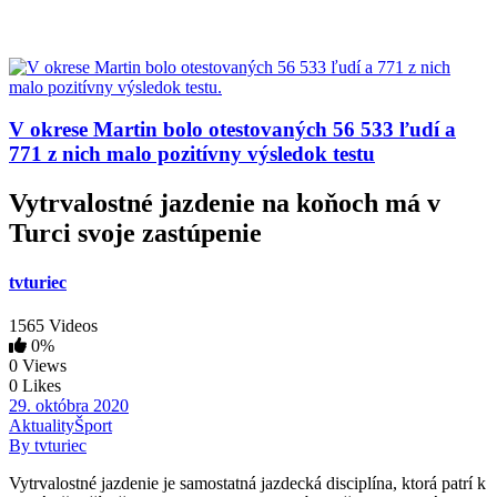
V okrese Martin bolo otestovaných 56 533 ľudí a
771 z nich malo pozitívny výsledok testu
Vytrvalostné jazdenie na koňoch má v
Turci svoje zastúpenie
tvturiec
1565 Videos
0%
0 Views
0 Likes
29. októbra 2020
Aktuality
Šport
By tvturiec
Vytrvalostné jazdenie je samostatná jazdecká disciplína, ktorá patrí k