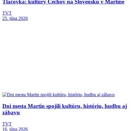
Tlačovka: kultúry Čechov na Slovensku v Martine
TVT
25. júna 2026
Dni mesta Martin spojili kultúru, históriu, hudbu aj
zábavu
TVT
16. júna 2026