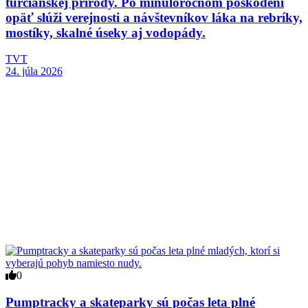
turčianskej prírody. Po minuloročnom poškodení
opäť slúži verejnosti a návštevníkov láka na rebríky,
mostíky, skalné úseky aj vodopády.
TVT
24. júla 2026
0
Pumptracky a skateparky sú počas leta plné