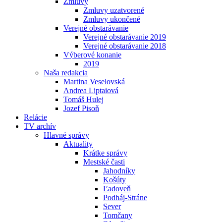
Zmluvy
Zmluvy uzatvorené
Zmluvy ukončené
Verejné obstarávanie
Verejné obstarávanie 2019
Verejné obstarávanie 2018
Výberové konanie
2019
Naša redakcia
Martina Veselovská
Andrea Liptaiová
Tomáš Hulej
Jozef Pisoň
Relácie
TV archív
Hlavné správy
Aktuality
Krátke správy
Mestské časti
Jahodníky
Košúty
Ľadoveň
Podháj-Stráne
Sever
Tomčany