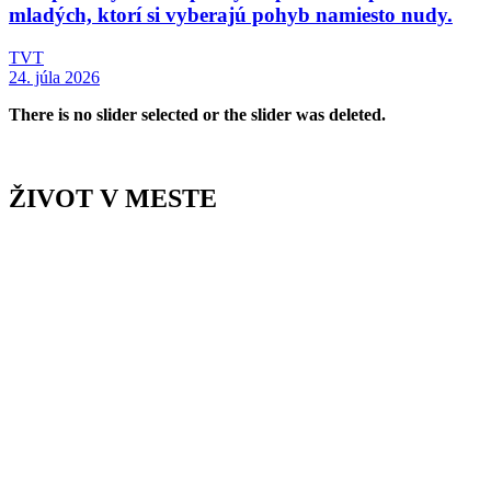
mladých, ktorí si vyberajú pohyb namiesto nudy.
TVT
24. júla 2026
There is no slider selected or the slider was deleted.
ŽIVOT V MESTE