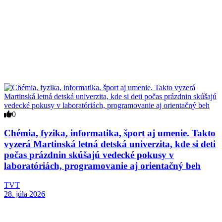
0
Chémia, fyzika, informatika, šport aj umenie. Takto
vyzerá Martinská letná detská univerzita, kde si deti
počas prázdnin skúšajú vedecké pokusy v
laboratóriách, programovanie aj orientačný beh
TVT
28. júla 2026