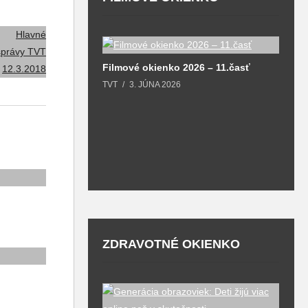
F
Filmové okienko 2026 – 11.časť
T
TVT
3. JÚNA 2026
6 – 1.časť
26
ZDRAVOTNÉ OKIENKO