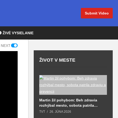
Submit Video
 ŽIVÉ VYSIELANIE
 NEXT
ŽIVOT V MESTE
T
S
d opäť spojil
Martin žil pohybom: Beh zdravia
ol do mesta
rozhýbal mesto, sobota patrila
T
 spolupatričnosti
zdraviu a prevencii
026
TVT
26. JÚNA 2026