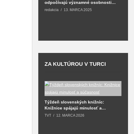
odpočívajú významné osobnosti
T
spojené aj s mestom Martin
redakcia
13. MARCA 2025
ZA KULTÚROU V TURCI
Týždeň slovenských knižníc:
Knižnice spájajú minulosť a
(CD) už skvelé
J
súčasnosť
li do šíreho
t
TVT
12. MARCA 2026
aozaj nádherný
o
024
T