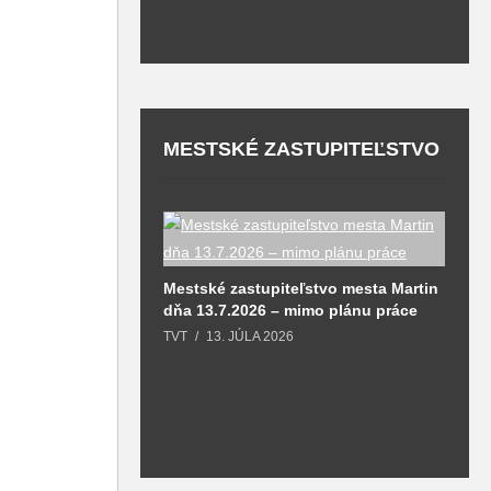
MESTSKÉ ZASTUPITEĽSTVO
tvo mesta Martin
Mestské zastupiteľstvo mesta Martin
M
dňa 13.7.2026 – mimo plánu práce
d
TVT
13. JÚLA 2026
T