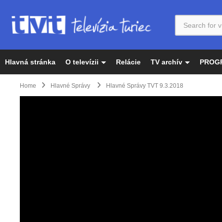
Hlavná stránka
O televízii
Relácie
TV archív
PROG
Home
Hlavné Správy
Hlavné Správy TVT 9.3.2018