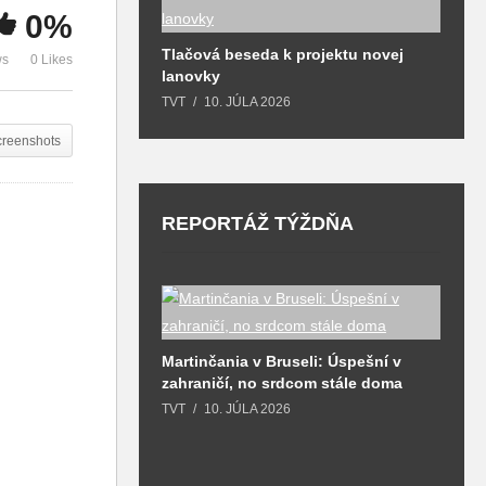
0%
O
Tlačová beseda k projektu novej
T
ws
0 Likes
lanovky
 napreduje.
 informovali o
TVT
10. JÚLA 2026
25
creenshots
Hlavné správy TVT 12.3.2018
H
REPORTÁŽ TÝŽDŇA
e k východnému
Martinčania v Bruseli: Úspešní v
zahraničí, no srdcom stále doma
D
H
026
TVT
10. JÚLA 2026
k
T