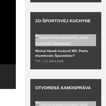
ZO ŠPORTOVEJ KUCHYNE
ých hokejových
Michal Hanek hodnotí MS: Prečo
m aj Zdeno Cíger
triumfovalo Španielsko?
S
2
026
TVT
21. JÚLA 2026
o
T
OTVORENÁ SAMOSPRÁVA