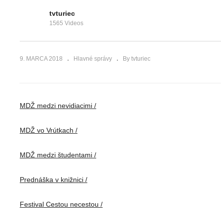
tvturiec
1565 Videos
9. MARCA 2018
Hlavné správy
By tvturiec
Hlavné správy TVT 7.3.2018
MDŽ medzi nevidiacimi /
MDŽ vo Vrútkach /
MDŽ medzi študentami /
Prednáška v knižnici /
Festival Cestou necestou /