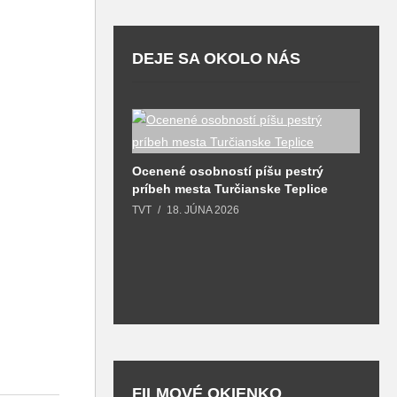
DEJE SA OKOLO NÁS
lklór. Veľkonočné
Ocenené osobností píšu pestrý
ali stovky ľudí
príbeh mesta Turčianske Teplice
B
l
TVT
18. JÚNA 2026
o
T
FILMOVÉ OKIENKO