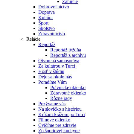
Záturčie
Dobrovoľníctvo
Doprava
Kultúra
Šport
Školstvo
Zdravotníctvo
Relácie
Reportáž
Reportáž týždňa
Reportáž z archívu
Otvorená samospráva
Za kultúrou v Turci
Hosť v štúdiu
Deje sa okolo nás
Poradíme Vám
Právnicke okienko
Zdravotné okienko
Rôzne rady
Pozývame vás
Na slovíčko s históriou
Krížom-krážom po Turci
Filmové okienko
Cvičíme pre zdravie
Zo športovej kuchyne