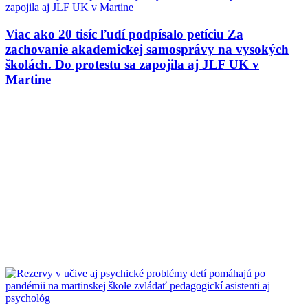
Viac ako 20 tisíc ľudí podpísalo petíciu Za
zachovanie akademickej samosprávy na vysokých
školách. Do protestu sa zapojila aj JLF UK v
Martine