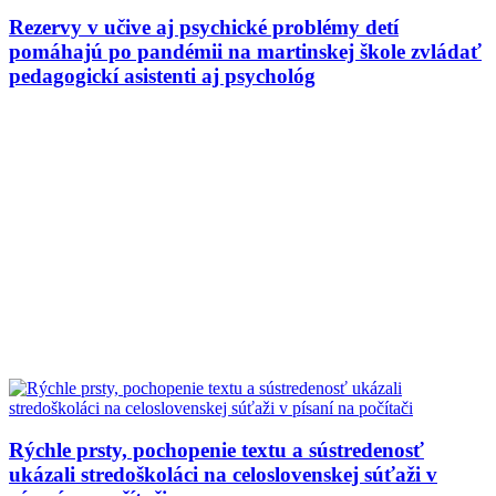
Rezervy v učive aj psychické problémy detí
pomáhajú po pandémii na martinskej škole zvládať
pedagogickí asistenti aj psychológ
Rýchle prsty, pochopenie textu a sústredenosť
ukázali stredoškoláci na celoslovenskej súťaži v