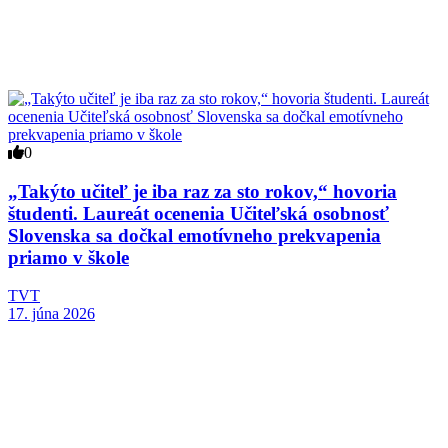
0
„Takýto učiteľ je iba raz za sto rokov,“ hovoria
študenti. Laureát ocenenia Učiteľská osobnosť
Slovenska sa dočkal emotívneho prekvapenia
priamo v škole
TVT
17. júna 2026