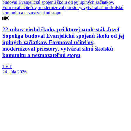
0
22 rokov viedol školu, pri ktorej zrode stál. Jozef
Sopoliga budoval Evanjelickú spojenú školu od jej
úplných začiatkov. Formoval učiteľov,
modernizoval priestory, vytváral silnú školskú
komunitu a nezmazateľnú stopu
TVT
24. júla 2026