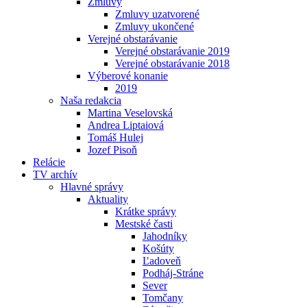
Zmluvy
Zmluvy uzatvorené
Zmluvy ukončené
Verejné obstarávanie
Verejné obstarávanie 2019
Verejné obstarávanie 2018
Výberové konanie
2019
Naša redakcia
Martina Veselovská
Andrea Liptaiová
Tomáš Hulej
Jozef Pisoň
Relácie
TV archív
Hlavné správy
Aktuality
Krátke správy
Mestské časti
Jahodníky
Košúty
Ľadoveň
Podháj-Stráne
Sever
Tomčany