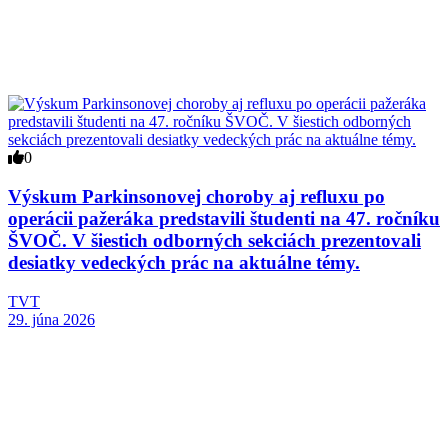
0
Výskum Parkinsonovej choroby aj refluxu po
operácii pažeráka predstavili študenti na 47. ročníku
ŠVOČ. V šiestich odborných sekciách prezentovali
desiatky vedeckých prác na aktuálne témy.
TVT
29. júna 2026