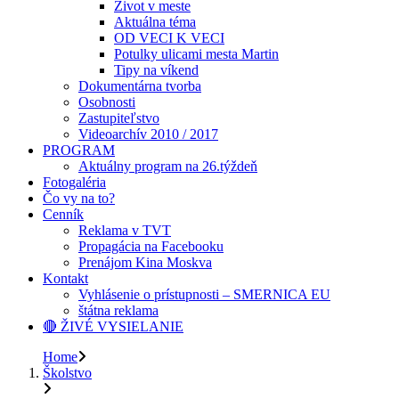
Život v meste
Aktuálna téma
OD VECI K VECI
Potulky ulicami mesta Martin
Tipy na víkend
Dokumentárna tvorba
Osobnosti
Zastupiteľstvo
Videoarchív 2010 / 2017
PROGRAM
Aktuálny program na 26.týždeň
Fotogaléria
Čo vy na to?
Cenník
Reklama v TVT
Propagácia na Facebooku
Prenájom Kina Moskva
Kontakt
Vyhlásenie o prístupnosti – SMERNICA EU
štátna reklama
🔴 ŽIVÉ VYSIELANIE
Home
Školstvo