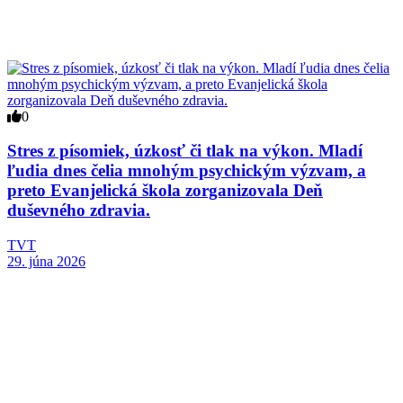
0
Stres z písomiek, úzkosť či tlak na výkon. Mladí
ľudia dnes čelia mnohým psychickým výzvam, a
preto Evanjelická škola zorganizovala Deň
duševného zdravia.
TVT
29. júna 2026