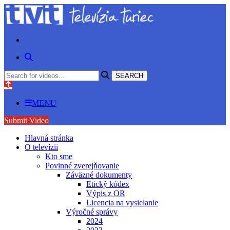
MENU
Submit Video
Hlavná stránka
O televízii
Kto sme
Povinné zverejňovanie
Záväzné dokumenty
Etický kódex
Výpis z OR
Licencia na vysielanie
Výročné správy
2024