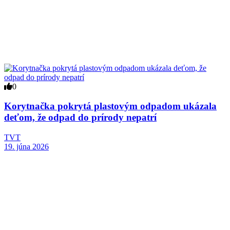
0
Korytnačka pokrytá plastovým odpadom ukázala
deťom, že odpad do prírody nepatrí
TVT
19. júna 2026