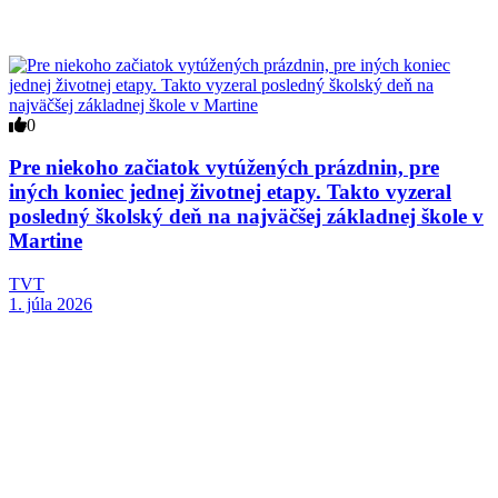
0
Pre niekoho začiatok vytúžených prázdnin, pre
iných koniec jednej životnej etapy. Takto vyzeral
posledný školský deň na najväčšej základnej škole v
Martine
TVT
1. júla 2026