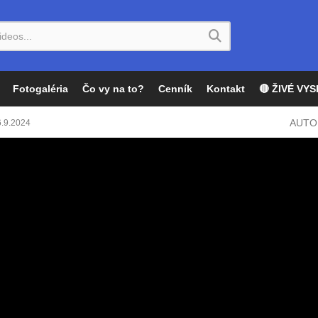
Fotogaléria
Čo vy na to?
Cenník
Kontakt
🔴 ŽIVÉ VYS
AUTO
6.9.2024