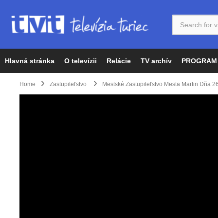
Hlavná stránka
O televízii
Relácie
TV archív
PROGRAM
Home
Zastupiteľstvo
Mestské Zastupiteľstvo Mesta Martin Dňa 2