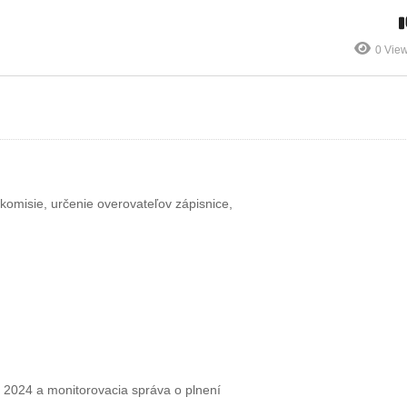
ňa
dokončenie zo
11.7.2024 – mimo
dňa 20.6.2024
plánu práce
0 Vie
omisie, určenie overovateľov zápisnice,
k 2024 a monitorovacia správa o plnení