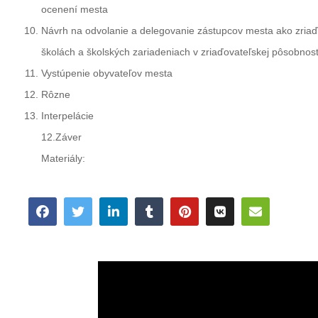
ocenení mesta
Návrh na odvolanie a delegovanie zástupcov mesta ako zria
školách a školských zariadeniach v zriaďovateľskej pôsobnost
Vystúpenie obyvateľov mesta
Rôzne
Interpelácie
12.Záver
Materiály: