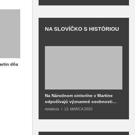
NA SLOVÍČKO S HISTÓRIOU
artin dňa
Na Národnom cintoríne v Martine
N
odpočívajú významné osobnosti
F
spojené aj s mestom Martin
redakcia
13. MARCA 2025
T