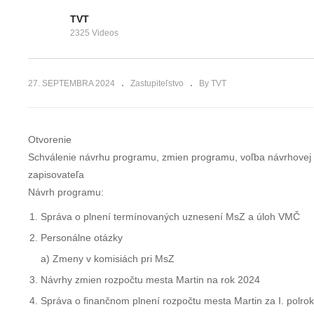
pokračovanie
mesta Martin d
20.6.2024
20.6.2024
TVT
2325 Videos
27. SEPTEMBRA 2024
Zastupiteľstvo
By TVT
Otvorenie
Schválenie návrhu programu, zmien programu, voľba návrhovej k
zapisovateľa
Návrh programu:
Správa o plnení termínovaných uznesení MsZ a úloh VMČ
Personálne otázky
a) Zmeny v komisiách pri MsZ
Návrhy zmien rozpočtu mesta Martin na rok 2024
Správa o finančnom plnení rozpočtu mesta Martin za I. polro