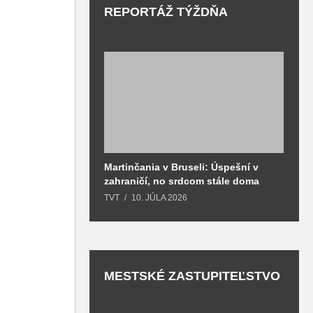
REPORTÁŽ TÝŽDŇA
Martinčania v Bruseli: Úspešní v
D
zahraničí, no srdcom stále doma
H
k
TVT
10. JÚLA 2026
T
MESTSKÉ ZASTUPITEĽSTVO