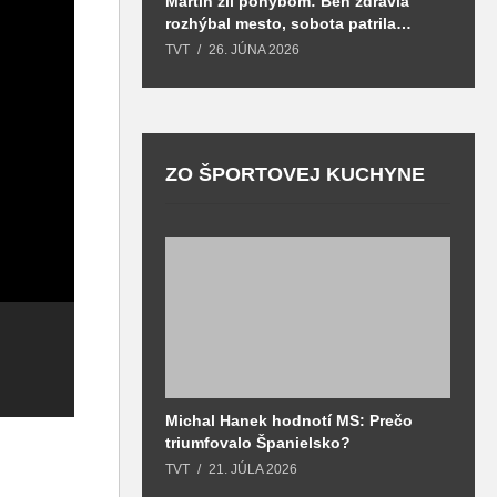
Martin žil pohybom: Beh zdravia
T
rozhýbal mesto, sobota patrila
S
zdraviu a prevencii
TVT
26. JÚNA 2026
T
ZO ŠPORTOVEJ KUCHYNE
M
Michal Hanek hodnotí MS: Prečo
S
Mestské
z
triumfovalo Španielsko?
2
zastupiteľstvo
Mestské
m
o
TVT
21. JÚLA 2026
T
mesta Martin dňa
zastupiteľstvo
2