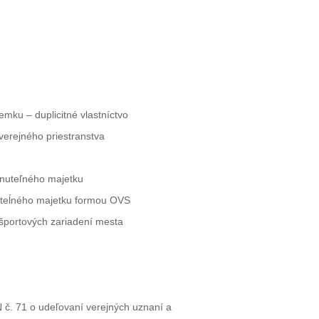
mku – duplicitné vlastníctvo
verejného priestranstva
hnuteľného majetku
uteĺného majetku formou OVS
 športových zariadení mesta
 č. 71 o udeľovaní verejných uznaní a