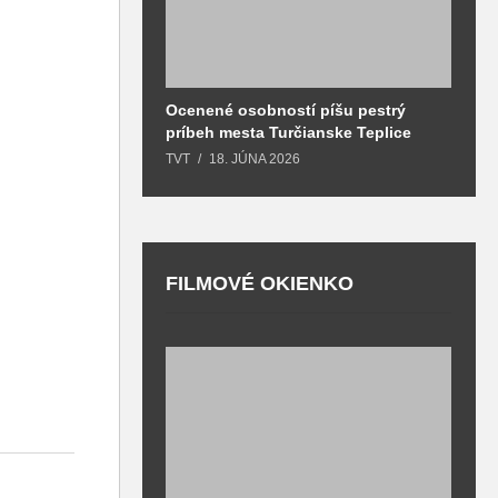
Ocenené osobností píšu pestrý
B
príbeh mesta Turčianske Teplice
l
o
TVT
18. JÚNA 2026
T
FILMOVÉ OKIENKO
F
T