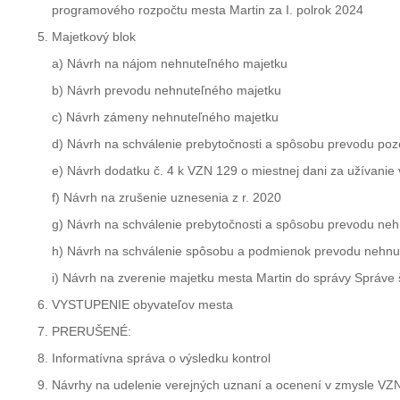
programového rozpočtu mesta Martin za I. polrok 2024
Majetkový blok
a) Návrh na nájom nehnuteľného majetku
b) Návrh prevodu nehnuteľného majetku
c) Návrh zámeny nehnuteľného majetku
d) Návrh na schválenie prebytočnosti a spôsobu prevodu poze
e) Návrh dodatku č. 4 k VZN 129 o miestnej dani za užívanie 
f) Návrh na zrušenie uznesenia z r. 2020
g) Návrh na schválenie prebytočnosti a spôsobu prevodu ne
h) Návrh na schválenie spôsobu a podmienok prevodu nehn
i) Návrh na zverenie majetku mesta Martin do správy Správe
VYSTUPENIE obyvateľov mesta
PRERUŠENÉ:
Informatívna správa o výsledku kontrol
Návrhy na udelenie verejných uznaní a ocenení v zmysle VZN