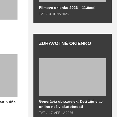
Filmové okienko 2026 – 11.časť
TVT
3. JÚNA 2026
ZDRAVOTNÉ OKIENKO
Generácia obrazoviek: Deti žijú viac
D
artin dňa
online než v skutočnosti
z
h
TVT
17. APRÍLA 2026
T