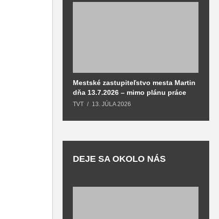
Mestské zastupiteľstvo mesta Martin
M
dňa 13.7.2026 – mimo plánu práce
d
TVT
13. JÚLA 2026
T
DEJE SA OKOLO NÁS