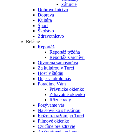
Záturčie
Dobrovoľníctvo
Doprava
Kultúra
Šport
Školstvo
Zdravotníctvo
Relácie
Reportáž
Reportáž týždňa
Reportáž z archívu
Otvorená samospráva
Za kultúrou v Turci
Hosť v štúdiu
Deje sa okolo nás
Poradíme Vám
Právnicke okienko
Zdravotné okienko
Rôzne rady
Pozývame vás
Na slovíčko s históriou
Krížom-krážom po Turci
Filmové okienko
Cvičíme pre zdravie
Zo športovej kuchyne