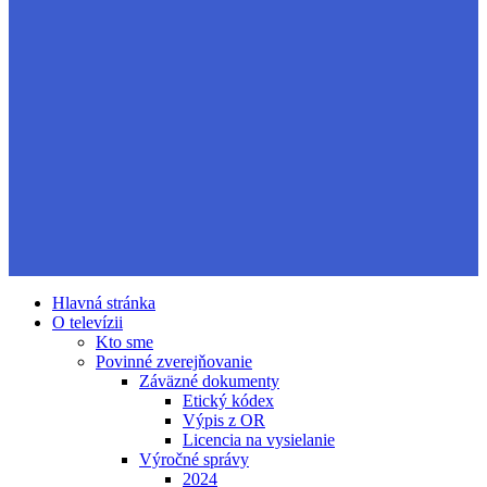
Hlavná stránka
O televízii
Kto sme
Povinné zverejňovanie
Záväzné dokumenty
Etický kódex
Výpis z OR
Licencia na vysielanie
Výročné správy
2024