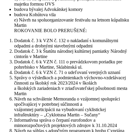
majetku formou OVS
budova bývalej Advokátskej komory
budova Kohútova vila
e) Návrh na spoluorganizovanie festivalu na letnom kúpalisku
Martin
ROKOVANIE BOLO PRERUŠENÉ:
Dodatok č. 3 k VZN č. 132 o nakladaní s komunálnymi
odpadmi a drobnými stavebnými odpadmi
Dodatok č. 3 k Štatútu národnej kultúrnej pamiatky Národný
cintorín v Martine
Dodatok č. 6 k VZN č. 111 o prevádzkovom poriadku pre
pohrebisko v Martine, Sklabinská ul.
Dodatok č. 6 k VZN č. 71 o udeľovaní verejných uznaní
Správy o výsledkoch a podmienkach výchovno-vzdelávacej
činnosti za školský rok 2023/2024 v školách
a školských zariadeniach v zriaďovateľskej pôsobnosti mesta
Martin
Návrh na schválenie Memoranda o vzájomnej spolupráci
spočívajúcej v potrebnej súčinnosti a
vzájomnej participácii na vybudovaní cyklistickej
infraštruktúry – „Cyklotrasa Martin – Sučany“
Informatívna správa o čerpaní eurofondov a
mimorozpočtových projektových zdrojov k 31.10.2024
Návrh na súhlas s adopčným programom k hrobu Cypriána