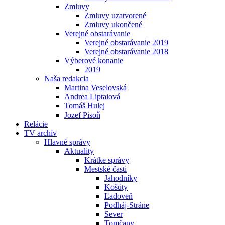
Zmluvy
Zmluvy uzatvorené
Zmluvy ukončené
Verejné obstarávanie
Verejné obstarávanie 2019
Verejné obstarávanie 2018
Výberové konanie
2019
Naša redakcia
Martina Veselovská
Andrea Liptaiová
Tomáš Hulej
Jozef Pisoň
Relácie
TV archív
Hlavné správy
Aktuality
Krátke správy
Mestské časti
Jahodníky
Košúty
Ľadoveň
Podháj-Stráne
Sever
Tomčany