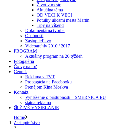
Život v meste
Aktuálna téma
OD VECI K VECI
Potulky ulicami mesta Martin
Tipy na víkend
Dokumentárna tvorba
Osobnosti
Zastupiteľstvo
Videoarchív 2010 / 2017
PROGRAM
Aktuálny program na 26.týždeň
Fotogaléria
Čo vy na to?
Cenník
Reklama v TVT
Propagácia na Facebooku
Prenájom Kina Moskva
Kontakt
Vyhlásenie o prístupnosti – SMERNICA EU
štátna reklama
🔴 ŽIVÉ VYSIELANIE
Home
Zastupiteľstvo