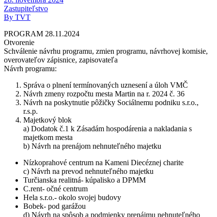
Zastupiteľstvo
By TVT
PROGRAM 28.11.2024
Otvorenie
Schválenie návrhu programu, zmien programu, návrhovej komisie,
overovateľov zápisnice, zapisovateľa
Návrh programu:
Správa o plnení termínovaných uznesení a úloh VMČ
Návrh zmeny rozpočtu mesta Martin na r. 2024 č. 36
Návrh na poskytnutie pôžičky Sociálnemu podniku s.r.o.,
r.s.p.
Majetkový blok
a) Dodatok č.1 k Zásadám hospodárenia a nakladania s
majetkom mesta
b) Návrh na prenájom nehnuteľného majetku
Nízkoprahové centrum na Kameni Diecéznej charite
c) Návrh na prevod nehnuteľného majetku
Turčianska realitná- kúpalisko a DPMM
C.rent- očné centrum
Hela s.r.o.- okolo svojej budovy
Bobek- pod garážou
d) Návrh na spôsob a podmienky prenájmu nehnuteľného