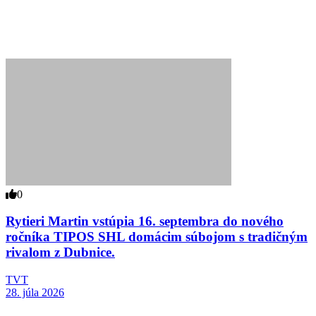
0
Rytieri Martin vstúpia 16. septembra do nového
ročníka TIPOS SHL domácim súbojom s tradičným
rivalom z Dubnice.
TVT
28. júla 2026