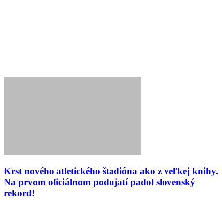
Krst nového atletického štadióna ako z veľkej knihy.
Na prvom oficiálnom podujatí padol slovenský
rekord!