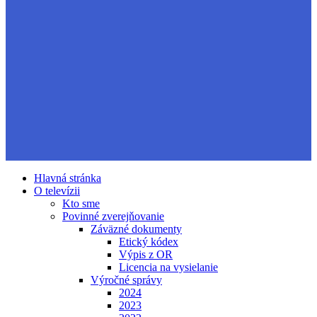
Hlavná stránka
O televízii
Kto sme
Povinné zverejňovanie
Záväzné dokumenty
Etický kódex
Výpis z OR
Licencia na vysielanie
Výročné správy
2024
2023