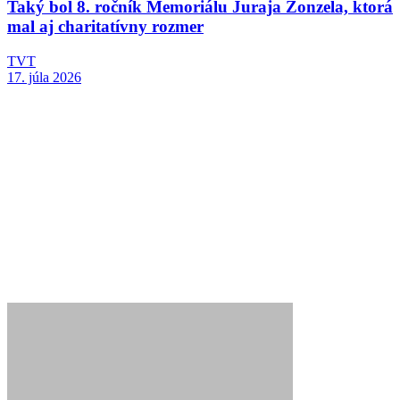
Taký bol 8. ročník Memoriálu Juraja Zonzela, ktorá
mal aj charitatívny rozmer
TVT
17. júla 2026