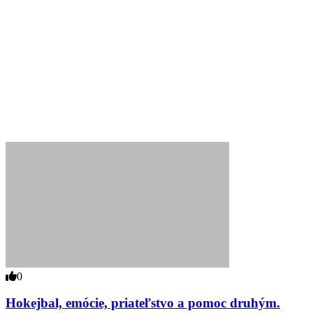
0
Hokejbal, emócie, priateľstvo a pomoc druhým.