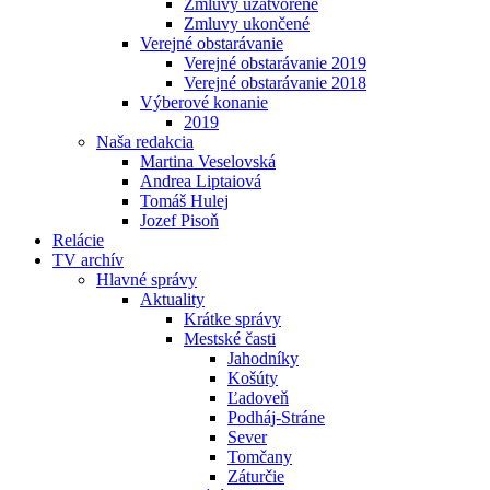
Zmluvy uzatvorené
Zmluvy ukončené
Verejné obstarávanie
Verejné obstarávanie 2019
Verejné obstarávanie 2018
Výberové konanie
2019
Naša redakcia
Martina Veselovská
Andrea Liptaiová
Tomáš Hulej
Jozef Pisoň
Relácie
TV archív
Hlavné správy
Aktuality
Krátke správy
Mestské časti
Jahodníky
Košúty
Ľadoveň
Podháj-Stráne
Sever
Tomčany
Záturčie