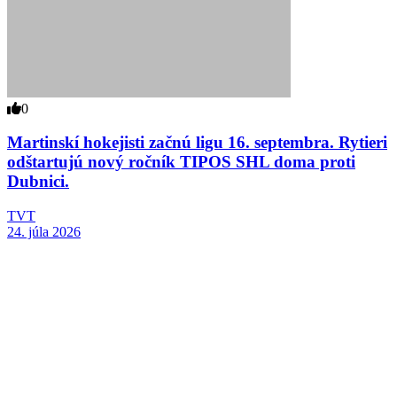
0
Martinskí hokejisti začnú ligu 16. septembra. Rytieri
odštartujú nový ročník TIPOS SHL doma proti
Dubnici.
TVT
24. júla 2026