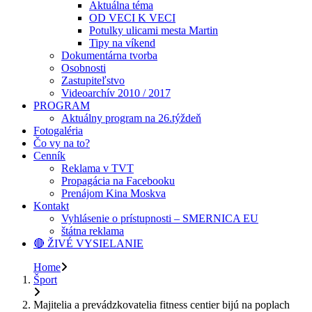
Aktuálna téma
OD VECI K VECI
Potulky ulicami mesta Martin
Tipy na víkend
Dokumentárna tvorba
Osobnosti
Zastupiteľstvo
Videoarchív 2010 / 2017
PROGRAM
Aktuálny program na 26.týždeň
Fotogaléria
Čo vy na to?
Cenník
Reklama v TVT
Propagácia na Facebooku
Prenájom Kina Moskva
Kontakt
Vyhlásenie o prístupnosti – SMERNICA EU
štátna reklama
🔴 ŽIVÉ VYSIELANIE
Home
Šport
Majitelia a prevádzkovatelia fitness centier bijú na poplach