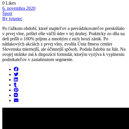
0 Likes
6. novembra 2020
Šport
By tvturiec
Po ťažkom období, ktoré majiteľov a prevádzkovateľov preskúšalo
v prvej vlne, prišiel ešte väčší úder v tej druhej. Prakticky zo dňa na
deň prišli o 100% príjmu a mnohým z nich hrozí zánik. Po
nátlakových akciách z prvej vlny, zvolila Únia fitness centier
Slovenska miernejší, ale účinnejší spôsob. Podala žalobu na štát. Na
svojej stránke má k dispozícii formulár, ktorým vyzýva k vyplneniu
podnikateľov v zasiahnutom segmente.