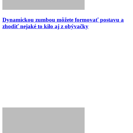
Dynamickou zumbou môžete formovať postavu a
zhodiť nejaké to kilo aj z obývačky