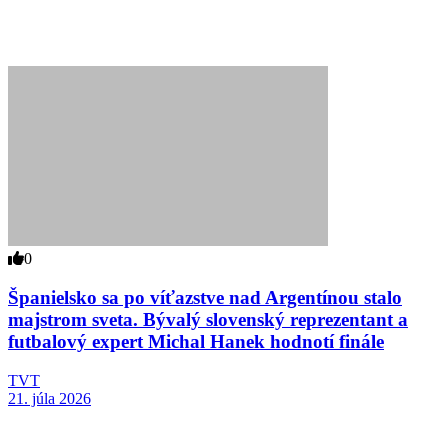
0
Španielsko sa po víťazstve nad Argentínou stalo
majstrom sveta. Bývalý slovenský reprezentant a
futbalový expert Michal Hanek hodnotí finále
TVT
21. júla 2026