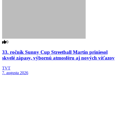
0
33. ročník Sunny Cup Streetball Martin priniesol
skvelé zápasy, výbornú atmosféru aj nových víťazov
TVT
7. augusta 2026