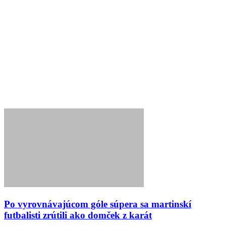
Po vyrovnávajúcom góle súpera sa martinskí
futbalisti zrútili ako domček z karát