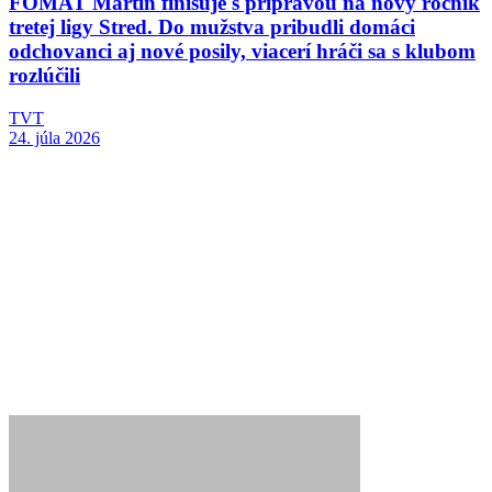
FOMAT Martin finišuje s prípravou na nový ročník
tretej ligy Stred. Do mužstva pribudli domáci
odchovanci aj nové posily, viacerí hráči sa s klubom
rozlúčili
TVT
24. júla 2026