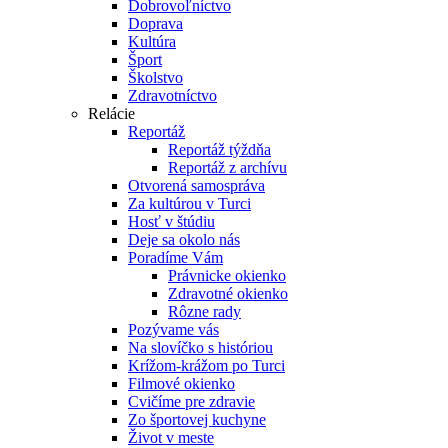
Dobrovoľníctvo
Doprava
Kultúra
Šport
Školstvo
Zdravotníctvo
Relácie
Reportáž
Reportáž týždňa
Reportáž z archívu
Otvorená samospráva
Za kultúrou v Turci
Hosť v štúdiu
Deje sa okolo nás
Poradíme Vám
Právnicke okienko
Zdravotné okienko
Rôzne rady
Pozývame vás
Na slovíčko s históriou
Krížom-krážom po Turci
Filmové okienko
Cvičíme pre zdravie
Zo športovej kuchyne
Život v meste