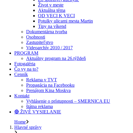
Život v meste
Aktuálna téma
OD VECI K VECI
Potulky ulicami mesta Martin
Tipy na víkend
Dokumentárna tvorba
Osobnosti
Zastupiteľstvo
Videoarchív 2010 / 2017
PROGRAM
Aktuálny program na 26.týždeň
Fotogaléria
Čo vy na to?
Cenník
Reklama v TVT
Propagácia na Facebooku
Prenájom Kina Moskva
Kontakt
Vyhlásenie o prístupnosti – SMERNICA EU
štátna reklama
🔴 ŽIVÉ VYSIELANIE
Home
Hlavné správy