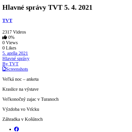
Hlavné správy TVT 5. 4. 2021
TVT
2317 Videos
0%
0 Views
0 Likes
5. apríla 2021
Hlavné správy
By TVT
Screenshots
Veľká noc – anketa
Kraslice na výstave
Veľkonočný zajac v Turanoch
Výzdoba vo Vrícku
Záhradka v Košútoch