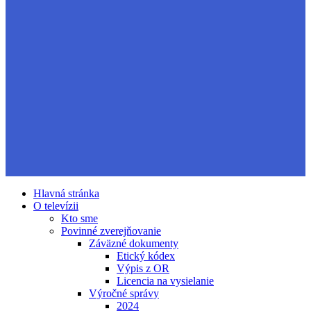
Hlavná stránka
O televízii
Kto sme
Povinné zverejňovanie
Záväzné dokumenty
Etický kódex
Výpis z OR
Licencia na vysielanie
Výročné správy
2024