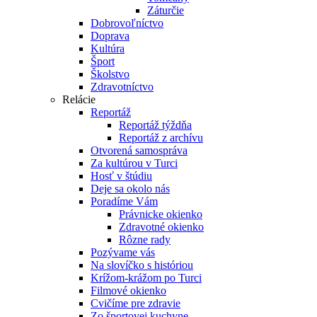
Záturčie
Dobrovoľníctvo
Doprava
Kultúra
Šport
Školstvo
Zdravotníctvo
Relácie
Reportáž
Reportáž týždňa
Reportáž z archívu
Otvorená samospráva
Za kultúrou v Turci
Hosť v štúdiu
Deje sa okolo nás
Poradíme Vám
Právnicke okienko
Zdravotné okienko
Rôzne rady
Pozývame vás
Na slovíčko s históriou
Krížom-krážom po Turci
Filmové okienko
Cvičíme pre zdravie
Zo športovej kuchyne