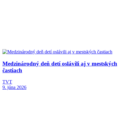
Medzinárodný deň detí oslávili aj v mestských
častiach
TVT
9. júna 2026