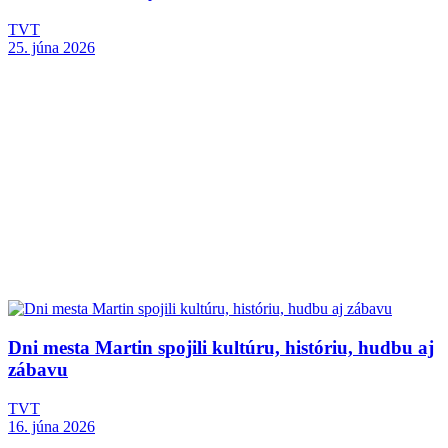
TVT
25. júna 2026
Dni mesta Martin spojili kultúru, históriu, hudbu aj
zábavu
TVT
16. júna 2026