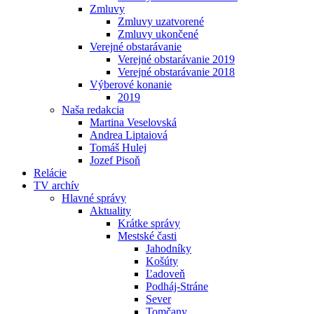
Zmluvy
Zmluvy uzatvorené
Zmluvy ukončené
Verejné obstarávanie
Verejné obstarávanie 2019
Verejné obstarávanie 2018
Výberové konanie
2019
Naša redakcia
Martina Veselovská
Andrea Liptaiová
Tomáš Hulej
Jozef Pisoň
Relácie
TV archív
Hlavné správy
Aktuality
Krátke správy
Mestské časti
Jahodníky
Košúty
Ľadoveň
Podháj-Stráne
Sever
Tomčany