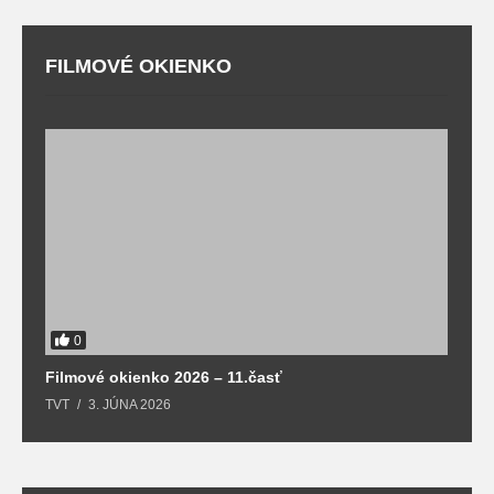
FILMOVÉ OKIENKO
F
T
0
Filmové okienko 2026 – 11.časť
TVT
3. JÚNA 2026