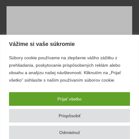
Vážime si vaše súkromie
Súbory cookie používame na zlepšenie vášho zážitku z
prehliadania, poskytovanie prispôsobených reklám alebo
obsahu a analýzu našej návštevnosti. Kliknutím na „Prijať
0
všetko“ súhlasíte s naším používaním súborov cookie.
Pokosené trávniky, upravené chodníky a čisté okolie. O
cintoríny a domy smútku v Martine sa od začiatku júla
stará Sociálny podnik.
TVT
7. AUGUSTA 2026
Prijať všetko
Prispôsobiť
© 2023 TV Turiec | All rights reserved.
Odmietnuť
ADMIN