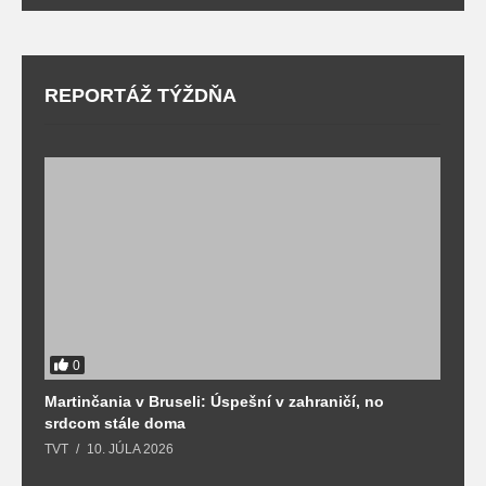
REPORTÁŽ TÝŽDŇA
0
Martinčania v Bruseli: Úspešní v zahraničí, no
D
srdcom stále doma
m
TVT
10. JÚLA 2026
T