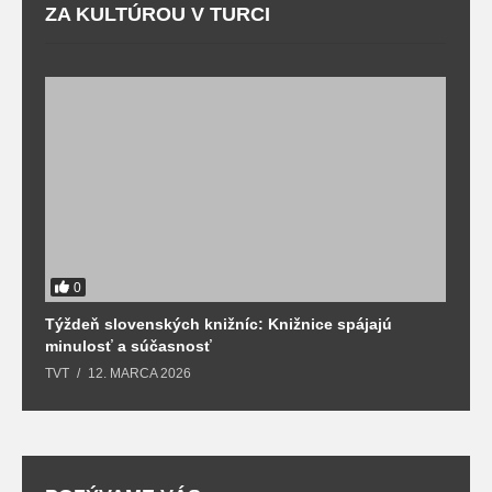
ZA KULTÚROU V TURCI
0
Týždeň slovenských knižníc: Knižnice spájajú
J
minulosť a súčasnosť
k
TVT
12. MARCA 2026
T