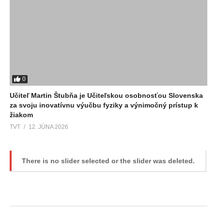
0
Učiteľ Martin Štubňa je Učiteľskou osobnosťou Slovenska
za svoju inovatívnu výučbu fyziky a výnimočný prístup k
žiakom
TVT
12. JÚNA 2026
There is no slider selected or the slider was deleted.