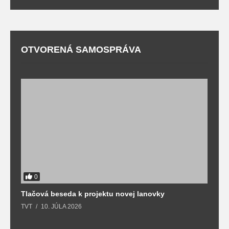
OTVORENÁ SAMOSPRÁVA
0
Tlačová beseda k projektu novej lanovky
O
TVT
10. JÚLA 2026
T