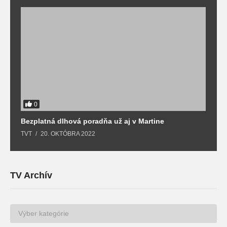
0
Bezplatná dlhová poradňa už aj v Martine
Z
TVT
20. OKTÓBRA 2022
T
TV Archív
TV
Archív