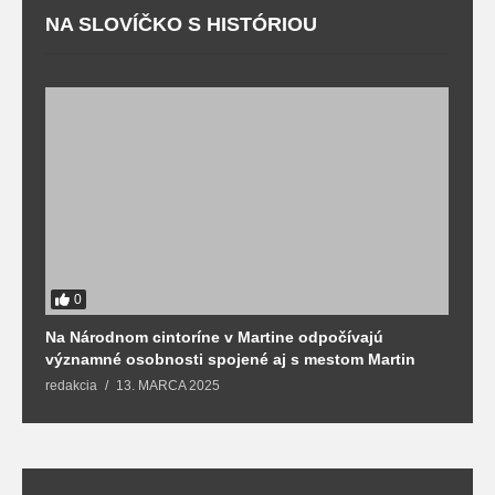
NA SLOVÍČKO S HISTÓRIOU
0
Na Národnom cintoríne v Martine odpočívajú
N
významné osobnosti spojené aj s mestom Martin
R
redakcia
13. MARCA 2025
T