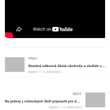
PREV
Stredná odborná škola obchodu a služieb výrazne napreduje. Vybavená je špičkovými zariadeniami
tvturiec
8. JÚNA 2021
NEXT
Na jednej z vrútockých škôl pripravili pre deti historický deň
tvturiec
8. JÚNA 2021