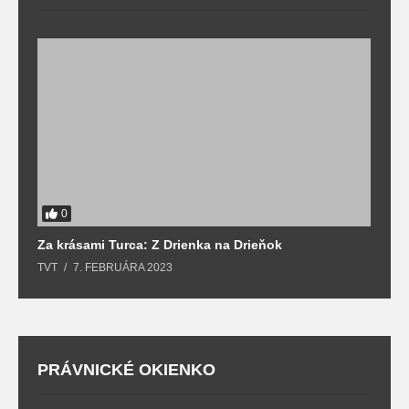
0
Za krásami Turca: Z Drienka na Drieňok
Z
TVT
7. FEBRUÁRA 2023
T
PRÁVNICKÉ OKIENKO