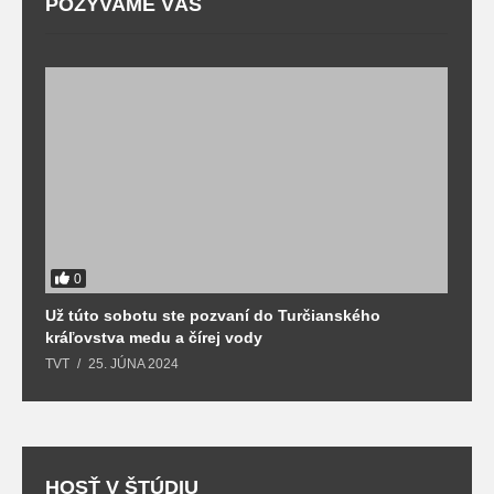
POZÝVAME VÁS
0
Už túto sobotu ste pozvaní do Turčianského
M
kráľovstva medu a čírej vody
o
TVT
25. JÚNA 2024
T
HOSŤ V ŠTÚDIU