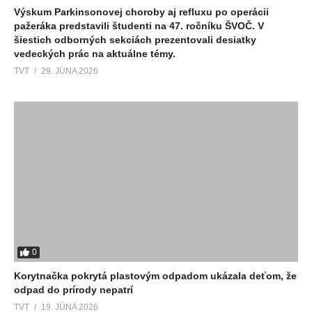
Výskum Parkinsonovej choroby aj refluxu po operácii
pažeráka predstavili študenti na 47. ročníku ŠVOČ. V
šiestich odborných sekciách prezentovali desiatky
vedeckých prác na aktuálne témy.
TVT
29. JÚNA 2026
0
Korytnačka pokrytá plastovým odpadom ukázala deťom, že
odpad do prírody nepatrí
TVT
19. JÚNA 2026