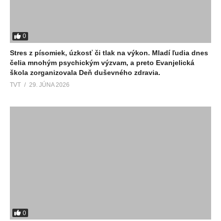
0
Stres z písomiek, úzkosť či tlak na výkon. Mladí ľudia dnes
čelia mnohým psychickým výzvam, a preto Evanjelická
škola zorganizovala Deň duševného zdravia.
TVT
29. JÚNA 2026
0