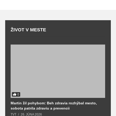
ŽIVOT V MESTE
0
Martin žil pohybom: Beh zdravia rozhýbal mesto,
T
sobota patrila zdraviu a prevencii
T
TVT
26. JÚNA 2026