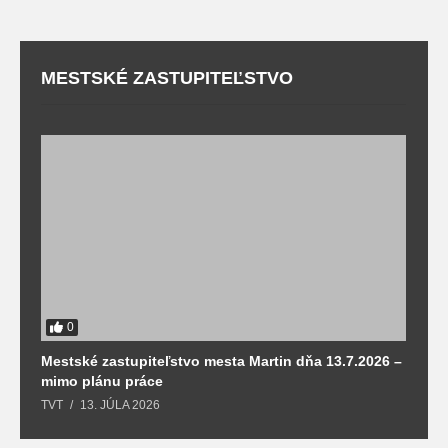
MESTSKÉ ZASTUPITEĽSTVO
0
Mestské zastupiteľstvo mesta Martin dňa 13.7.2026 –
M
mimo plánu práce
T
TVT
13. JÚLA 2026