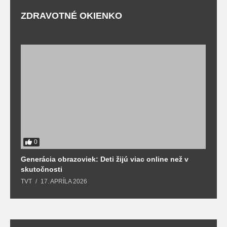
ZDRAVOTNÉ OKIENKO
0
Generácia obrazoviek: Deti žijú viac online než v
D
skutočnosti
s
TVT
17. APRÍLA 2026
T