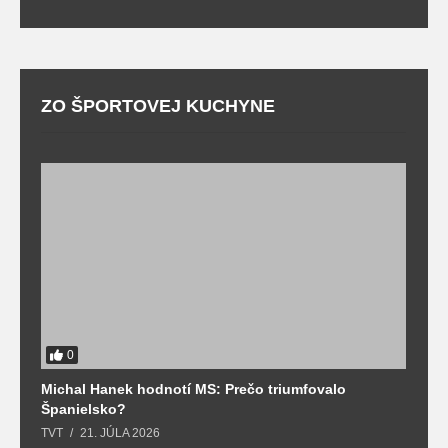
ZO ŠPORTOVEJ KUCHYNE
0
Michal Hanek hodnotí MS: Prečo triumfovalo
S
Španielsko?
t
TVT
21. JÚLA 2026
T