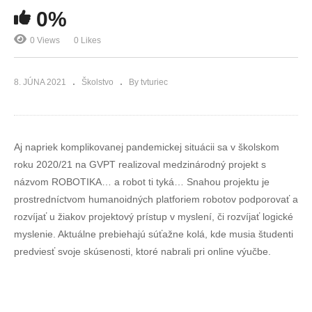
0%
0 Views
0 Likes
8. JÚNA 2021
Školstvo
By tvturiec
Aj napriek komplikovanej pandemickej situácii sa v školskom
roku 2020/21 na GVPT realizoval medzinárodný projekt s
názvom ROBOTIKA… a robot ti tyká… Snahou projektu je
prostredníctvom humanoidných platforiem robotov podporovať a
rozvíjať u žiakov projektový prístup v myslení, či rozvíjať logické
myslenie. Aktuálne prebiehajú súťažne kolá, kde musia študenti
predviesť svoje skúsenosti, ktoré nabrali pri online výučbe.