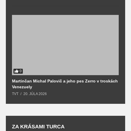
0
Martinčan Michal Palovič a jeho pes Zerro v troskách
N
Venezuely
c
TVT
20. JÚLA 2026
re
ZA KRÁSAMI TURCA