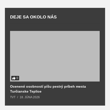
DEJE SA OKOLO NÁS
0
Ocenené osobností píšu pestrý príbeh mesta
B
Turčianske Teplice
n
TVT
18. JÚNA 2026
T