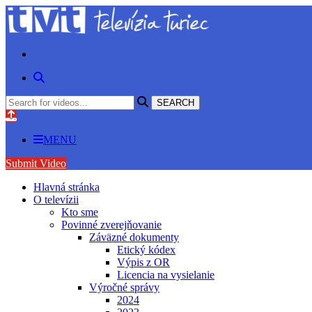
MENU
Submit Video
Hlavná stránka
O televízii
Kto sme
Povinné zverejňovanie
Záväzné dokumenty
Etický kódex
Výpis z OR
Licencia na vysielanie
Výročné správy
2024