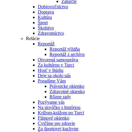
Záturčie
Dobrovoľníctvo
Doprava
Kultúra
Šport
Školstvo
Zdravotníctvo
Relácie
Reportáž
Reportáž týždňa
Reportáž z archívu
Otvorená samospráva
Za kultúrou v Turci
Hosť v štúdiu
Deje sa okolo nás
Poradíme Vám
Právnicke okienko
Zdravotné okienko
Rôzne rady
Pozývame vás
Na slovíčko s históriou
Krížom-krážom po Turci
Filmové okienko
Cvičíme pre zdravie
Zo športovej kuchyne