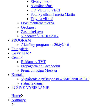
Život v meste
Aktuálna téma
OD VECI K VECI
Potulky ulicami mesta Martin
Tipy na víkend
Dokumentárna tvorba
Osobnosti
Zastupiteľstvo
Videoarchív 2010 / 2017
PROGRAM
Aktuálny program na 26.týždeň
Fotogaléria
Čo vy na to?
Cenník
Reklama v TVT
Propagácia na Facebooku
Prenájom Kina Moskva
Kontakt
Vyhlásenie o prístupnosti – SMERNICA EU
štátna reklama
🔴 ŽIVÉ VYSIELANIE
Home
Aktuality