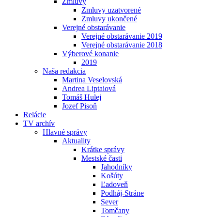
Zmluvy
Zmluvy uzatvorené
Zmluvy ukončené
Verejné obstarávanie
Verejné obstarávanie 2019
Verejné obstarávanie 2018
Výberové konanie
2019
Naša redakcia
Martina Veselovská
Andrea Liptaiová
Tomáš Hulej
Jozef Pisoň
Relácie
TV archív
Hlavné správy
Aktuality
Krátke správy
Mestské časti
Jahodníky
Košúty
Ľadoveň
Podháj-Stráne
Sever
Tomčany