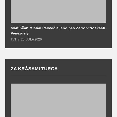
Martinčan Michal Palovič a jeho pes Zerro v troskách
N
Venezuely
c
TVT
20. JÚLA 2026
re
ZA KRÁSAMI TURCA