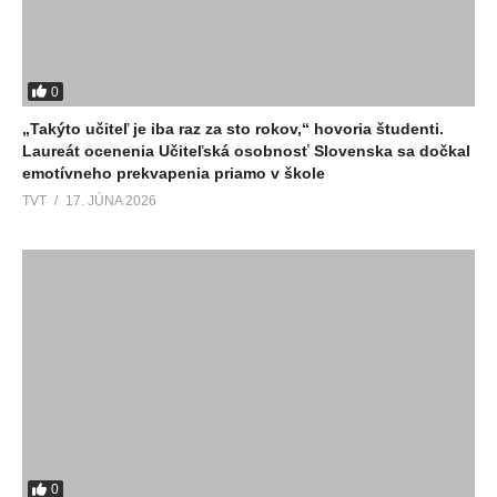
0
„Takýto učiteľ je iba raz za sto rokov,“ hovoria študenti.
Laureát ocenenia Učiteľská osobnosť Slovenska sa dočkal
emotívneho prekvapenia priamo v škole
TVT
17. JÚNA 2026
0