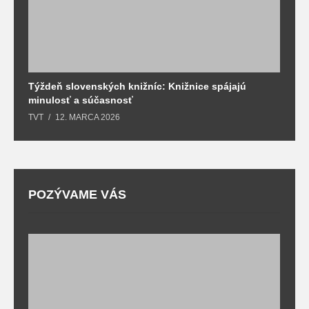
Týždeň slovenských knižníc: Knižnice spájajú
J
minulosť a súčasnosť
k
TVT
12. MARCA 2026
T
POZÝVAME VÁS