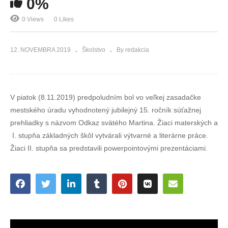
0%
0 Views
0 Likes
12. NOVEMBRA 2019
Školstvo
By redakcia
V piatok (8.11.2019) predpoludním bol vo veľkej zasadačke
mestského úradu vyhodnotený jubilejný 15. ročník súťažnej
prehliadky s názvom Odkaz svätého Martina. Žiaci materských a
I. stupňa základných škôl vytvárali výtvarné a literárne práce.
Žiaci II. stupňa sa predstavili powerpointovými prezentáciami.