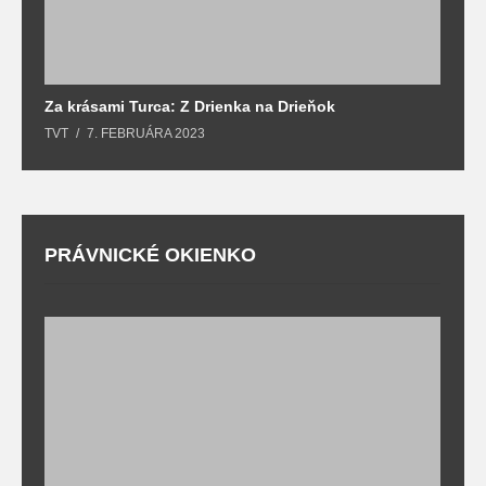
Za krásami Turca: Z Drienka na Drieňok
Z
TVT
7. FEBRUÁRA 2023
T
PRÁVNICKÉ OKIENKO