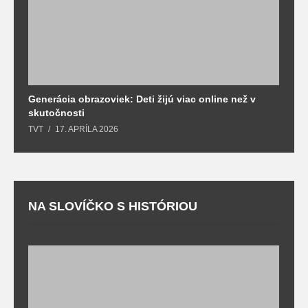
Generácia obrazoviek: Deti žijú viac online než v
D
skutočnosti
s
TVT
17. APRÍLA 2026
T
NA SLOVÍČKO S HISTÓRIOU