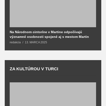
Na Národnom cintoríne v Martine odpočívajú
N
významné osobnosti spojené aj s mestom Martin
R
redakcia
13. MARCA 2025
T
ZA KULTÚROU V TURCI