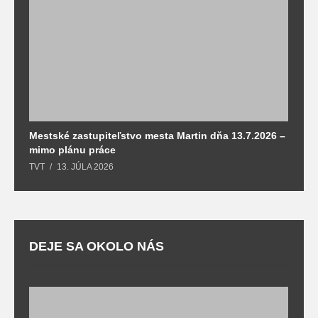
Mestské zastupiteľstvo mesta Martin dňa 13.7.2026 –
M
mimo plánu práce
T
TVT
13. JÚLA 2026
DEJE SA OKOLO NÁS