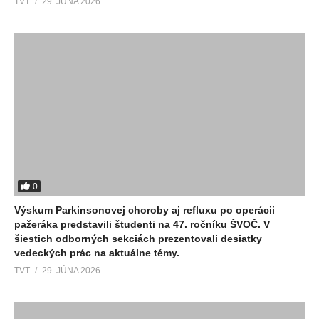
TVT
29. JÚNA 2026
0
Výskum Parkinsonovej choroby aj refluxu po operácii
pažeráka predstavili študenti na 47. ročníku ŠVOČ. V
šiestich odborných sekciách prezentovali desiatky
vedeckých prác na aktuálne témy.
TVT
29. JÚNA 2026