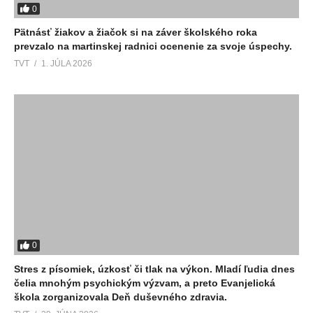
0
Pätnásť žiakov a žiačok si na záver školského roka
prevzalo na martinskej radnici ocenenie za svoje úspechy.
TVT
1. JÚLA 2026
0
Stres z písomiek, úzkosť či tlak na výkon. Mladí ľudia dnes
čelia mnohým psychickým výzvam, a preto Evanjelická
škola zorganizovala Deň duševného zdravia.