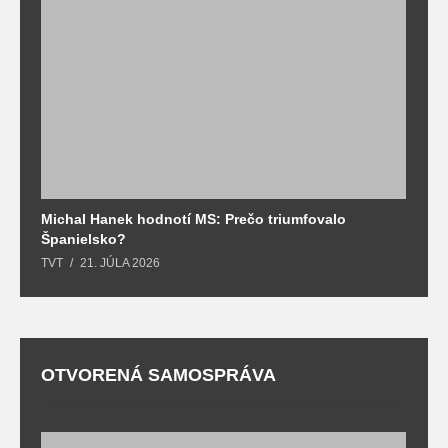
Michal Hanek hodnotí MS: Prečo triumfovalo
S
Španielsko?
t
TVT
21. JÚLA 2026
T
OTVORENÁ SAMOSPRÁVA