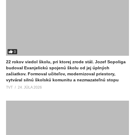
0
22 rokov viedol školu, pri ktorej zrode stál. Jozef Sopoliga
budoval Evanjelickú spojenú školu od jej úplných
začiatkov. Formoval učiteľov, modernizoval priestory,
vytváral silnú školskú komunitu a nezmazateľnú stopu
TVT
24. JÚLA 2026