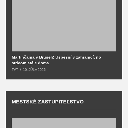
Martinčania v Bruseli: Úspešní v zahraničí, no
D
srdcom stále doma
m
TVT
10. JÚLA 2026
T
MESTSKÉ ZASTUPITEĽSTVO