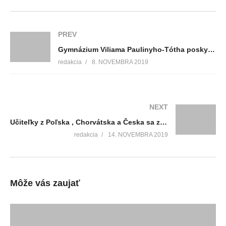
PREV
Gymnázium Viliama Paulinyho-Tótha poskytuje vzdelanie nepretržite 100 rokov
redakcia
8. NOVEMBRA 2019
NEXT
Učiteľky z Poľska , Chorvátska a Česka sa zoznamovali s edukačnými aktivitami v škôlkach
redakcia
14. NOVEMBRA 2019
Môže vás zaujať