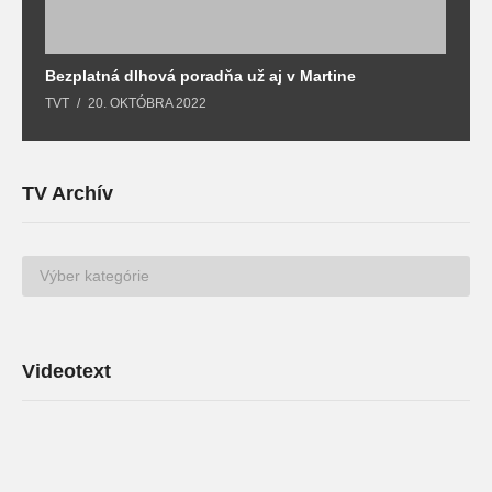
Bezplatná dlhová poradňa už aj v Martine
Z
TVT
20. OKTÓBRA 2022
T
TV Archív
TV
Archív
Videotext