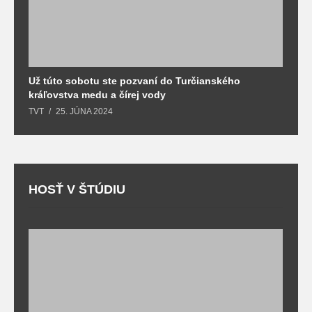
Už túto sobotu ste pozvaní do Turčianského
M
kráľovstva medu a čírej vody
o
TVT
25. JÚNA 2024
T
HOSŤ V ŠTÚDIU