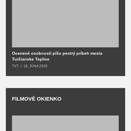
Ocenené osobností píšu pestrý príbeh mesta
B
Turčianske Teplice
n
TVT
18. JÚNA 2026
T
FILMOVÉ OKIENKO
F
T