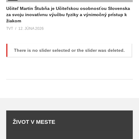
Učiteľ Martin Štubňa je Učiteľskou osobnosťou Slovenska
za svoju inovatívnu výučbu fyziky a výnimočný prístup k
žiakom
TVT
12. JÚNA 2026
There is no slider selected or the slider was deleted.
ŽIVOT V MESTE