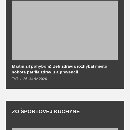
Martin žil pohybom: Beh zdravia rozhýbal mesto,
T
sobota patrila zdraviu a prevencii
T
TVT
26. JÚNA 2026
ZO ŠPORTOVEJ KUCHYNE