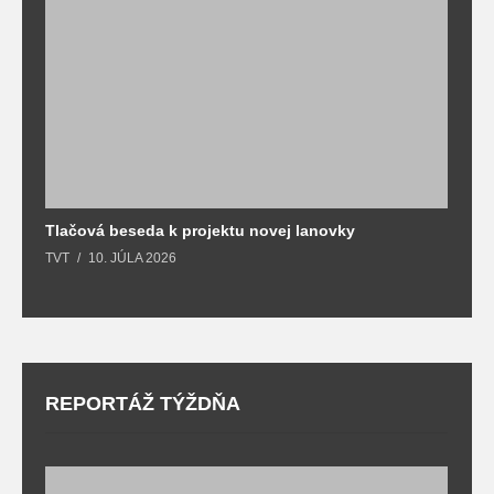
Tlačová beseda k projektu novej lanovky
O
TVT
10. JÚLA 2026
T
REPORTÁŽ TÝŽDŇA