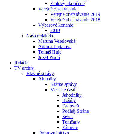
Zmluvy ukončené
Verejné obstarávanie
Verejné obstarávanie 2019
Verejné obstarávanie 2018
Výberové konanie
2019
Naša redakcia
Martina Veselovská
Andrea Liptaiová
Tomáš Hulej
Jozef Pisoň
Relácie
TV archív
Hlavné správy
Aktuality
Krátke správy
Mestské časti
Jahodníky
Košúty
Ľadoveň
Podháj-Stráne
Sever
Tomčany
Záturčie
Dobrovoľníctvo