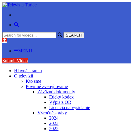
MENU
Submit Video
Hlavná stránka
O televízii
Kto sme
Povinné zverejňovanie
Záväzné dokumenty
Etický kódex
Výpis z OR
Licencia na vysielanie
Výročné správy
2024
2023
2022