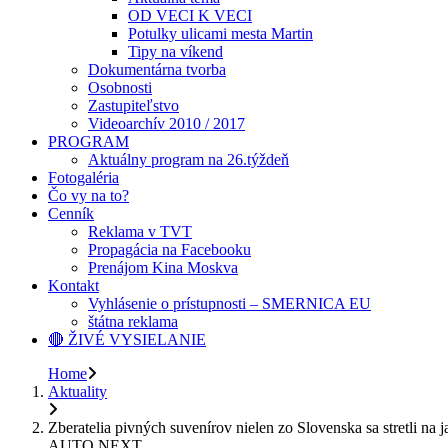
OD VECI K VECI
Potulky ulicami mesta Martin
Tipy na víkend
Dokumentárna tvorba
Osobnosti
Zastupiteľstvo
Videoarchív 2010 / 2017
PROGRAM
Aktuálny program na 26.týždeň
Fotogaléria
Čo vy na to?
Cenník
Reklama v TVT
Propagácia na Facebooku
Prenájom Kina Moskva
Kontakt
Vyhlásenie o prístupnosti – SMERNICA EU
štátna reklama
🔴 ŽIVÉ VYSIELANIE
Home
Aktuality
Zberatelia pivných suvenírov nielen zo Slovenska sa stretli na j
AUTO NEXT