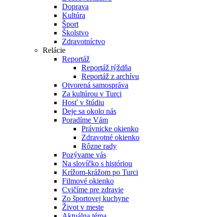
Doprava
Kultúra
Šport
Školstvo
Zdravotníctvo
Relácie
Reportáž
Reportáž týždňa
Reportáž z archívu
Otvorená samospráva
Za kultúrou v Turci
Hosť v štúdiu
Deje sa okolo nás
Poradíme Vám
Právnicke okienko
Zdravotné okienko
Rôzne rady
Pozývame vás
Na slovíčko s históriou
Krížom-krážom po Turci
Filmové okienko
Cvičíme pre zdravie
Zo športovej kuchyne
Život v meste
Aktuálna téma