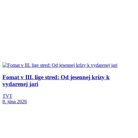
Fomat v III. lige stred: Od jesennej krízy k
vydarenej jari
TVT
8. júna 2026