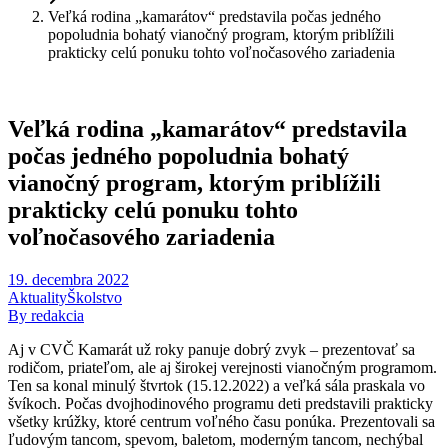
Veľká rodina „kamarátov“ predstavila počas jedného
popoludnia bohatý vianočný program, ktorým priblížili
prakticky celú ponuku tohto voľnočasového zariadenia
Veľká rodina „kamarátov“ predstavila
počas jedného popoludnia bohatý
vianočný program, ktorým priblížili
prakticky celú ponuku tohto
voľnočasového zariadenia
19. decembra 2022
Aktuality
Školstvo
By redakcia
Aj v CVČ Kamarát už roky panuje dobrý zvyk – prezentovať sa
rodičom, priateľom, ale aj širokej verejnosti vianočným programom.
Ten sa konal minulý štvrtok (15.12.2022) a veľká sála praskala vo
švíkoch. Počas dvojhodinového programu deti predstavili prakticky
všetky krúžky, ktoré centrum voľného času ponúka. Prezentovali sa
ľudovým tancom, spevom, baletom, moderným tancom, nechýbal