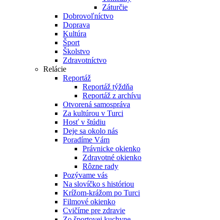
Záturčie
Dobrovoľníctvo
Doprava
Kultúra
Šport
Školstvo
Zdravotníctvo
Relácie
Reportáž
Reportáž týždňa
Reportáž z archívu
Otvorená samospráva
Za kultúrou v Turci
Hosť v štúdiu
Deje sa okolo nás
Poradíme Vám
Právnicke okienko
Zdravotné okienko
Rôzne rady
Pozývame vás
Na slovíčko s históriou
Krížom-krážom po Turci
Filmové okienko
Cvičíme pre zdravie
Zo športovej kuchyne