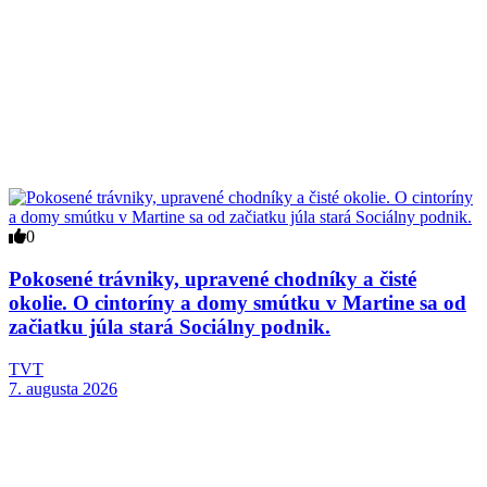
0
Pokosené trávniky, upravené chodníky a čisté
okolie. O cintoríny a domy smútku v Martine sa od
začiatku júla stará Sociálny podnik.
TVT
7. augusta 2026