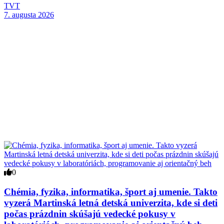
TVT
7. augusta 2026
0
Chémia, fyzika, informatika, šport aj umenie. Takto
vyzerá Martinská letná detská univerzita, kde si deti
počas prázdnin skúšajú vedecké pokusy v