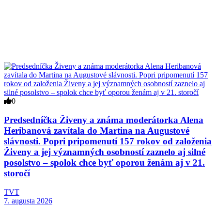
0
Predsedníčka Živeny a známa moderátorka Alena
Heribanová zavítala do Martina na Augustové
slávnosti. Popri pripomenutí 157 rokov od založenia
Živeny a jej významných osobností zaznelo aj silné
posolstvo – spolok chce byť oporou ženám aj v 21.
storočí
TVT
7. augusta 2026