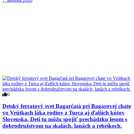
7. augusta 2026
0
Detský ferratový svet Bagarčatá pri Bagarovej chate
vo Vrútkach láka rodiny z Turca aj ďalších kútov
Slovenska. Deti tu môžu spojiť prechádzku lesom s
dobrodružstvom na skalách, lanách a rebríkoch.