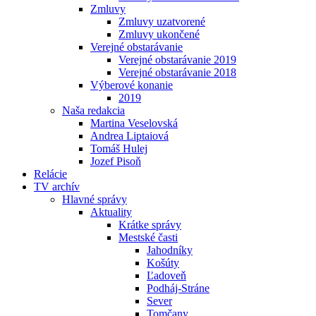
Zmluvy
Zmluvy uzatvorené
Zmluvy ukončené
Verejné obstarávanie
Verejné obstarávanie 2019
Verejné obstarávanie 2018
Výberové konanie
2019
Naša redakcia
Martina Veselovská
Andrea Liptaiová
Tomáš Hulej
Jozef Pisoň
Relácie
TV archív
Hlavné správy
Aktuality
Krátke správy
Mestské časti
Jahodníky
Košúty
Ľadoveň
Podháj-Stráne
Sever
Tomčany