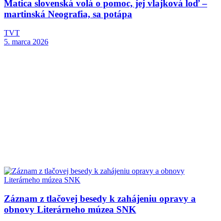
Matica slovenská volá o pomoc, jej vlajková loď –
martinská Neografia, sa potápa
TVT
5. marca 2026
Záznam z tlačovej besedy k zahájeniu opravy a
obnovy Literárneho múzea SNK