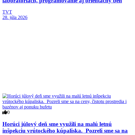
laboratóriách, programovanie aj orientačný beh
TVT
28. júla 2026
0
Horúci júlový deň sme využili na malú letnú
inšpekciu vrútockého kúpaliska. Pozreli sme sa na