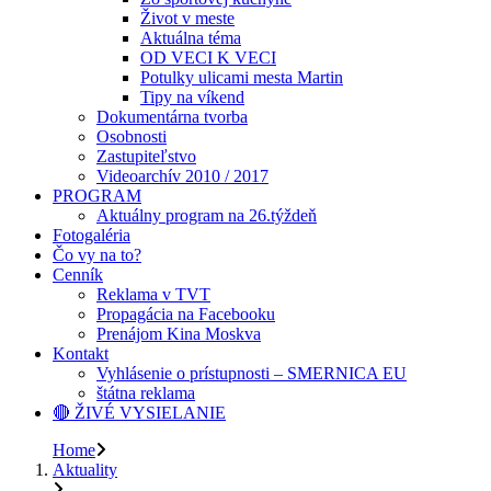
Život v meste
Aktuálna téma
OD VECI K VECI
Potulky ulicami mesta Martin
Tipy na víkend
Dokumentárna tvorba
Osobnosti
Zastupiteľstvo
Videoarchív 2010 / 2017
PROGRAM
Aktuálny program na 26.týždeň
Fotogaléria
Čo vy na to?
Cenník
Reklama v TVT
Propagácia na Facebooku
Prenájom Kina Moskva
Kontakt
Vyhlásenie o prístupnosti – SMERNICA EU
štátna reklama
🔴 ŽIVÉ VYSIELANIE
Home
Aktuality