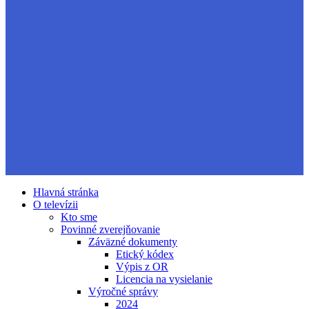
Hlavná stránka
O televízii
Kto sme
Povinné zverejňovanie
Záväzné dokumenty
Etický kódex
Výpis z OR
Licencia na vysielanie
Výročné správy
2024