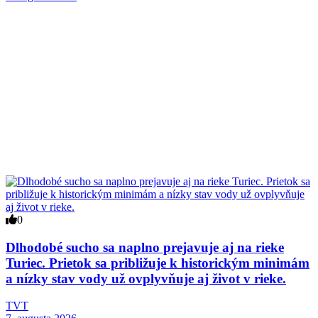
0
Dlhodobé sucho sa naplno prejavuje aj na rieke
Turiec. Prietok sa približuje k historickým minimám
a nízky stav vody už ovplyvňuje aj život v rieke.
TVT