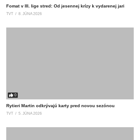
Fomat v III. lige stred: Od jesennej krízy k vydarenej jari
TVT
8. JÚNA 2026
0
Rytieri Martin odkrývajú karty pred novou sezónou
TVT
5. JÚNA 2026