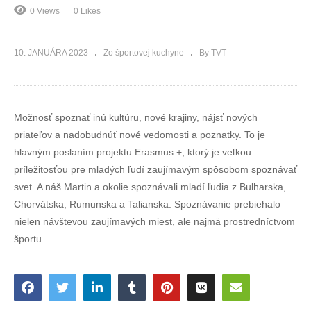
0 Views
0 Likes
10. JANUÁRA 2023
Zo športovej kuchyne
By TVT
Možnosť spoznať inú kultúru, nové krajiny, nájsť nových
priateľov a nadobudnúť nové vedomosti a poznatky. To je
hlavným poslaním projektu Erasmus +, ktorý je veľkou
príležitosťou pre mladých ľudí zaujímavým spôsobom spoznávať
svet. A náš Martin a okolie spoznávali mladí ľudia z Bulharska,
Chorvátska, Rumunska a Talianska. Spoznávanie prebiehalo
nielen návštevou zaujímavých miest, ale najmä prostredníctvom
športu.