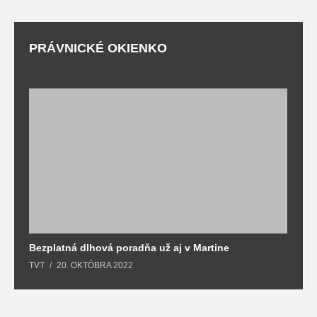
PRÁVNICKÉ OKIENKO
Bezplatná dlhová poradňa už aj v Martine
Z
TVT
20. OKTÓBRA 2022
T