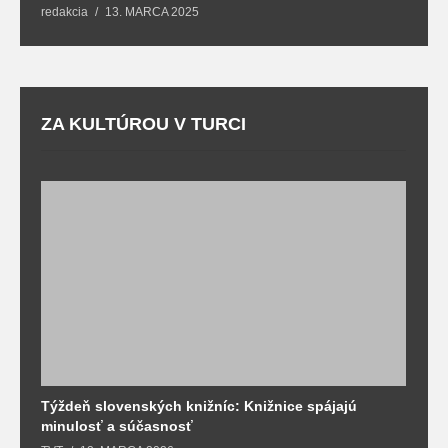
redakcia
13. MARCA 2025
T
ZA KULTÚROU V TURCI
Týždeň slovenských knižníc: Knižnice spájajú
J
minulosť a súčasnosť
k