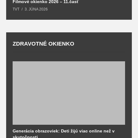
Filmové okienko 2026 – 11.časť
TVT
3. JÚNA 2026
ZDRAVOTNÉ OKIENKO
Generácia obrazoviek: Deti žijú viac online než v
D
skutočnosti
s