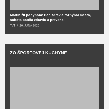
Martin žil pohybom: Beh zdravia rozhýbal mesto,
T
sobota patrila zdraviu a prevencii
T
TVT
26. JÚNA 2026
ZO ŠPORTOVEJ KUCHYNE