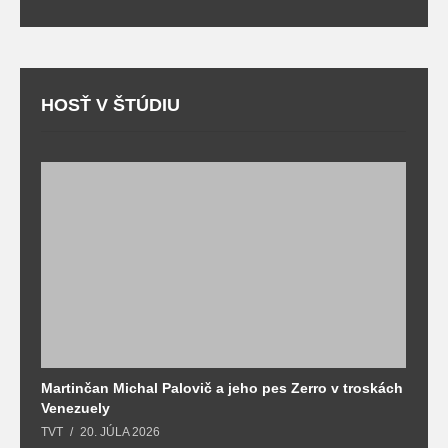
HOSŤ V ŠTÚDIU
Martinčan Michal Palovič a jeho pes Zerro v troskách
N
Venezuely
c
TVT
20. JÚLA 2026
re