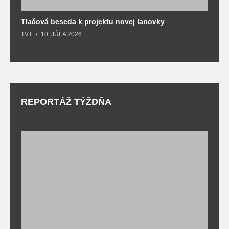
Tlačová beseda k projektu novej lanovky
O
TVT
10. JÚLA 2026
T
REPORTÁŽ TÝŽDŇA