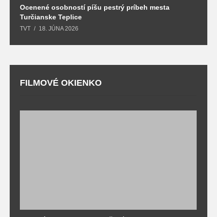
Ocenené osobností píšu pestrý príbeh mesta
B
Turčianske Teplice
n
TVT
18. JÚNA 2026
T
FILMOVÉ OKIENKO
F
T