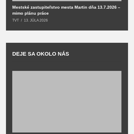
Mestské zastupiteľstvo mesta Martin dňa 13.7.2026 –
M
mimo plánu práce
T
TVT
13. JÚLA 2026
DEJE SA OKOLO NÁS