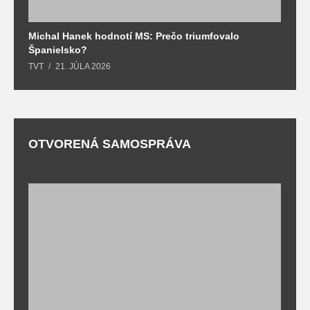
Michal Hanek hodnotí MS: Prečo triumfovalo
S
Španielsko?
t
TVT
21. JÚLA 2026
T
OTVORENÁ SAMOSPRÁVA