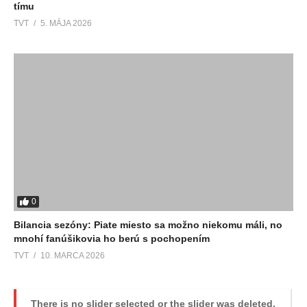
tímu
TVT
5. MÁJA 2026
0
Bilancia sezóny: Piate miesto sa možno niekomu máli, no
mnohí fanúšikovia ho berú s pochopením
TVT
10. MARCA 2026
There is no slider selected or the slider was deleted.