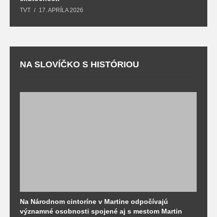
TVT
17. APRÍLA 2026
T
NA SLOVÍČKO S HISTÓRIOU
Na Národnom cintoríne v Martine odpočívajú
N
významné osobnosti spojené aj s mestom Martin
R