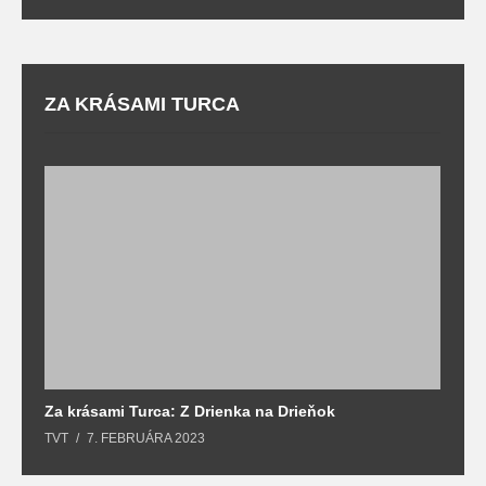
ZA KRÁSAMI TURCA
Za krásami Turca: Z Drienka na Drieňok
Z
TVT
7. FEBRUÁRA 2023
T