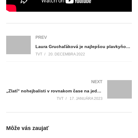
PREV
Laura Gruchaľáková je najlepšou plavkyňou Slovenska na 200 m a 100 m polohové preteky
TVT
20. DECEMBRA 2022
NEXT
„Zlatí“ nohejbalisti v rovnakom čase na jednom mieste
TVT
17. JANUÁRA 2023
Môže vás zaujať