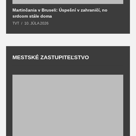
Martinčania v Bruseli: Úspešní v zahraničí, no
D
srdcom stále doma
m
TVT
10. JÚLA 2026
T
MESTSKÉ ZASTUPITEĽSTVO