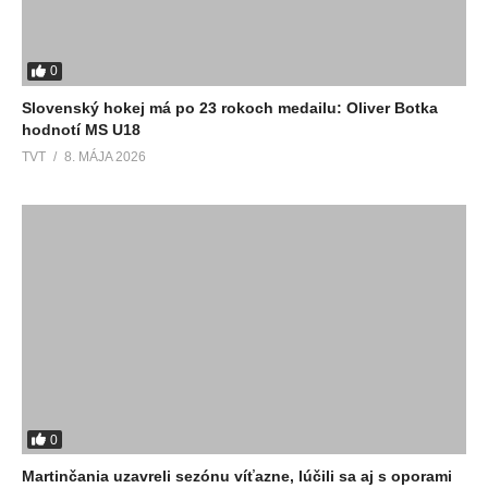
0
Slovenský hokej má po 23 rokoch medailu: Oliver Botka
hodnotí MS U18
TVT
8. MÁJA 2026
0
Martinčania uzavreli sezónu víťazne, lúčili sa aj s oporami