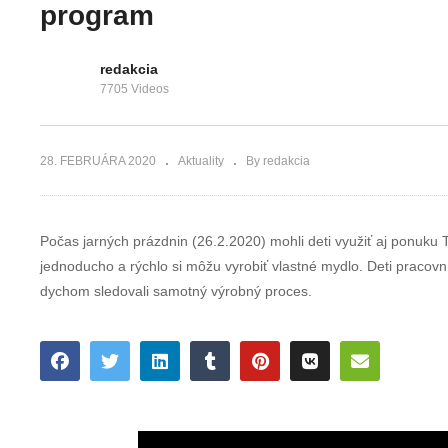
špacírovania
navrhnúť aj
program
ulicami mesta
občania
redakcia
7705 Videos
28. FEBRUÁRA 2020
Aktuality
By redakcia
Počas jarných prázdnin (26.2.2020) mohli deti využiť aj ponuku Tu
jednoducho a rýchlo si môžu vyrobiť vlastné mydlo. Deti pracov
dychom sledovali samotný výrobný proces.