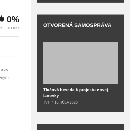
mohli pribudnúť
deti pripravený
p
aj v MČ Podháj
tvorivý program
o
0%
OTVORENÁ SAMOSPRÁVA
ws
0 Likes
, ako
jeným
Tlačová beseda k projektu novej
O
lanovky
T
TVT
10. JÚLA 2026