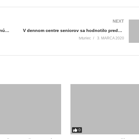
NEXT
Polopodzemné kontajnery by mohli pribudnúť aj v MČ Podháj
V dennom centre seniorov sa hodnotilo predchádzajúce obdobie
tvturiec
3. MARCA 2020
0