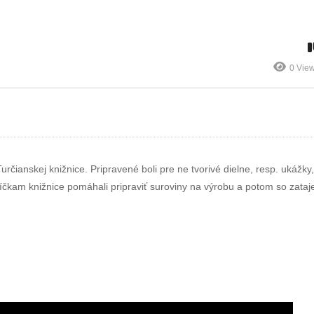
samostatného
rozložiteľného
Slovenska
odpadu
0 Vie
rčianskej knižnice. Pripravené boli pre ne tvorivé dielne, resp. ukážky
níčkam knižnice pomáhali pripraviť suroviny na výrobu a potom so zata