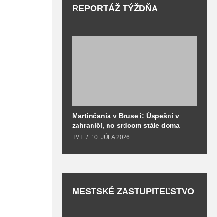
REPORTÁŽ TÝŽDŇA
Martinčania v Bruseli: Úspešní v
D
zahraničí, no srdcom stále doma
H
k
TVT
10. JÚLA 2026
T
MESTSKÉ ZASTUPITEĽSTVO