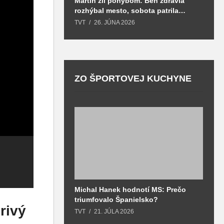
Martin žil pohybom: Beh zdravia
T
rozhýbal mesto, sobota patrila
S
zdraviu a prevencii
TVT
26. JÚNA 2026
T
ZO ŠPORTOVEJ KUCHYNE
Michal Hanek hodnotí MS: Prečo
S
V Turčianskej
V
triumfovalo Španielsko?
2
Polopodzemné
knižnici bol pre
s
rivý
o
TVT
21. JÚLA 2026
T
kontajnery by
prázdninujúce
h