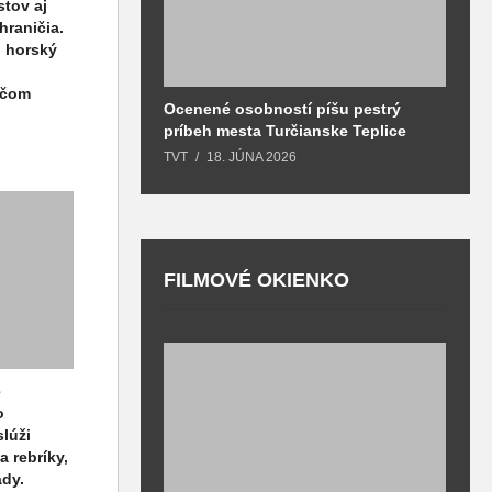
stov aj
hraničia.
, horský
ačom
Ocenené osobností píšu pestrý
B
príbeh mesta Turčianske Teplice
l
o
TVT
18. JÚNA 2026
T
FILMOVÉ OKIENKO
F
e
T
o
lúži
a rebríky,
ády.