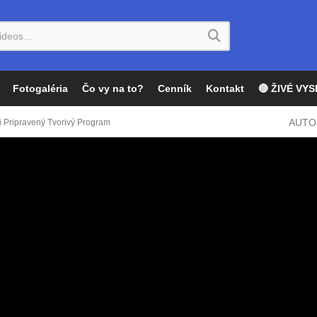
Fotogaléria
Čo vy na to?
Cenník
Kontakt
🔴 ŽIVÉ VYS
AUTO
i Pripravený Tvorivý Program