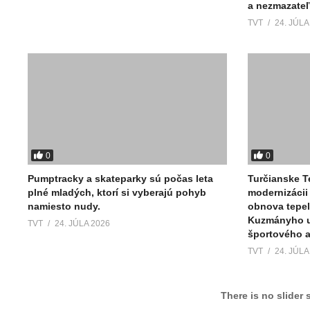
a nezmazate
TVT
24. JÚLA
0
0
Pumptracky a skateparky sú počas leta
Turčianske T
plné mladých, ktorí si vyberajú pohyb
modernizácii 
namiesto nudy.
obnova tepe
Kuzmányho ul
TVT
24. JÚLA 2026
športového ar
TVT
24. JÚLA
There is no slider 