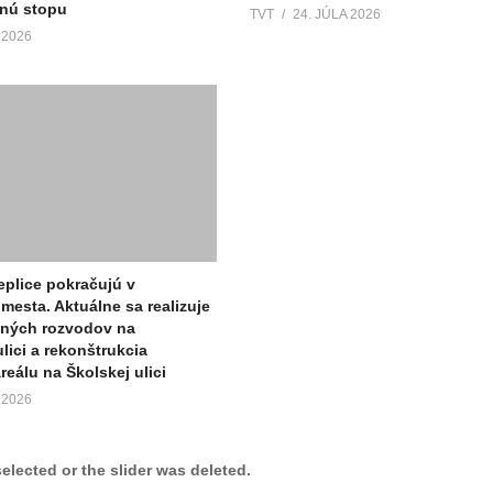
ľnú stopu
TVT
24. JÚLA 2026
 2026
eplice pokračujú v
mesta. Aktuálne sa realizuje
lných rozvodov na
ici a rekonštrukcia
eálu na Školskej ulici
 2026
selected or the slider was deleted.