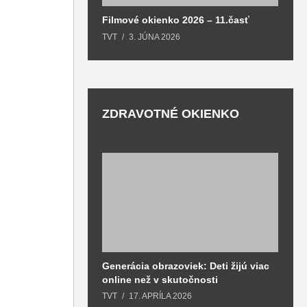
Filmové okienko 2026 – 11.časť
TVT
3. JÚNA 2026
ZDRAVOTNÉ OKIENKO
Generácia obrazoviek: Deti žijú viac
D
online než v skutočnosti
z
h
TVT
17. APRÍLA 2026
T