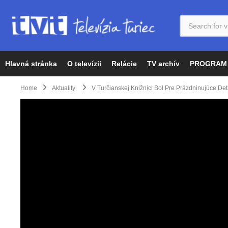
Hlavná stránka
O televízii
Relácie
TV archív
PROGRAM
Home
Aktuality
V Turčianskej Knižnici Bol Pre Prázdninujúce Det