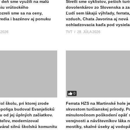
ý deň sme využili na malú
Stretli sme cyklistov, peších turi
ciu vrútockého
dovolenkárov zo Slovenska a za
ozreli sme sa na ceny,
Ľudí sem lákajú výhľady, ferrata
tredia i bazénov aj ponuku
vzduch, Chata Javorina aj nová
ochladzovacia kaďa pod vysiel
 2026
TVT
28. JÚLA 2026
0
ol školu, pri ktorej zrode
Ferrata HZS na Martinské hole j
Sopoliga budoval Evanjelickú
skvostom turčianskej prírody. P
u od jej úplných začiatkov.
minuloročnom poškodení opäť s
teľov, modernizoval
verejnosti a návštevníkov láka n
tváral silnú školskú komunitu
mostíky, skalné úseky aj vodop