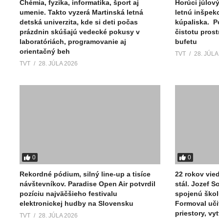
Chémia, fyzika, informatika, šport aj
Horúci júlov
umenie. Takto vyzerá Martinská letná
letnú inšpek
detská univerzita, kde si deti počas
kúpaliska. P
prázdnin skúšajú vedecké pokusy v
čistotu pros
laboratóriách, programovanie aj
bufetu
orientačný beh
TVT
28. JÚLA
TVT
28. JÚLA 2026
0
0
Rekordné pódium, silný line-up a tisíce
22 rokov vied
návštevníkov. Paradise Open Air potvrdil
stál. Jozef 
pozíciu najväčšieho festivalu
spojenú škol
elektronickej hudby na Slovensku
Formoval uči
priestory, vy
TVT
28. JÚLA 2026