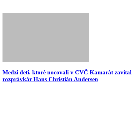
Medzi deti, ktoré nocovali v CVČ Kamarát zavítal
rozprávkár Hans Christián Andersen