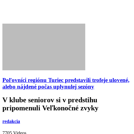
Poľovníci regiónu Turiec predstavili trofeje ulovené,
alebo nájdené počas uplynulej sezóny
V klube seniorov si v predstihu
pripomenuli Veľkonočné zvyky
redakcia
7705 Videos