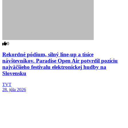
0
Rekordné pódium, silný line-up a tisíce
návštevníkov. Paradise Open Air potvrdil pozíciu
najväčšieho festivalu elektronickej hudby na
Slovensku
TVT
28. júla 2026