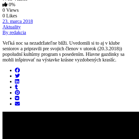
0%
0 Views
0 Likes
23. marca 2018
Aktuality
By redakcia
Veľká noc sa nezadržateľne blíži. Uvedomili si to aj v klube
seniorov a pripravili pre svojich členov v utorok (20.3.2018))
popoludní kultúrny program s posedením. Hlavne gazdinky sa
mohli inšpirovať na výstavke krásne vyzdobených kraslíc.