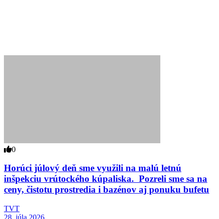
0
Horúci júlový deň sme využili na malú letnú
inšpekciu vrútockého kúpaliska. Pozreli sme sa na
ceny, čistotu prostredia i bazénov aj ponuku bufetu
TVT
28. júla 2026