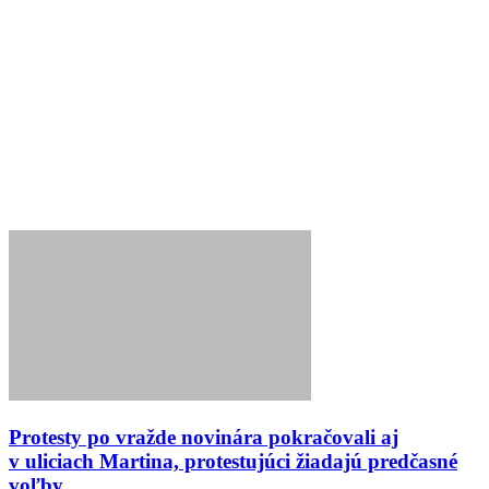
Protesty po vražde novinára pokračovali aj
v uliciach Martina, protestujúci žiadajú predčasné
voľby