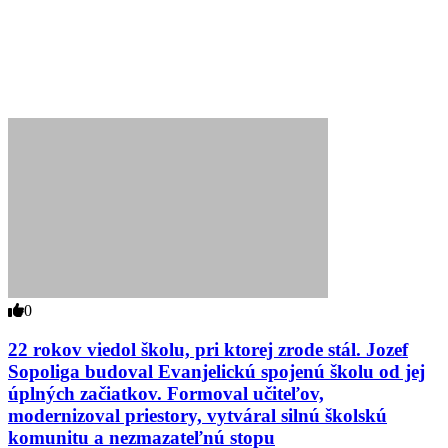
0
22 rokov viedol školu, pri ktorej zrode stál. Jozef
Sopoliga budoval Evanjelickú spojenú školu od jej
úplných začiatkov. Formoval učiteľov,
modernizoval priestory, vytváral silnú školskú
komunitu a nezmazateľnú stopu