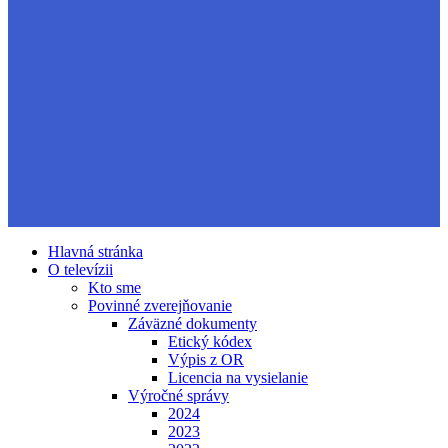
Hlavná stránka
O televízii
Kto sme
Povinné zverejňovanie
Záväzné dokumenty
Etický kódex
Výpis z OR
Licencia na vysielanie
Výročné správy
2024
2023