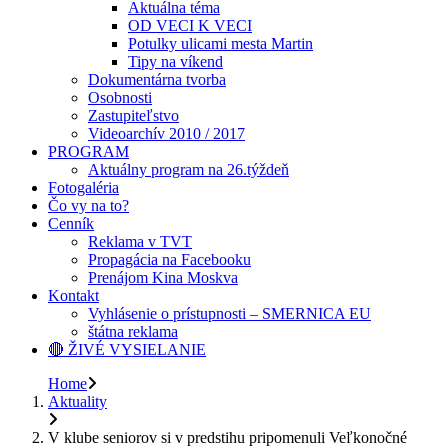
Aktuálna téma
OD VECI K VECI
Potulky ulicami mesta Martin
Tipy na víkend
Dokumentárna tvorba
Osobnosti
Zastupiteľstvo
Videoarchív 2010 / 2017
PROGRAM
Aktuálny program na 26.týždeň
Fotogaléria
Čo vy na to?
Cenník
Reklama v TVT
Propagácia na Facebooku
Prenájom Kina Moskva
Kontakt
Vyhlásenie o prístupnosti – SMERNICA EU
štátna reklama
🔴 ŽIVÉ VYSIELANIE
Home
Aktuality
V klube seniorov si v predstihu pripomenuli Veľkonočné