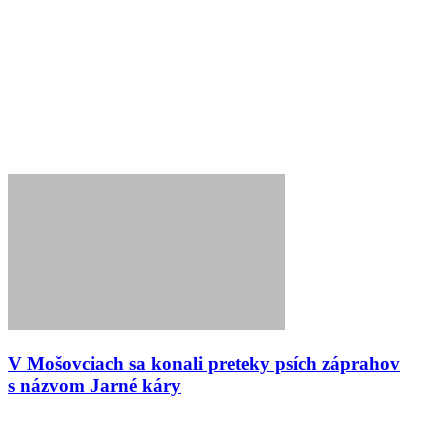
V Mošovciach sa konali preteky psích záprahov
s názvom Jarné káry