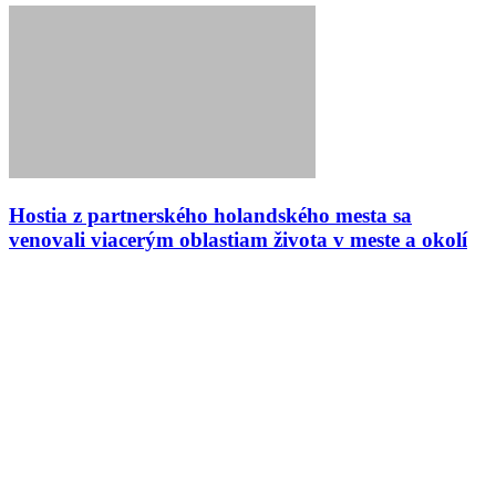
Hostia z partnerského holandského mesta sa
venovali viacerým oblastiam života v meste a okolí