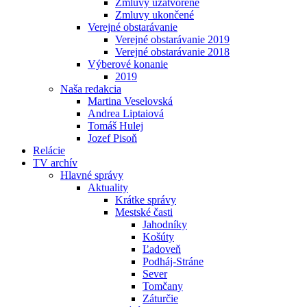
Zmluvy uzatvorené
Zmluvy ukončené
Verejné obstarávanie
Verejné obstarávanie 2019
Verejné obstarávanie 2018
Výberové konanie
2019
Naša redakcia
Martina Veselovská
Andrea Liptaiová
Tomáš Hulej
Jozef Pisoň
Relácie
TV archív
Hlavné správy
Aktuality
Krátke správy
Mestské časti
Jahodníky
Košúty
Ľadoveň
Podháj-Stráne
Sever
Tomčany
Záturčie