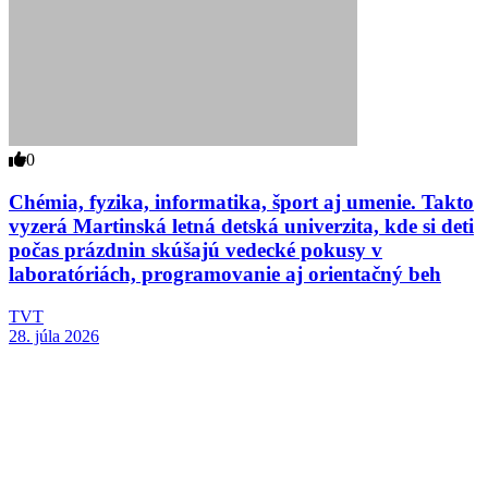
0
Chémia, fyzika, informatika, šport aj umenie. Takto
vyzerá Martinská letná detská univerzita, kde si deti
počas prázdnin skúšajú vedecké pokusy v
laboratóriách, programovanie aj orientačný beh
TVT
28. júla 2026