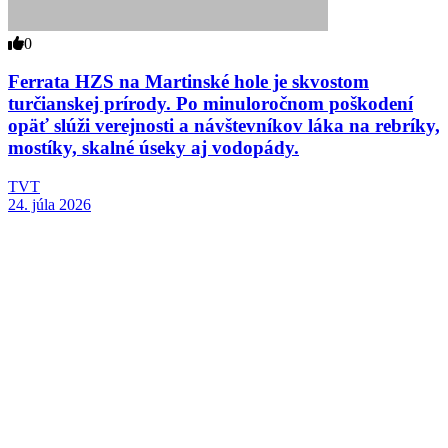
0
Ferrata HZS na Martinské hole je skvostom
turčianskej prírody. Po minuloročnom poškodení
opäť slúži verejnosti a návštevníkov láka na rebríky,
mostíky, skalné úseky aj vodopády.
TVT
24. júla 2026