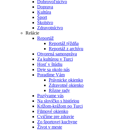
Dobrovoľníctvo
Doprava
Kultúra
Šport
Školstvo
Zdravotníctvo
Relácie
Reportáž
Reportáž týždňa
Reportáž z archívu
Otvorená samospráva
Za kultúrou v Turci
Hosť v štúdiu
Deje sa okolo nás
Poradíme Vám
Právnicke okienko
Zdravotné okienko
Rôzne rady
Pozývame vás
Na slovíčko s históriou
Krížom-krážom po Turci
Filmové okienko
Cvičíme pre zdravie
Zo športovej kuchyne
Život v meste