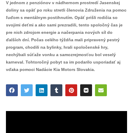
V jednom z penziónov v nádhernom prostredí Jasenskej
doliny sa opäť po roku stretli členovia Združenia na pomoc
ľuďom s mentálnym postihnutím. Opäť prišli rodičia so
svojimi deťmi a ako sami prezradili, tento spoločný čas je
pre nich zdrojom energie a načerpania nových síl do
ďalších dní. Počas celého týždňa mali pripravený pestrý
program, chodili na bylinky, hrali spoločenské hry,
nechýbali súťaže vonku a samozrejmosťou bol veselý
karneval. Tohtoročný pobyt sa im podarilo usporiadať aj
vďaka pomoci Nadácie Kia Motors Slovakia.