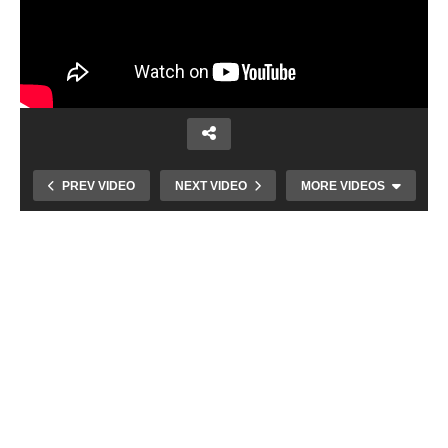
PREV VIDEO
NEXT VIDEO
MORE VIDEOS
Vrútocké kúpalisko počas aktuálnych
horúčav láka množstvo návštevníkov aj z
Martina