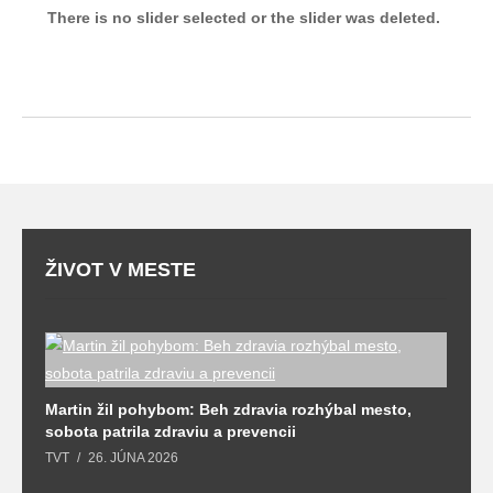
There is no slider selected or the slider was deleted.
ŽIVOT V MESTE
T
Martin žil pohybom: Beh zdravia rozhýbal mesto,
T
sobota patrila zdraviu a prevencii
TVT
26. JÚNA 2026