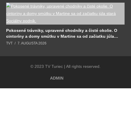
Pokosené trávniky, upravené chodníky a čisté okolie. O
cintoríny a domy smútku v Martine sa od začiatku júla
stará Sociálny podnik.
TVT
7. AUGUSTA 2026
© 2023 TV Turiec | All rights reserved.
ADMIN