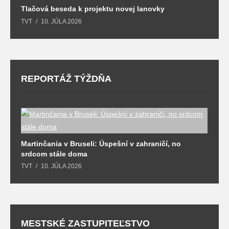
Tlačová beseda k projektu novej lanovky
O
y
TVT
10. JÚLA 2026
T
REPORTÁŽ TÝŽDŇA
Martinčania v Bruseli: Úspešní v zahraničí, no
D
srdcom stále doma
m
TVT
10. JÚLA 2026
T
MESTSKÉ ZASTUPITEĽSTVO