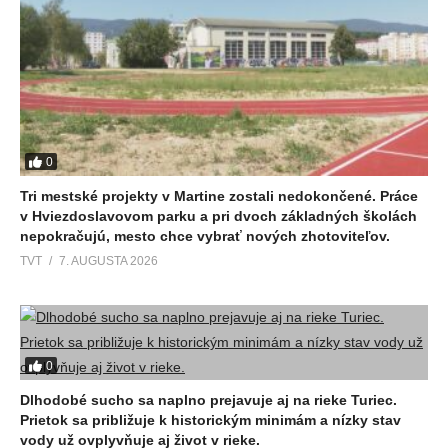
0
Tri mestské projekty v Martine zostali nedokončené. Práce
v Hviezdoslavovom parku a pri dvoch základných školách
nepokračujú, mesto chce vybrať nových zhotoviteľov.
TVT
7. AUGUSTA 2026
0
Dlhodobé sucho sa naplno prejavuje aj na rieke Turiec.
Prietok sa približuje k historickým minimám a nízky stav
vody už ovplyvňuje aj život v rieke.