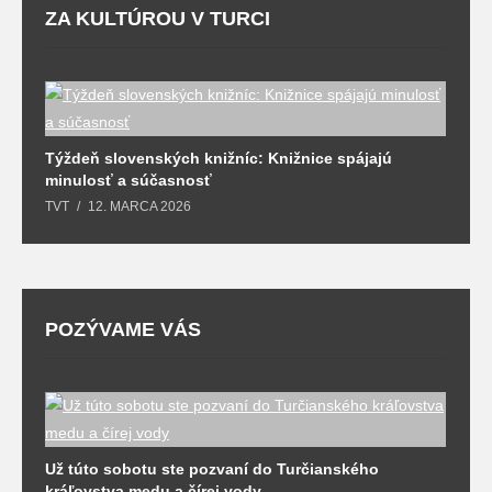
ZA KULTÚROU V TURCI
Týždeň slovenských knižníc: Knižnice spájajú
J
minulosť a súčasnosť
k
TVT
12. MARCA 2026
T
POZÝVAME VÁS
Už túto sobotu ste pozvaní do Turčianského
M
kráľovstva medu a čírej vody
o