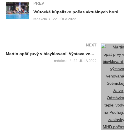
PREV
Vrútocké kúpalisko počas aktuálnych horúčav láka množstvo návštevníkov aj z Martina
redakcia
22. JÚLA 2022
NEXT
Martin opäť prvý v bicyklovaní, Výstava venovaná Scénickej žatve, Odstávka teplej vody na Podháji, Zastávky MHD počas opravy cesty I/65
redakcia
22. JÚLA 2022