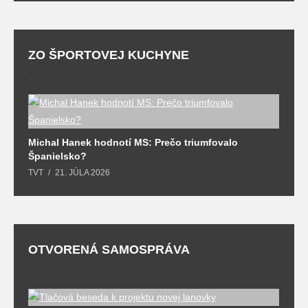
ZO ŠPORTOVEJ KUCHYNE
l
Michal Hanek hodnotí MS: Prečo triumfovalo
S
Španielsko?
t
TVT
21. JÚLA 2026
T
OTVORENÁ SAMOSPRÁVA