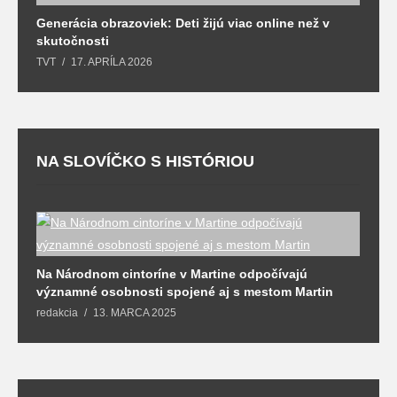
Generácia obrazoviek: Deti žijú viac online než v
D
skutočnosti
s
TVT
17. APRÍLA 2026
T
NA SLOVÍČKO S HISTÓRIOU
Na Národnom cintoríne v Martine odpočívajú
N
významné osobnosti spojené aj s mestom Martin
R
redakcia
13. MARCA 2025
T