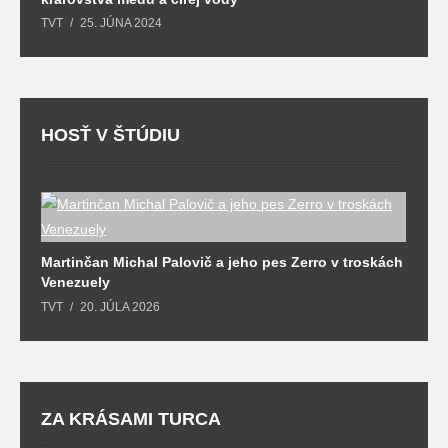
TVT
25. JÚNA 2024
T
HOSŤ V ŠTÚDIU
Martinčan Michal Palovič a jeho pes Zerro v troskách
N
Venezuely
c
TVT
20. JÚLA 2026
re
ZA KRÁSAMI TURCA