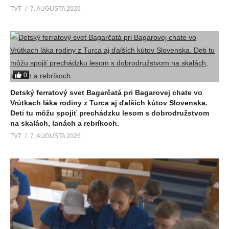
TVT
7. AUGUSTA 2026
0
Detský ferratový svet Bagarčatá pri Bagarovej chate vo
Vrútkach láka rodiny z Turca aj ďalších kútov Slovenska.
Deti tu môžu spojiť prechádzku lesom s dobrodružstvom
na skalách, lanách a rebríkoch.
TVT
7. AUGUSTA 2026