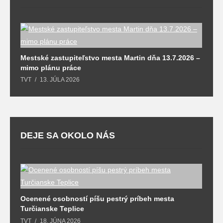
M
Mestské zastupiteľstvo mesta Martin dňa 13.7.2026 –
T
mimo plánu práce
TVT
13. JÚLA 2026
DEJE SA OKOLO NÁS
Ocenené osobností píšu pestrý príbeh mesta
B
Turčianske Teplice
n
TVT
18. JÚNA 2026
T