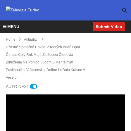
MENU
Submit Video
Home
Aktuality
Úžasné Spoločné Chvíle, Z Ktorých Budú Opäť
Čerpať Celý Rok Majú Za Sebou Členovia
Združenia Na Pomoc Ľuďom S Mentálnym
Postihnutím. V Jasenskej Doline Im Bolo Krásne A
Veselo
AUTO NEXT