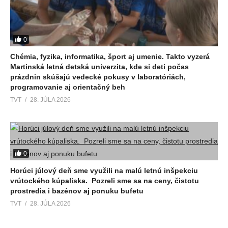
0
Chémia, fyzika, informatika, šport aj umenie. Takto vyzerá
Martinská letná detská univerzita, kde si deti počas
prázdnin skúšajú vedecké pokusy v laboratóriách,
programovanie aj orientačný beh
TVT
28. JÚLA 2026
0
Horúci júlový deň sme využili na malú letnú inšpekciu
vrútockého kúpaliska. Pozreli sme sa na ceny, čistotu
prostredia i bazénov aj ponuku bufetu
TVT
28. JÚLA 2026