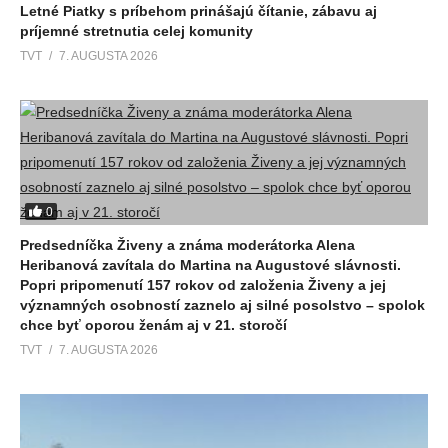
Letné Piatky s príbehom prinášajú čítanie, zábavu aj
príjemné stretnutia celej komunity
TVT
7. AUGUSTA 2026
0
Predsedníčka Živeny a známa moderátorka Alena
Heribanová zavítala do Martina na Augustové slávnosti.
Popri pripomenutí 157 rokov od založenia Živeny a jej
významných osobností zaznelo aj silné posolstvo – spolok
chce byť oporou ženám aj v 21. storočí
TVT
7. AUGUSTA 2026