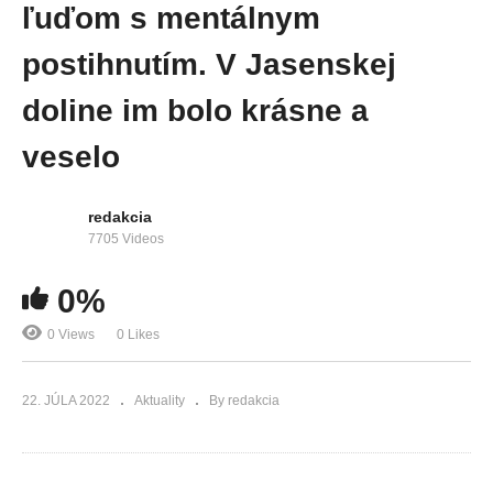
ľuďom s mentálnym
postihnutím. V Jasenskej
doline im bolo krásne a
veselo
redakcia
7705 Videos
0%
0 Views
0 Likes
22. JÚLA 2022
Aktuality
By redakcia