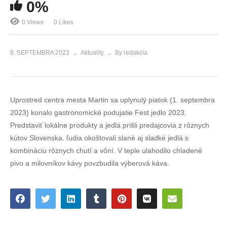
0%
0 Views
0 Likes
8. SEPTEMBRA 2023
Aktuality
By redakcia
Uprostred centra mesta Martin sa uplynulý piatok (1. septembra
2023) konalo gastronomické podujatie Fest jedlo 2023.
Predstaviť lokálne produkty a jedlá prišli predajcovia z rôznych
kútov Slovenska. ľudia okoštovali slané aj sladké jedlá s
kombináciu rôznych chutí a vôní. V teple ulahodilo chladené
pivo a milovníkov kávy povzbudila výberová káva.