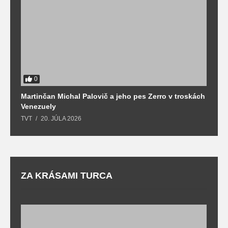
0
Martinčan Michal Palovič a jeho pes Zerro v troskách
N
Venezuely
c
TVT
20. JÚLA 2026
re
ZA KRÁSAMI TURCA