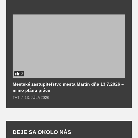
0
Mestské zastupiteľstvo mesta Martin dňa 13.7.2026 –
M
mimo plánu práce
T
TVT
13. JÚLA 2026
DEJE SA OKOLO NÁS