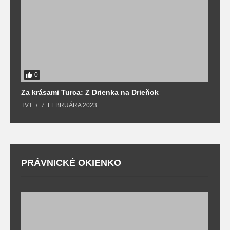
0
Za krásami Turca: Z Drienka na Drieňok
Z
TVT
7. FEBRUÁRA 2023
T
PRÁVNICKÉ OKIENKO