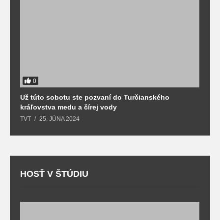
0
Už túto sobotu ste pozvaní do Turčianského
M
kráľovstva medu a čírej vody
o
TVT
25. JÚNA 2024
T
HOSŤ V ŠTÚDIU