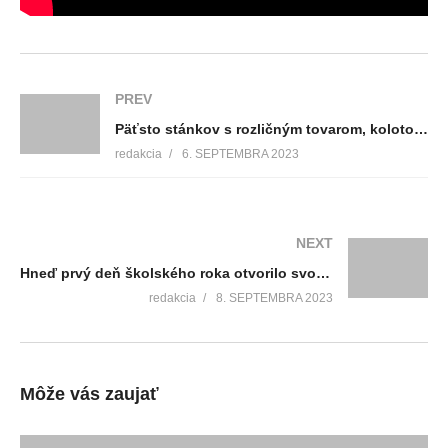
PREV
Päťsto stánkov s rozličným tovarom, kolotoče a stovky ľudí prúdili ulicami Kláštora pod Znievom, kde sa konal tradičný Kláštorský jarmok
redakcia
6. SEPTEMBRA 2023
NEXT
Hneď prvý deň školského roka otvorilo svoje dvere dokorán aj CVČ Kamarát. Terajší, ale aj noví kamaráti mali pripravený pestrý program
redakcia
8. SEPTEMBRA 2023
Môže vás zaujať