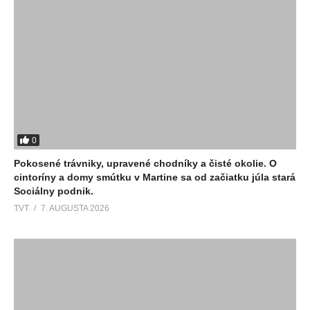
0
Pokosené trávniky, upravené chodníky a čisté okolie. O
cintoríny a domy smútku v Martine sa od začiatku júla stará
Sociálny podnik.
TVT
7. AUGUSTA 2026