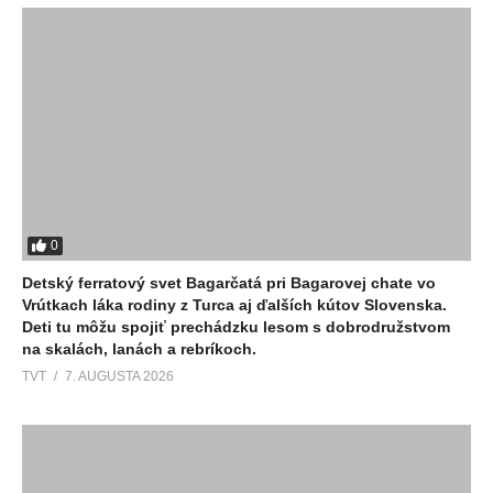
0
Detský ferratový svet Bagarčatá pri Bagarovej chate vo
Vrútkach láka rodiny z Turca aj ďalších kútov Slovenska.
Deti tu môžu spojiť prechádzku lesom s dobrodružstvom
na skalách, lanách a rebríkoch.
TVT
7. AUGUSTA 2026