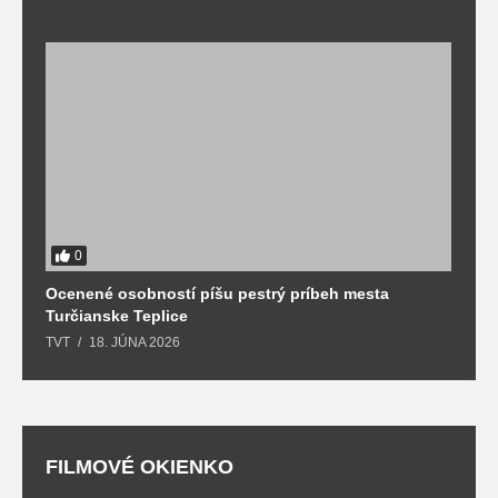
0
Ocenené osobností píšu pestrý príbeh mesta
B
Turčianske Teplice
n
TVT
18. JÚNA 2026
T
FILMOVÉ OKIENKO