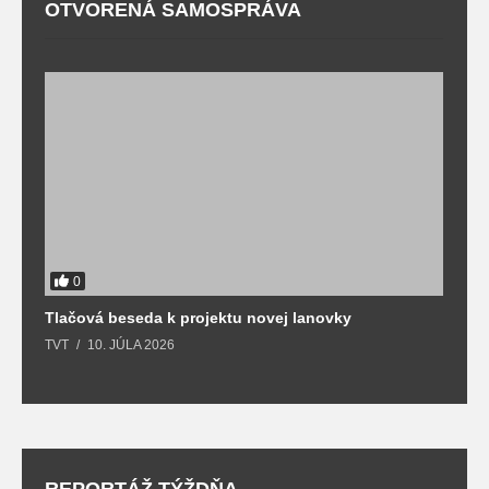
OTVORENÁ SAMOSPRÁVA
0
Tlačová beseda k projektu novej lanovky
O
TVT
10. JÚLA 2026
T
REPORTÁŽ TÝŽDŇA