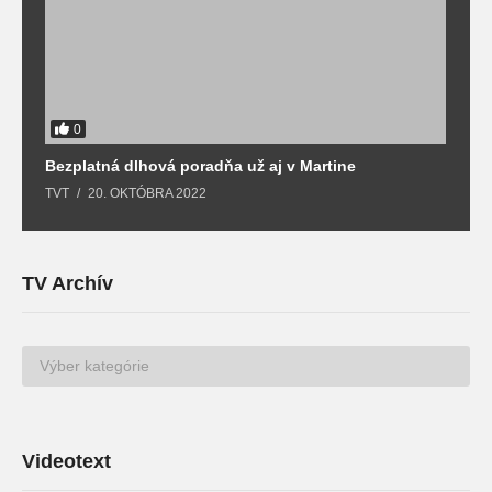
0
Bezplatná dlhová poradňa už aj v Martine
Z
TVT
20. OKTÓBRA 2022
T
TV Archív
TV
Archív
Videotext