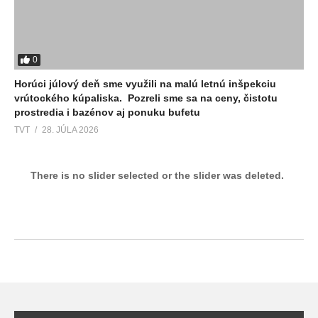
0
Horúci júlový deň sme využili na malú letnú inšpekciu
vrútockého kúpaliska. Pozreli sme sa na ceny, čistotu
prostredia i bazénov aj ponuku bufetu
TVT
28. JÚLA 2026
There is no slider selected or the slider was deleted.