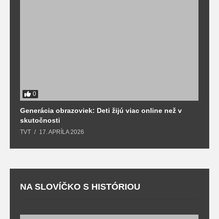
0
Generácia obrazoviek: Deti žijú viac online než v
D
skutočnosti
s
TVT
17. APRÍLA 2026
T
NA SLOVÍČKO S HISTÓRIOU