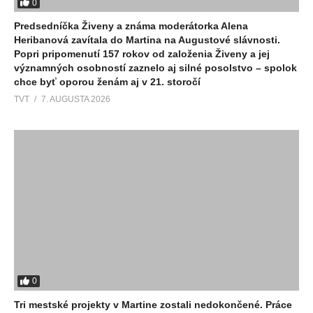
0
Predsedníčka Živeny a známa moderátorka Alena
Heribanová zavítala do Martina na Augustové slávnosti.
Popri pripomenutí 157 rokov od založenia Živeny a jej
významných osobností zaznelo aj silné posolstvo – spolok
chce byť oporou ženám aj v 21. storočí
TVT
7. AUGUSTA 2026
0
Tri mestské projekty v Martine zostali nedokončené. Práce