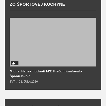
ZO ŠPORTOVEJ KUCHYNE
0
Michal Hanek hodnotí MS: Prečo triumfovalo
S
Španielsko?
t
TVT
21. JÚLA 2026
T