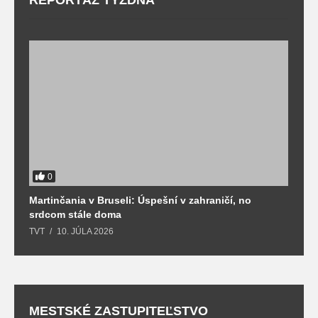
0
Martinčania v Bruseli: Úspešní v zahraničí, no
D
srdcom stále doma
m
TVT
10. JÚLA 2026
T
MESTSKÉ ZASTUPITEĽSTVO