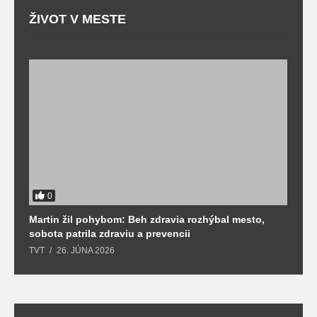
ŽIVOT V MESTE
0
Martin žil pohybom: Beh zdravia rozhýbal mesto,
T
sobota patrila zdraviu a prevencii
T
TVT
26. JÚNA 2026