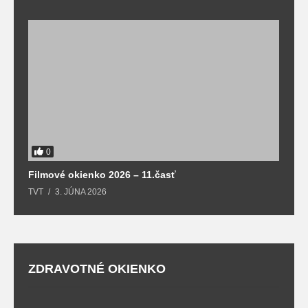
F
T
0
Filmové okienko 2026 – 11.časť
TVT
3. JÚNA 2026
ZDRAVOTNÉ OKIENKO