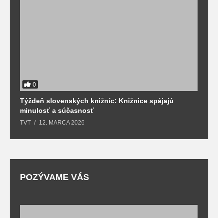
0
Týždeň slovenských knižníc: Knižnice spájajú
J
minulosť a súčasnosť
k
TVT
12. MARCA 2026
T
POZÝVAME VÁS