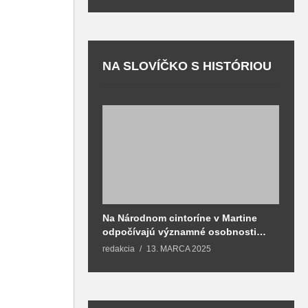
NA SLOVÍČKO S HISTÓRIOU
Na Národnom cintoríne v Martine
N
odpočívajú významné osobnosti
F
spojené aj s mestom Martin
redakcia
13. MARCA 2025
T