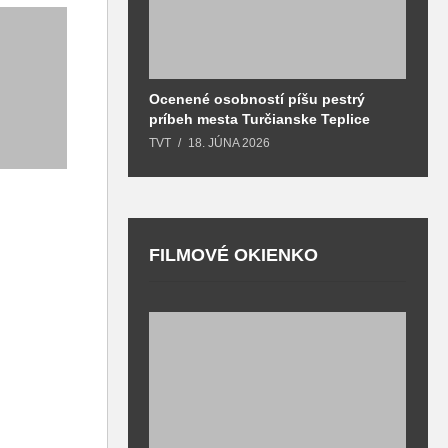
Ocenené osobností píšu pestrý
B
príbeh mesta Turčianske Teplice
l
o
TVT
18. JÚNA 2026
T
FILMOVÉ OKIENKO
F
T