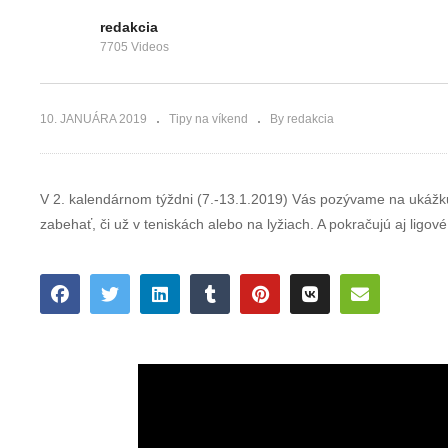
Tipy na víkend –
Tipy na víkend 
47. týždeň
48. týždeň
redakcia
7705 Videos
10. JANUÁRA 2019
Tipy na víkend
By redakcia
V 2. kalendárnom týždni (7.-13.1.2019) Vás pozývame na ukážku p
zabehať, či už v teniskách alebo na lyžiach. A pokračujú aj ligov