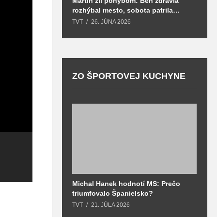
Martin žil pohybom: Beh zdravia
T
rozhýbal mesto, sobota patrila
S
zdraviu a prevencii
TVT
26. JÚNA 2026
T
ZO ŠPORTOVEJ KUCHYNE
Michal Hanek hodnotí MS: Prečo
S
triumfovalo Španielsko?
2
o
TVT
21. JÚLA 2026
T