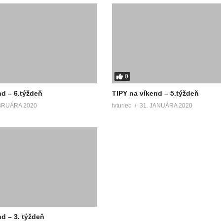
0
nd – 6.týždeň
TIPY na víkend – 5.týždeň
BRUÁRA 2020
tvturiec
31. JANUÁRA 2020
d – 3. týždeň