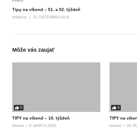
PREV
Tipy na víkend – 51. a 52. týždeň
redakcia
20. DECEMBRA 2018
Môže vás zaujať
0
0
TIPY na víkend – 10. týždeň
TIPY na víken
tvturiec
5. MARCA 2020
tvturiec
26. F