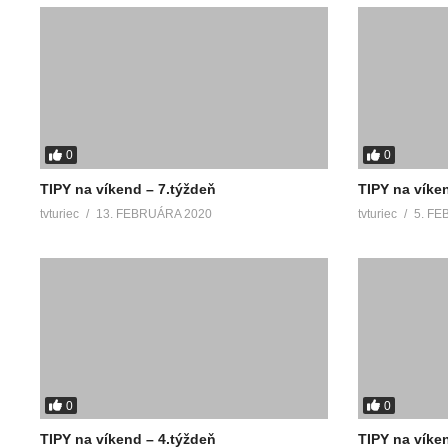
0
0
TIPY na víkend – 7.týždeň
TIPY na víke
tvturiec
13. FEBRUÁRA 2020
tvturiec
5. FE
0
0
TIPY na víkend – 4.týždeň
TIPY na víken