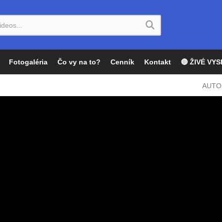
Fotogaléria
Čo vy na to?
Cenník
Kontakt
🔴 ŽIVÉ VYS
AUTO