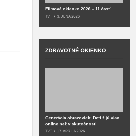
Filmové okienko 2026 – 11.časť
TVT
3. JÚNA 2026
ZDRAVOTNÉ OKIENKO
Generácia obrazoviek: Deti žijú viac
D
online než v skutočnosti
z
h
TVT
17. APRÍLA 2026
T