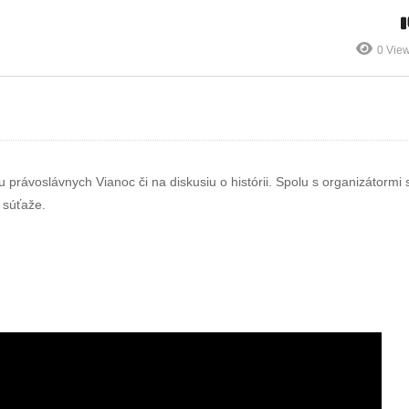
–
Tipy na víkend –
Tipy na víkend –
49. týždeň
50.týždeň
0 Vie
rávoslávnych Vianoc či na diskusiu o histórii. Spolu s organizátormi 
é súťaže.