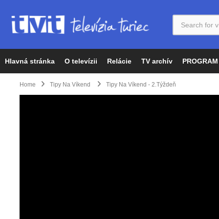
Hlavná stránka
O televízii
Relácie
TV archív
PROGRAM
Home
Tipy Na Víkend
Tipy Na Víkend - 2.týždeň