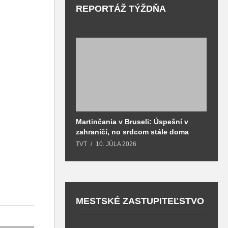
REPORTÁŽ TÝŽDŇA
Martinčania v Bruseli: Úspešní v
D
zahraničí, no srdcom stále doma
H
k
TVT
10. JÚLA 2026
T
MESTSKÉ ZASTUPITEĽSTVO