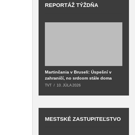
REPORTÁŽ TÝŽDŇA
Martinčania v Bruseli: Úspešní v
D
zahraničí, no srdcom stále doma
H
k
TVT
10. JÚLA 2026
T
MESTSKÉ ZASTUPITEĽSTVO