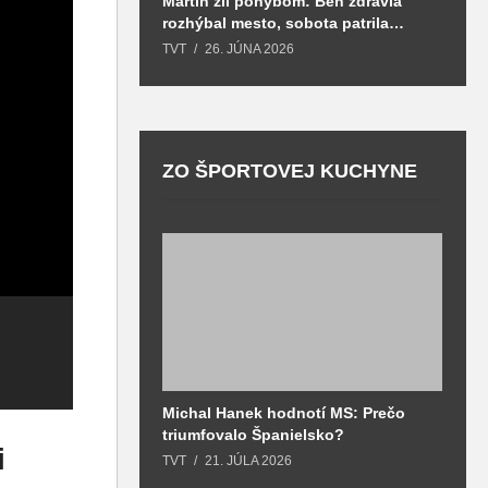
Martin žil pohybom: Beh zdravia
T
rozhýbal mesto, sobota patrila
S
zdraviu a prevencii
TVT
26. JÚNA 2026
T
ZO ŠPORTOVEJ KUCHYNE
Výhercovia
Študenti SOŠ
Š
Michal Hanek hodnotí MS: Prečo
S
záchranárskej
dopravnej si
K
triumfovalo Španielsko?
2
súťaže z
vrámci projektu
S
i
o
TVT
21. JÚLA 2026
T
mládežníckeho
Erazmus +
n