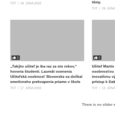
témy.
TVT
29. JÚNA 2026
TVT
29. JÚNA
0
0
„Takýto učiteľ je iba raz za sto rokov,“
Učiteľ Martin
hovoria študenti. Laureát ocenenia
osobnosťou 
Učiteľská osobnosť Slovenska sa dočkal
inovatívnu v
emotívneho prekvapenia priamo v škole
prístup k ži
TVT
17. JÚNA 2026
TVT
12. JÚNA
There is no slider 