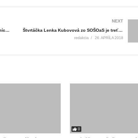
NEXT
Výhercovia záchranárskej súťaže z mládežníckeho časopisu Fľak sú už známi
Štvrtáčka Lenka Kubovová zo SOŠOaS je treťou najlepšou juniorskou barmankou
redakcia
26. APRÍLA 2018
0