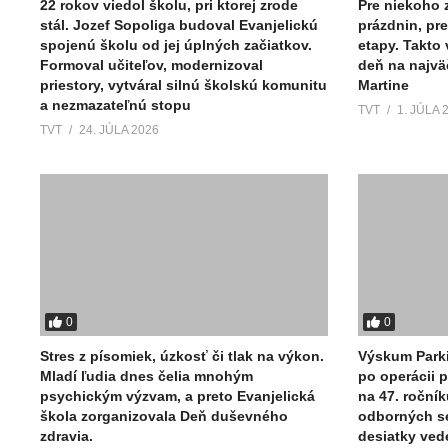
22 rokov viedol školu, pri ktorej zrode
Pre niekoho 
stál. Jozef Sopoliga budoval Evanjelickú
prázdnin, pre
spojenú školu od jej úplných začiatkov.
etapy. Takto
Formoval učiteľov, modernizoval
deň na najvä
priestory, vytváral silnú školskú komunitu
Martine
a nezmazateľnú stopu
TVT
1. JÚLA 
TVT
24. JÚLA 2026
0
0
Stres z písomiek, úzkosť či tlak na výkon.
Výskum Parki
Mladí ľudia dnes čelia mnohým
po operácii p
psychickým výzvam, a preto Evanjelická
na 47. ročník
škola zorganizovala Deň duševného
odborných se
zdravia.
desiatky ved