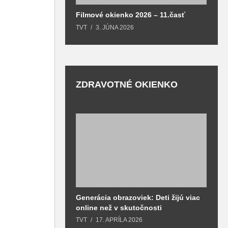
Filmové okienko 2026 – 11.časť
TVT
3. JÚNA 2026
ZDRAVOTNÉ OKIENKO
Generácia obrazoviek: Deti žijú viac
D
online než v skutočnosti
z
h
TVT
17. APRÍLA 2026
T