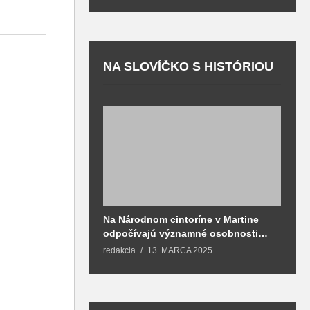
NA SLOVÍČKO S HISTÓRIOU
Na Národnom cintoríne v Martine
N
odpočívajú významné osobnosti
F
spojené aj s mestom Martin
redakcia
13. MARCA 2025
T