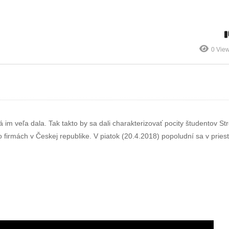
li
Ul.P.Mudroňa
študentom
vyčistili Malú horu
dopravnej školy
0 Vie
 im veľa dala. Tak takto by sa dali charakterizovať pocity študentov St
vo firmách v Českej republike. V piatok (20.4.2018) popoludní sa v pries