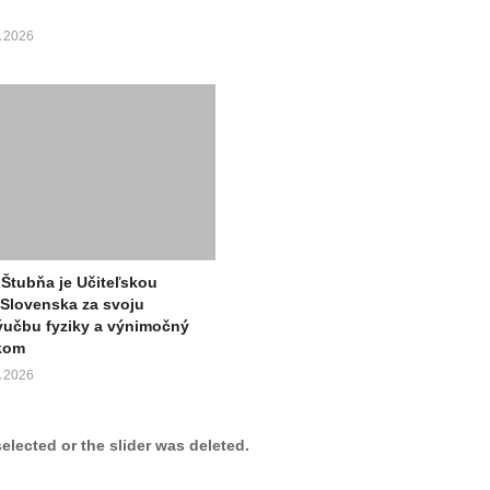
 2026
 Štubňa je Učiteľskou
Slovenska za svoju
ýučbu fyziky a výnimočný
akom
 2026
selected or the slider was deleted.