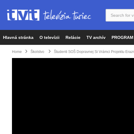
Hlavná stránka
O televízii
Relácie
TV archív
PROGRAM
Home
Školstvo
Študenti SOŠ Dopravnej Si Vrámci Projektu Eraz