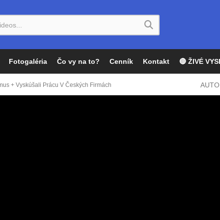
Fotogaléria
Čo vy na to?
Cenník
Kontakt
🔴 ŽIVÉ VYS
AUTO
mus + Vyskúšali Prácu V Českých Firmách