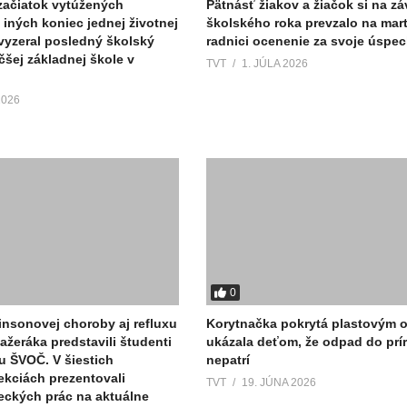
začiatok vytúžených
Pätnásť žiakov a žiačok si na zá
 iných koniec jednej životnej
školského roka prevzalo na mart
 vyzeral posledný školský
radnici ocenenie za svoje úspec
čšej základnej škole v
TVT
1. JÚLA 2026
2026
0
nsonovej choroby aj refluxu
Korytnačka pokrytá plastovým
ažeráka predstavili študenti
ukázala deťom, že odpad do prí
u ŠVOČ. V šiestich
nepatrí
kciách prezentovali
TVT
19. JÚNA 2026
eckých prác na aktuálne