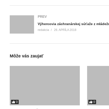
PREV
redakcia
26. APRÍLA 2018
Môže vás zaujať
0
0