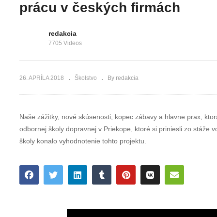
mladších
zápisoch ukáza
prácu v českých firmách
spolužiakov
čo už vedia
redakcia
7705 Videos
26. APRÍLA 2018
Školstvo
By redakcia
Naše zážitky, nové skúsenosti, kopec zábavy a hlavne prax, ktorá
odbornej školy dopravnej v Priekope, ktoré si priniesli zo stáže 
školy konalo vyhodnotenie tohto projektu.