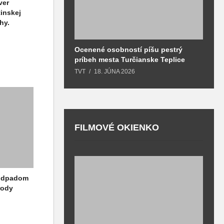
ver
inskej
hy.
Ocenené osobností píšu pestrý
B
príbeh mesta Turčianske Teplice
l
o
TVT
18. JÚNA 2026
T
FILMOVÉ OKIENKO
F
 odpadom
T
rody