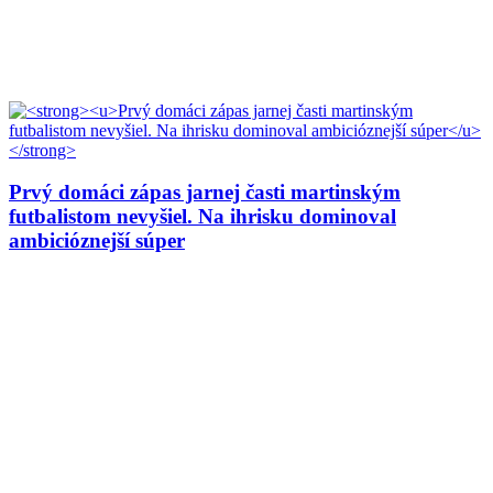
Prvý domáci zápas jarnej časti martinským
futbalistom nevyšiel. Na ihrisku dominoval
ambicióznejší súper