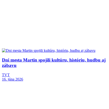
Dni mesta Martin spojili kultúru, históriu, hudbu aj
zábavu
TVT
16. júna 2026