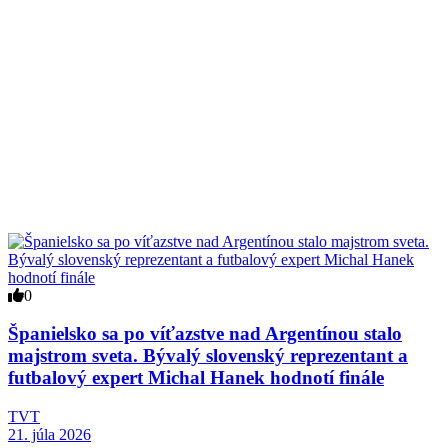
0
Španielsko sa po víťazstve nad Argentínou stalo
majstrom sveta. Bývalý slovenský reprezentant a
futbalový expert Michal Hanek hodnotí finále
TVT
21. júla 2026