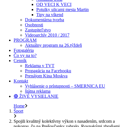
OD VECI K VECI
Potulky ulicami mesta Martin
Tipy na víkend
Dokumentárna tvorba
Osobnosti
Zastupiteľstvo
Videoarchív 2010 / 2017
PROGRAM
Aktuálny program na 26.týždeň
Fotogaléria
Čo vy na to?
Cenník
Reklama v TVT
Propagácia na Facebooku
Prenájom Kina Moskva
Kontakt
Vyhlásenie o prístupnosti – SMERNICA EU
štátna reklama
🔴 ŽIVÉ VYSIELANIE
Home
Šport
Spojili kvalitný kolektívny výkon s nasadením, srdcom a
pokorou, čo na Prešovčanky zabralo. Rovnakými zbraňami