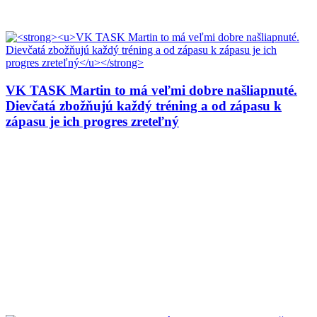
VK TASK Martin to má veľmi dobre našliapnuté.
Dievčatá zbožňujú každý tréning a od zápasu k
zápasu je ich progres zreteľný