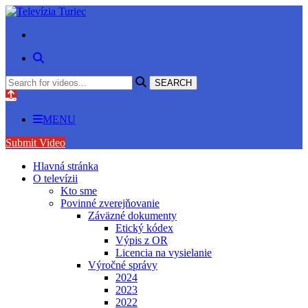
MENU
Submit Video
Hlavná stránka
O televízii
Kto sme
Povinné zverejňovanie
Záväzné dokumenty
Etický kódex
Výpis z OR
Licencia na vysielanie
Výročné správy
2024
2023
2022