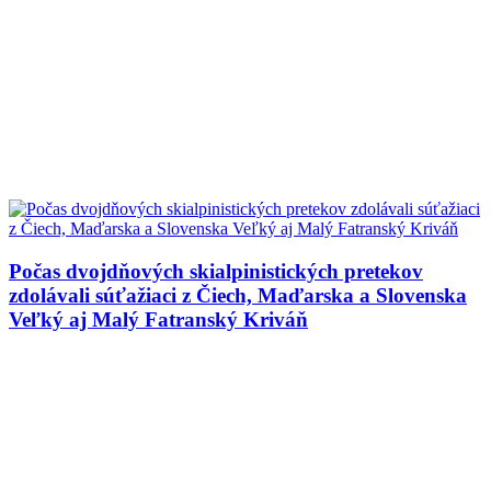
Počas dvojdňových skialpinistických pretekov
zdolávali súťažiaci z Čiech, Maďarska a Slovenska
Veľký aj Malý Fatranský Kriváň