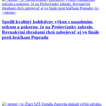
Spojili kvalitný kolektívny výkon s nasadením,
srdcom a pokorou, čo na Prešovčanky zabralo.
Rovnakými zbraňami chcú zabojovať aj vo finále
proti hráčkam Popradu