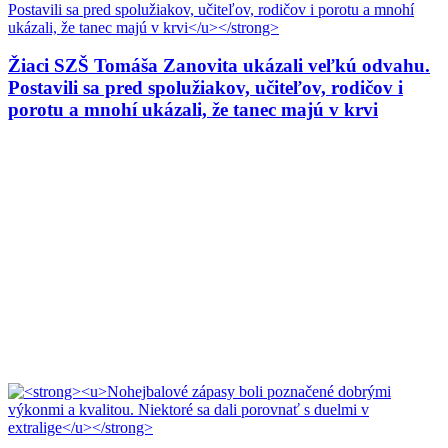
Žiaci SZŠ Tomáša Zanovita ukázali veľkú odvahu.
Postavili sa pred spolužiakov, učiteľov, rodičov i
porotu a mnohí ukázali, že tanec majú v krvi