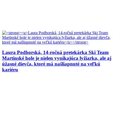
Laura Podhorská, 14-ročná pretekárka Ski Team
Martinské hole je nielen vynikajúca lyžiarka, ale aj
úžasné dievča, ktoré má našliapnuté na veľkú
kariéru