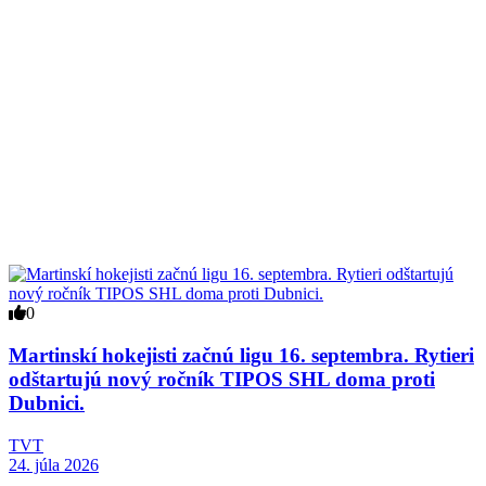
0
Martinskí hokejisti začnú ligu 16. septembra. Rytieri
odštartujú nový ročník TIPOS SHL doma proti
Dubnici.
TVT
24. júla 2026