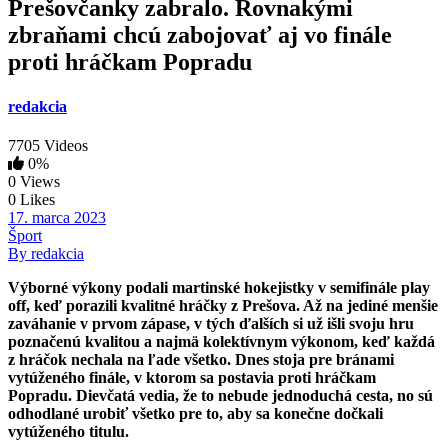
Prešovčanky zabralo. Rovnakými
zbraňami chcú zabojovať aj vo finále
proti hráčkam Popradu
redakcia
7705 Videos
0%
0 Views
0 Likes
17. marca 2023
Šport
By redakcia
Výborné výkony podali martinské hokejistky v semifinále play
off, keď porazili kvalitné hráčky z Prešova. Až na jediné menšie
zaváhanie v prvom zápase, v tých ďalších si už išli svoju hru
poznačenú kvalitou a najmä kolektívnym výkonom, keď každá
z hráčok nechala na ľade všetko. Dnes stoja pre bránami
vytúženého finále, v ktorom sa postavia proti hráčkam
Popradu. Dievčatá vedia, že to nebude jednoduchá cesta, no sú
odhodlané urobiť všetko pre to, aby sa konečne dočkali
vytúženého titulu.