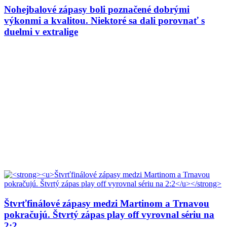
Nohejbalové zápasy boli poznačené dobrými
výkonmi a kvalitou. Niektoré sa dali porovnať s
duelmi v extralige
Štvrťfinálové zápasy medzi Martinom a Trnavou
pokračujú. Štvrtý zápas play off vyrovnal sériu na
2:2