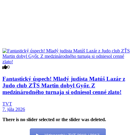
0
Fantastický úspech! Mladý judista Matúš Lazár z
Judo club ZŤS Martin dobyl Győr. Z
medzinárodného turnaja si odniesol cenné zlato!
TVT
7. júla 2026
There is no slider selected or the slider was deleted.