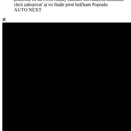
chcú zabojovať aj vo finále proti hráčkam Popradu
AUTO NEXT