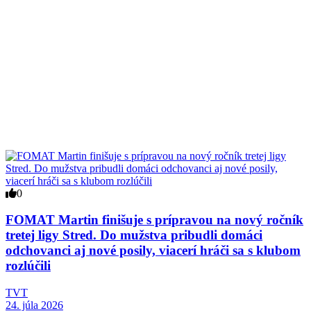
0
FOMAT Martin finišuje s prípravou na nový ročník
tretej ligy Stred. Do mužstva pribudli domáci
odchovanci aj nové posily, viacerí hráči sa s klubom
rozlúčili
TVT
24. júla 2026