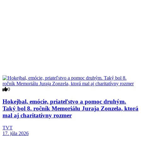
0
Hokejbal, emócie, priateľstvo a pomoc druhým.
Taký bol 8. ročník Memoriálu Juraja Zonzela, ktorá
mal aj charitatívny rozmer
TVT
17. júla 2026