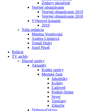
Zmluvy ukončené
Verejné obstarávanie
Verejné obstarávanie 2019
Verejné obstarávanie 2018
Výberové konanie
2019
Naša redakcia
Martina Veselovská
Andrea Liptaiová
Tomáš Hulej
Jozef Pisoň
Relácie
TV archív
Hlavné správy
Aktuality
Krátke správy
Mestské časti
Jahodníky
Košúty
Ľadoveň
Podháj-Stráne
Sever
Tomčany
Záturčie
Dobrovoľníctvo