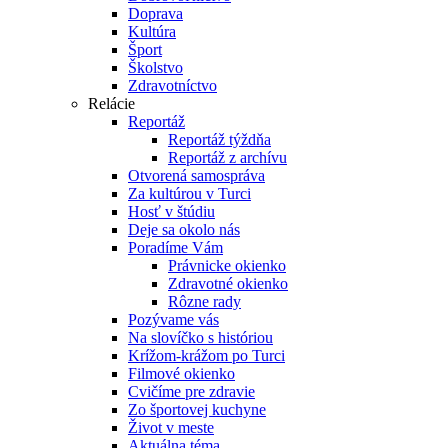
Doprava
Kultúra
Šport
Školstvo
Zdravotníctvo
Relácie
Reportáž
Reportáž týždňa
Reportáž z archívu
Otvorená samospráva
Za kultúrou v Turci
Hosť v štúdiu
Deje sa okolo nás
Poradíme Vám
Právnicke okienko
Zdravotné okienko
Rôzne rady
Pozývame vás
Na slovíčko s históriou
Krížom-krážom po Turci
Filmové okienko
Cvičíme pre zdravie
Zo športovej kuchyne
Život v meste
Aktuálna téma