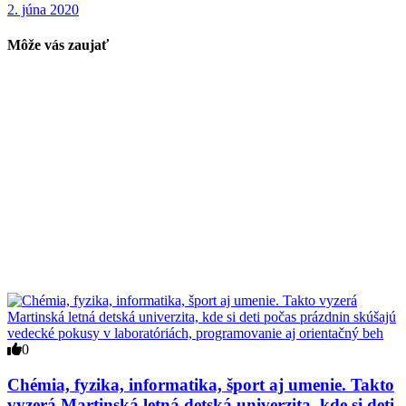
2. júna 2020
Môže vás zaujať
0
Chémia, fyzika, informatika, šport aj umenie. Takto
vyzerá Martinská letná detská univerzita, kde si deti