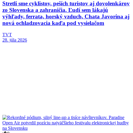
Stretli sme cyklistov, peších turistov aj dovolenkárov
zo Slovenska a zahraničia. Ľudí sem lákajú
výhľady, ferrata, horský vzduch, Chata Javorina aj
nová ochladzovacia kaďa pod vysielačom
TVT
28. júla 2026