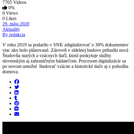
7705 Videos
0%
0 Views
0 Likes
29. mája 2020
Aktuality
By redakcia
V roku 2019 sa podarilo v SNK zdigitalizovať o 30% dokumentov
viac ako bolo plánované. Zároveň v sídelnej budove pribudla nová
Študovňa starých a vzácnych tlačí, ktorá poskytuje služby
slovenským aj zahraničným bádateľom. Procesom digitalizácie sa
po novom umožní študovať vzácne a historické tlače aj z pohodlia
domova.