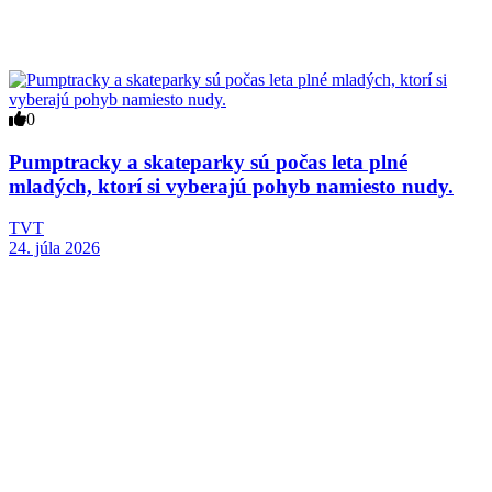
0
Pumptracky a skateparky sú počas leta plné
mladých, ktorí si vyberajú pohyb namiesto nudy.
TVT
24. júla 2026