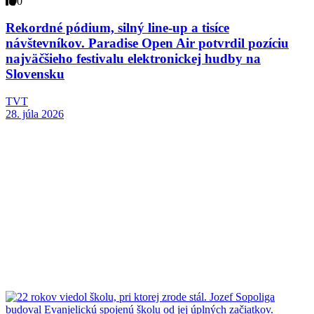
0
Rekordné pódium, silný line-up a tisíce
návštevníkov. Paradise Open Air potvrdil pozíciu
najväčšieho festivalu elektronickej hudby na
Slovensku
TVT
28. júla 2026