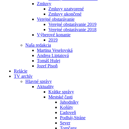
Zmluvy
Zmluvy uzatvorené
Zmluvy ukončené
Verejné obstarávanie
Verejné obstarávanie 2019
Verejné obstarávanie 2018
Výberové konanie
2019
Naša redakcia
Martina Veselovská
Andrea Liptaiová
Tomáš Hulej
Jozef Pisoň
Relácie
TV archív
Hlavné správy
Aktuality
Krátke správy
Mestské časti
Jahodníky
Košúty
Ľadoveň
Podháj-Stráne
Sever
Tomčany