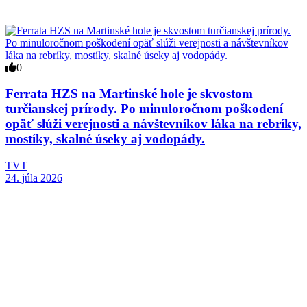
0
Ferrata HZS na Martinské hole je skvostom
turčianskej prírody. Po minuloročnom poškodení
opäť slúži verejnosti a návštevníkov láka na rebríky,
mostíky, skalné úseky aj vodopády.
TVT
24. júla 2026