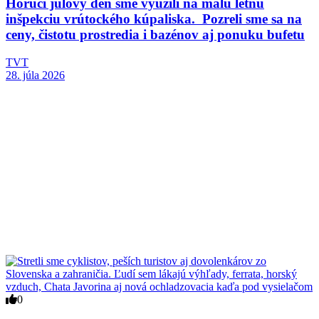
Horúci júlový deň sme využili na malú letnú
inšpekciu vrútockého kúpaliska. Pozreli sme sa na
ceny, čistotu prostredia i bazénov aj ponuku bufetu
TVT
28. júla 2026
0