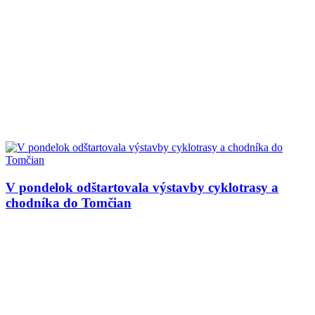
V pondelok odštartovala výstavby cyklotrasy a
chodníka do Tomčian