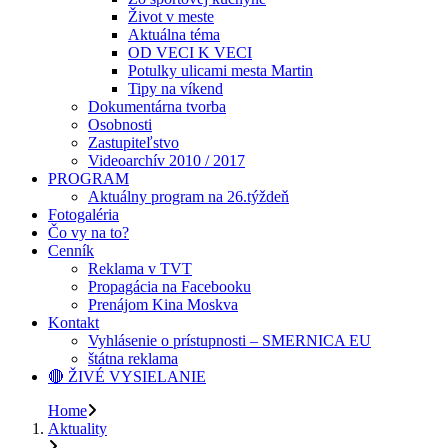
Život v meste
Aktuálna téma
OD VECI K VECI
Potulky ulicami mesta Martin
Tipy na víkend
Dokumentárna tvorba
Osobnosti
Zastupiteľstvo
Videoarchív 2010 / 2017
PROGRAM
Aktuálny program na 26.týždeň
Fotogaléria
Čo vy na to?
Cenník
Reklama v TVT
Propagácia na Facebooku
Prenájom Kina Moskva
Kontakt
Vyhlásenie o prístupnosti – SMERNICA EU
štátna reklama
🔴 ŽIVÉ VYSIELANIE
Home
Aktuality