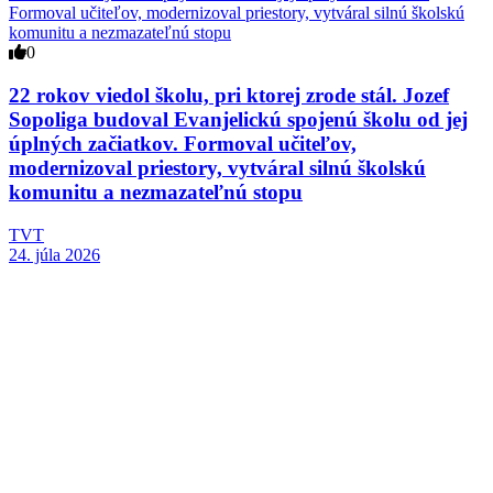
0
22 rokov viedol školu, pri ktorej zrode stál. Jozef
Sopoliga budoval Evanjelickú spojenú školu od jej
úplných začiatkov. Formoval učiteľov,
modernizoval priestory, vytváral silnú školskú
komunitu a nezmazateľnú stopu
TVT
24. júla 2026