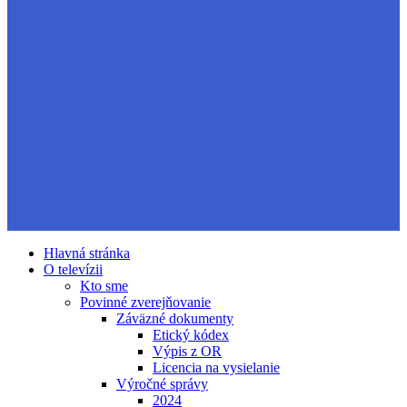
Hlavná stránka
O televízii
Kto sme
Povinné zverejňovanie
Záväzné dokumenty
Etický kódex
Výpis z OR
Licencia na vysielanie
Výročné správy
2024