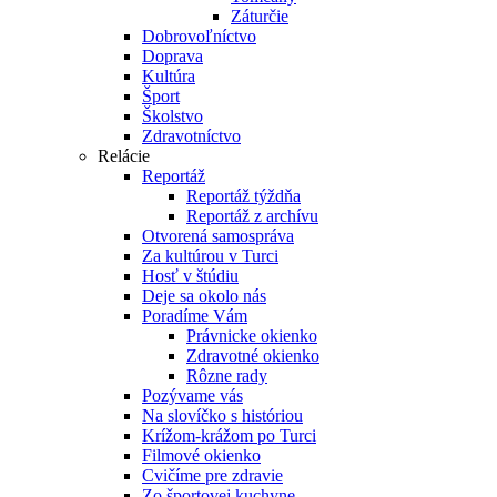
Záturčie
Dobrovoľníctvo
Doprava
Kultúra
Šport
Školstvo
Zdravotníctvo
Relácie
Reportáž
Reportáž týždňa
Reportáž z archívu
Otvorená samospráva
Za kultúrou v Turci
Hosť v štúdiu
Deje sa okolo nás
Poradíme Vám
Právnicke okienko
Zdravotné okienko
Rôzne rady
Pozývame vás
Na slovíčko s históriou
Krížom-krážom po Turci
Filmové okienko
Cvičíme pre zdravie
Zo športovej kuchyne