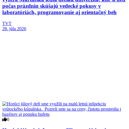
počas prázdnin skúšajú vedecké pokusy v
laboratóriách, programovanie aj orientačný beh
TVT
28. júla 2026
0