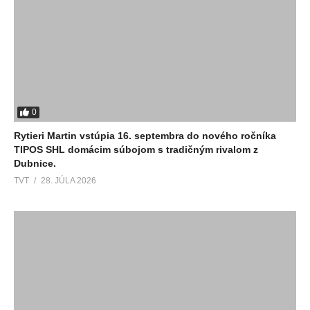
0
Rytieri Martin vstúpia 16. septembra do nového ročníka
TIPOS SHL domácim súbojom s tradičným rivalom z
Dubnice.
TVT
28. JÚLA 2026