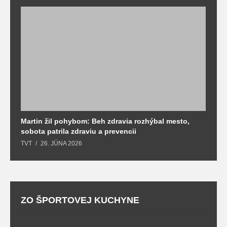
Martin žil pohybom: Beh zdravia rozhýbal mesto,
T
sobota patrila zdraviu a prevencii
T
TVT
26. JÚNA 2026
ZO ŠPORTOVEJ KUCHYNE