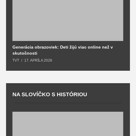
Generácia obrazoviek: Deti žijú viac online než v
D
skutočnosti
s
TVT
17. APRÍLA 2026
T
NA SLOVÍČKO S HISTÓRIOU