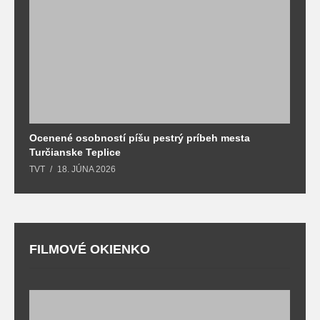
Ocenené osobností píšu pestrý príbeh mesta
B
Turčianske Teplice
n
TVT
18. JÚNA 2026
T
FILMOVÉ OKIENKO
F