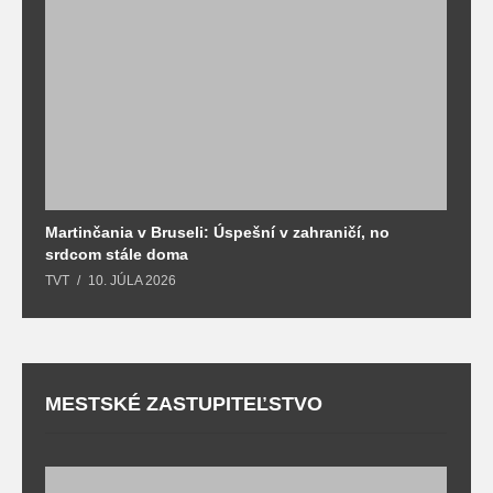
Martinčania v Bruseli: Úspešní v zahraničí, no
D
srdcom stále doma
m
TVT
10. JÚLA 2026
T
MESTSKÉ ZASTUPITEĽSTVO