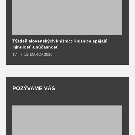
Týždeň slovenských knižníc: Knižnice spájajú
J
minulosť a súčasnosť
k
TVT
12. MARCA 2026
T
POZÝVAME VÁS