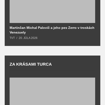
Martinčan Michal Palovič a jeho pes Zerro v troskách
N
Venezuely
c
TVT
20. JÚLA 2026
re
ZA KRÁSAMI TURCA