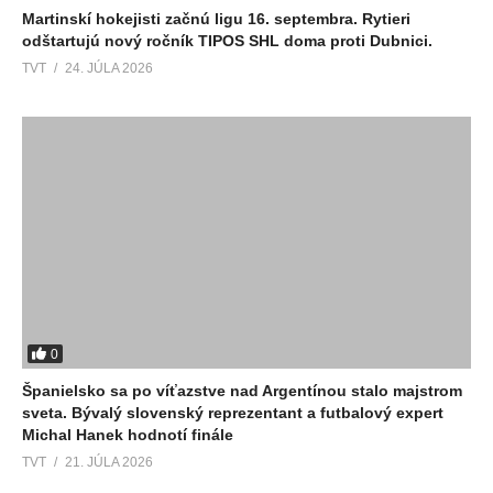
Martinskí hokejisti začnú ligu 16. septembra. Rytieri
odštartujú nový ročník TIPOS SHL doma proti Dubnici.
TVT
24. JÚLA 2026
0
Španielsko sa po víťazstve nad Argentínou stalo majstrom
sveta. Bývalý slovenský reprezentant a futbalový expert
Michal Hanek hodnotí finále
TVT
21. JÚLA 2026