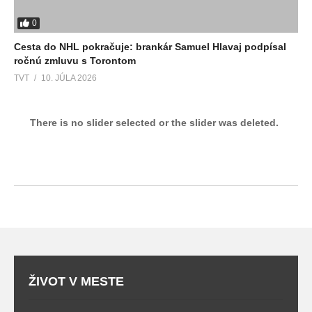
0
Cesta do NHL pokračuje: brankár Samuel Hlavaj podpísal
ročnú zmluvu s Torontom
TVT
10. JÚLA 2026
There is no slider selected or the slider was deleted.
ŽIVOT V MESTE