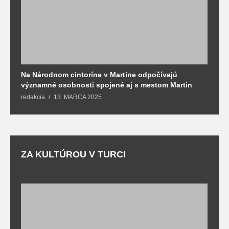
Na Národnom cintoríne v Martine odpočívajú
N
významné osobnosti spojené aj s mestom Martin
R
redakcia
13. MARCA 2025
T
ZA KULTÚROU V TURCI