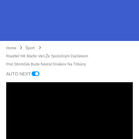
V
rámc
i
Slov
Home
Šport
ensk
Riaditeľ HK Martin Verí,že Spoločným Darčekom
ého
Pod Stromček Bude Návrat Divákov Na Tribúny
atleti
Turči
ckéh
AUTO NEXT
ansk
o
y
zväz
beh
u sa
s
kona
ušľa
li
chtil
prete
Marti
ou
ky
nskí
Hors
myšli
form
hádz
ké
enko
ou