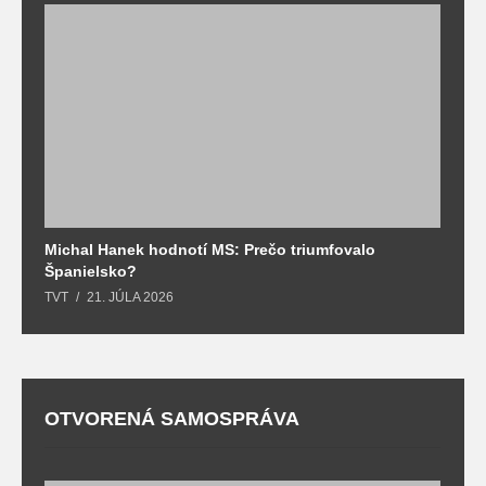
Michal Hanek hodnotí MS: Prečo triumfovalo
S
Španielsko?
t
TVT
21. JÚLA 2026
T
OTVORENÁ SAMOSPRÁVA