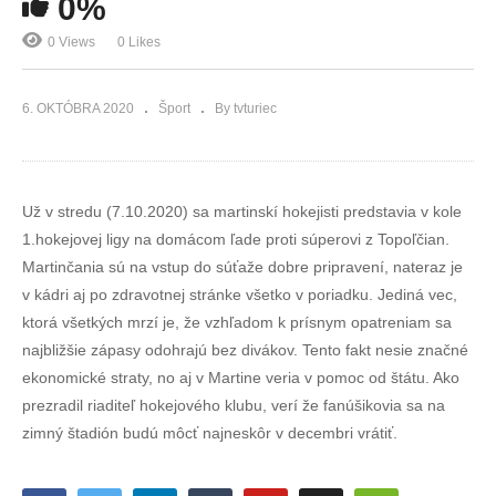
0%
0 Views
0 Likes
6. OKTÓBRA 2020
Šport
By tvturiec
Už v stredu (7.10.2020) sa martinskí hokejisti predstavia v kole
1.hokejovej ligy na domácom ľade proti súperovi z Topoľčian.
Martinčania sú na vstup do súťaže dobre pripravení, nateraz je
v kádri aj po zdravotnej stránke všetko v poriadku. Jediná vec,
ktorá všetkých mrzí je, že vzhľadom k prísnym opatreniam sa
najbližšie zápasy odohrajú bez divákov. Tento fakt nesie značné
ekonomické straty, no aj v Martine veria v pomoc od štátu. Ako
prezradil riaditeľ hokejového klubu, verí že fanúšikovia sa na
zimný štadión budú môcť najneskôr v decembri vrátiť.