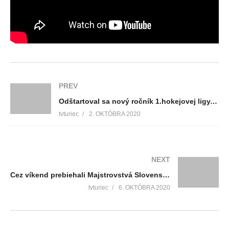
PREV
Odštartoval sa nový ročník 1.hokejovej ligy, no prvé kolo sa presúva na budúci týždeň
tvturiec
2. OKTÓBRA 2020
NEXT
Cez víkend prebiehali Majstrovstvá Slovenska v petangu
tvturiec
6. OKTÓBRA 2020