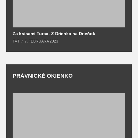
Za krásami Turca: Z Drienka na Drieňok
Z
TVT
7. FEBRUÁRA 2023
T
PRÁVNICKÉ OKIENKO