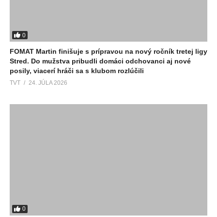
0
FOMAT Martin finišuje s prípravou na nový ročník tretej ligy
Stred. Do mužstva pribudli domáci odchovanci aj nové
posily, viacerí hráči sa s klubom rozlúčili
TVT
24. JÚLA 2026
0