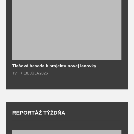
Tlačová beseda k projektu novej lanovky
O
TVT
10. JÚLA 2026
T
REPORTÁŽ TÝŽDŇA