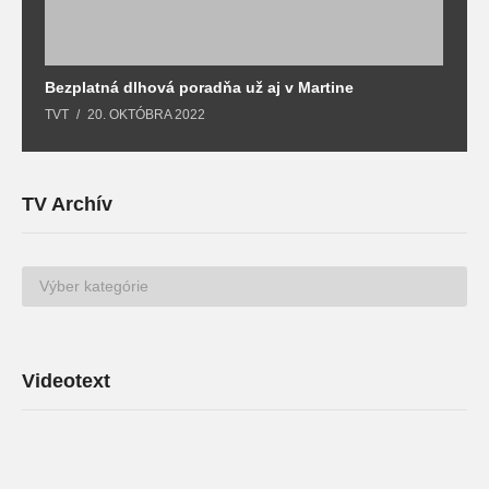
Bezplatná dlhová poradňa už aj v Martine
Z
TVT
20. OKTÓBRA 2022
T
TV Archív
TV
Archív
Videotext