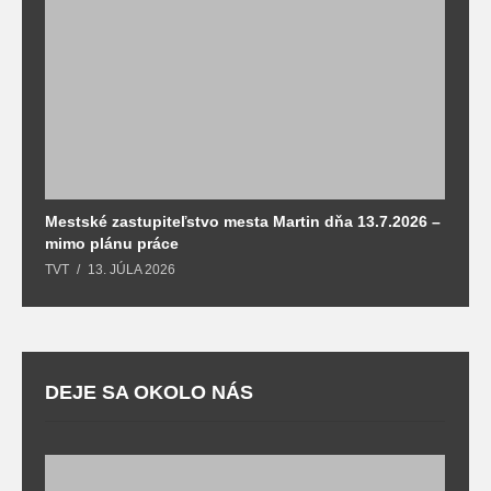
Mestské zastupiteľstvo mesta Martin dňa 13.7.2026 –
M
mimo plánu práce
T
TVT
13. JÚLA 2026
DEJE SA OKOLO NÁS