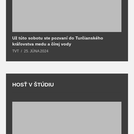
Už túto sobotu ste pozvaní do Turčianského
M
kráľovstva medu a čírej vody
o
TVT
25. JÚNA 2024
T
HOSŤ V ŠTÚDIU