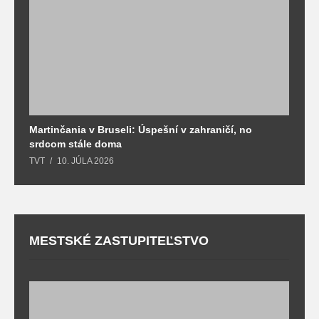
Martinčania v Bruseli: Úspešní v zahraničí, no
D
srdcom stále doma
m
TVT
10. JÚLA 2026
T
MESTSKÉ ZASTUPITEĽSTVO