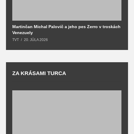
Martinčan Michal Palovič a jeho pes Zerro v troskách
N
Venezuely
c
TVT
20. JÚLA 2026
re
ZA KRÁSAMI TURCA