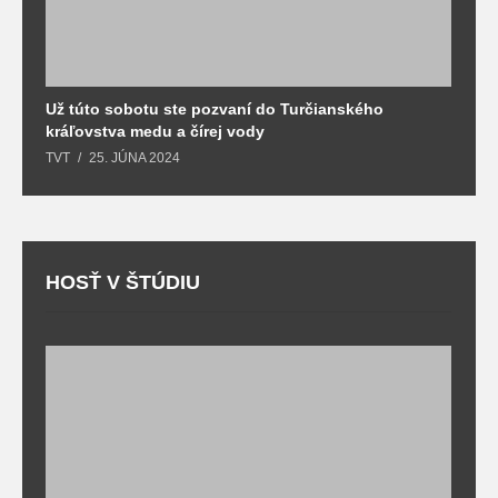
Už túto sobotu ste pozvaní do Turčianského
M
kráľovstva medu a čírej vody
o
TVT
25. JÚNA 2024
T
HOSŤ V ŠTÚDIU