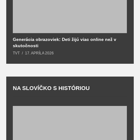
Generácia obrazoviek: Deti žijú viac online než v
D
skutočnosti
s
TVT
17. APRÍLA 2026
T
NA SLOVÍČKO S HISTÓRIOU