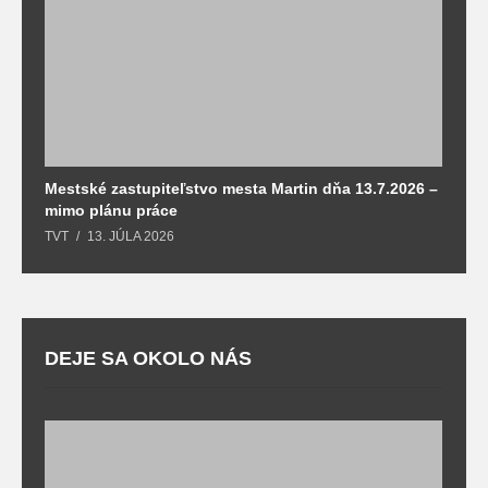
Mestské zastupiteľstvo mesta Martin dňa 13.7.2026 –
M
mimo plánu práce
T
TVT
13. JÚLA 2026
DEJE SA OKOLO NÁS