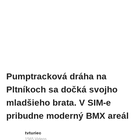
Pumptracková dráha na
Pltníkoch sa dočká svojho
mladšieho brata. V SIM-e
pribudne moderný BMX areál
tvturiec
1565 Videos