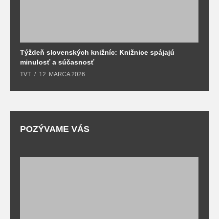
Týždeň slovenských knižníc: Knižnice spájajú
J
minulosť a súčasnosť
k
TVT
12. MARCA 2026
T
POZÝVAME VÁS