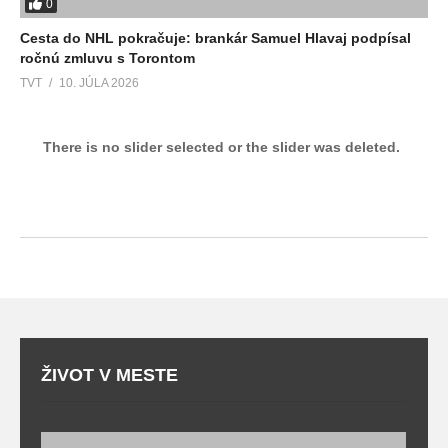
0
Cesta do NHL pokračuje: brankár Samuel Hlavaj podpísal
ročnú zmluvu s Torontom
TVT
10. JÚLA 2026
There is no slider selected or the slider was deleted.
ŽIVOT V MESTE