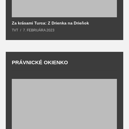
Za krásami Turca: Z Drienka na Drieňok
Z
TVT
7. FEBRUÁRA 2023
T
PRÁVNICKÉ OKIENKO