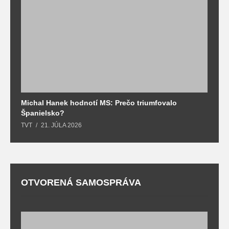
Michal Hanek hodnotí MS: Prečo triumfovalo
S
Španielsko?
t
TVT
21. JÚLA 2026
T
OTVORENÁ SAMOSPRÁVA