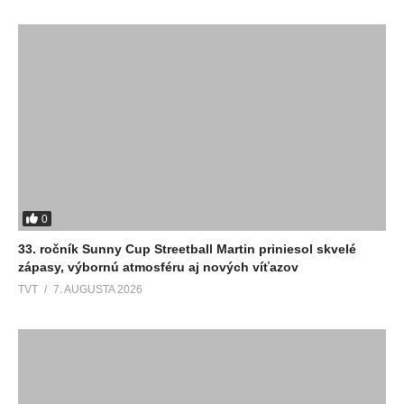
0
33. ročník Sunny Cup Streetball Martin priniesol skvelé
zápasy, výbornú atmosféru aj nových víťazov
TVT
7. AUGUSTA 2026