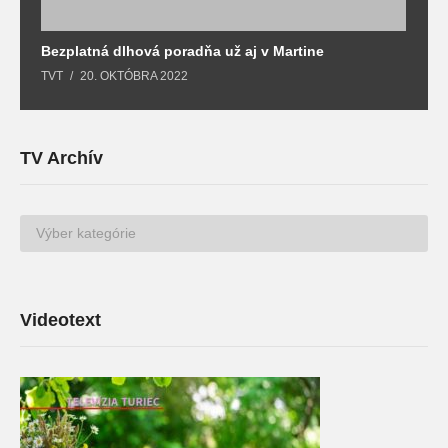
Bezplatná dlhová poradňa už aj v Martine
Z
TVT
20. OKTÓBRA 2022
T
TV Archív
TV
Archív
Videotext