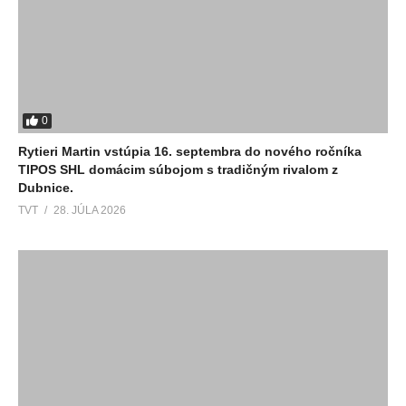
0
Rytieri Martin vstúpia 16. septembra do nového ročníka
TIPOS SHL domácim súbojom s tradičným rivalom z
Dubnice.
TVT
28. JÚLA 2026