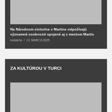
Na Národnom cintoríne v Martine odpočívajú
N
významné osobnosti spojené aj s mestom Martin
R
redakcia
13. MARCA 2025
T
ZA KULTÚROU V TURCI