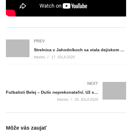
PREV
Strelnica v Jahodníkoch sa stala dejiskom Majstrovstiev kraja
tvturiec
17. JÚLA 2020
NEXT
Futbalisti Belej – Dulíc neprekonateľní. Už siedmy raz po sebe sa stali víťazmi turnaja o pohár SNP.
tvturiec
20. JÚLA 2020
Môže vás zaujať