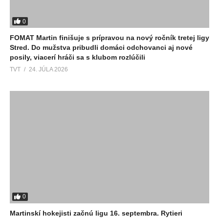
0
FOMAT Martin finišuje s prípravou na nový ročník tretej ligy
Stred. Do mužstva pribudli domáci odchovanci aj nové
posily, viacerí hráči sa s klubom rozlúčili
TVT
24. JÚLA 2026
0
Martinskí hokejisti začnú ligu 16. septembra. Rytieri