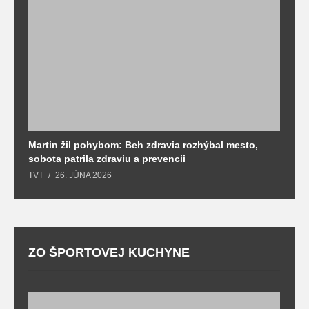
Martin žil pohybom: Beh zdravia rozhýbal mesto,
T
sobota patrila zdraviu a prevencii
T
TVT
26. JÚNA 2026
ZO ŠPORTOVEJ KUCHYNE