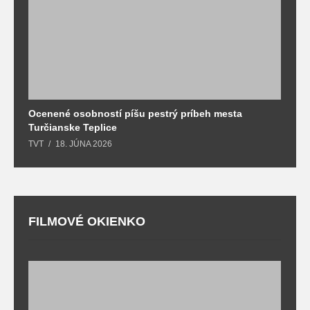
Ocenené osobností píšu pestrý príbeh mesta
B
Turčianske Teplice
n
TVT
18. JÚNA 2026
T
FILMOVÉ OKIENKO
F
T