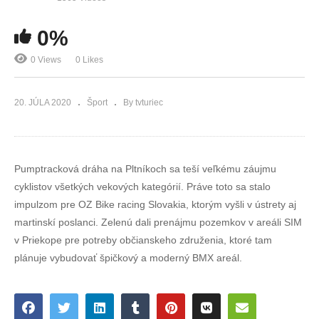
0%
0 Views
0 Likes
20. JÚLA 2020
Šport
By tvturiec
Pumptracková dráha na Pltníkoch sa teší veľkému záujmu
cyklistov všetkých vekových kategórií. Práve toto sa stalo
impulzom pre OZ Bike racing Slovakia, ktorým vyšli v ústrety aj
martinskí poslanci. Zelenú dali prenájmu pozemkov v areáli SIM
v Priekope pre potreby občianskeho združenia, ktoré tam
plánuje vybudovať špičkový a moderný BMX areál.