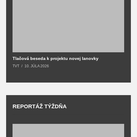
Tlačová beseda k projektu novej lanovky
O
TVT
10. JÚLA 2026
T
REPORTÁŽ TÝŽDŇA