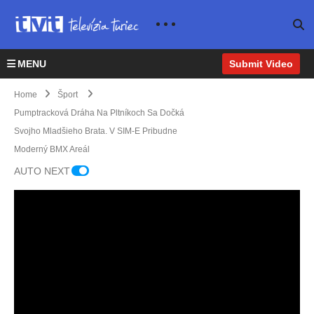
MENU
Submit Video
Home
Šport
Pumptracková Dráha Na Pltníkoch Sa Dočká
Svojho Mladšieho Brata. V SIM-E Pribudne
Moderný BMX Areál
Výst
AUTO NEXT
avba
atleti
ckej
dráh
Hádz
y
Kom
anári
smer
eta
z
uje
Vrútk
MHá
do
y si
K
Špor
finále
zahr
Marti
tový