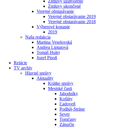
Zmluvy uzatvorené
Zmluvy ukončené
Verejné obstarávanie
Verejné obstarávanie 2019
Verejné obstarávanie 2018
Výberové konanie
2019
Naša redakcia
Martina Veselovská
Andrea Liptaiová
Tomáš Hulej
Jozef Pisoň
Relácie
TV archív
Hlavné správy
Aktuality
Krátke správy
Mestské časti
Jahodníky
Košúty
Ľadoveň
Podháj-Stráne
Sever
Tomčany
Záturčie