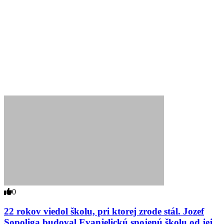
0
22 rokov viedol školu, pri ktorej zrode stál. Jozef
Sopoliga budoval Evanjelickú spojenú školu od jej