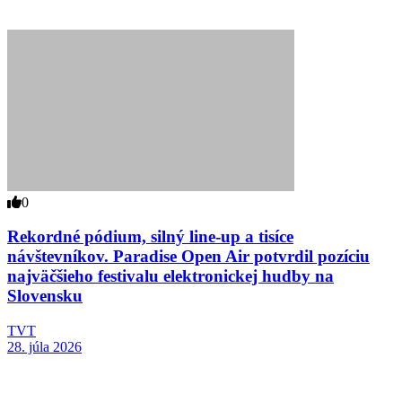
0
Rekordné pódium, silný line-up a tisíce
návštevníkov. Paradise Open Air potvrdil pozíciu
najväčšieho festivalu elektronickej hudby na
Slovensku
TVT
28. júla 2026