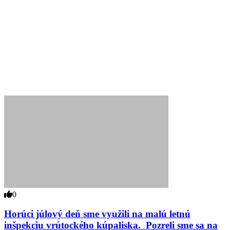
0
Horúci júlový deň sme využili na malú letnú
inšpekciu vrútockého kúpaliska. Pozreli sme sa na