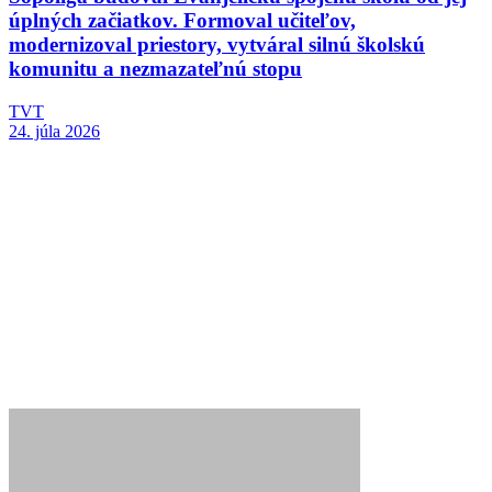
úplných začiatkov. Formoval učiteľov,
modernizoval priestory, vytváral silnú školskú
komunitu a nezmazateľnú stopu
TVT
24. júla 2026