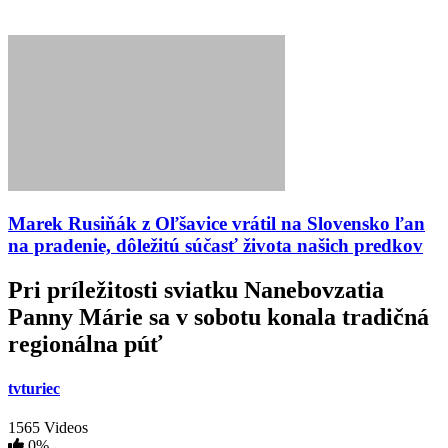
Marek Rusiňák z Oľšavice vrátil na Slovensko ľan
na pradenie, dôležitú súčasť života našich predkov
Pri príležitosti sviatku Nanebovzatia
Panny Márie sa v sobotu konala tradičná
regionálna púť
tvturiec
1565 Videos
0%