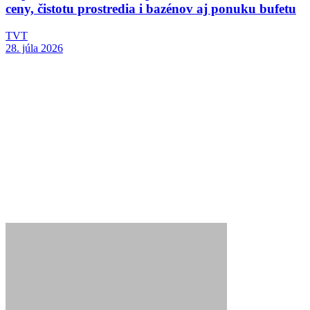
ceny, čistotu prostredia i bazénov aj ponuku bufetu
TVT
28. júla 2026