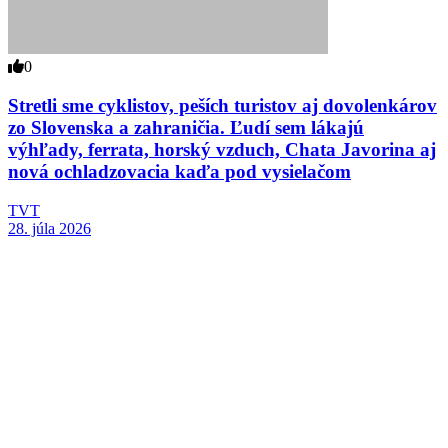
0
Stretli sme cyklistov, peších turistov aj dovolenkárov
zo Slovenska a zahraničia. Ľudí sem lákajú
výhľady, ferrata, horský vzduch, Chata Javorina aj
nová ochladzovacia kaďa pod vysielačom
TVT
28. júla 2026