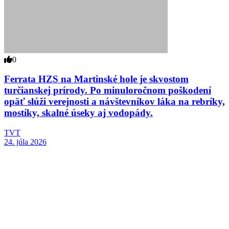
0
Ferrata HZS na Martinské hole je skvostom
turčianskej prírody. Po minuloročnom poškodení
opäť slúži verejnosti a návštevníkov láka na rebríky,
mostíky, skalné úseky aj vodopády.
TVT
24. júla 2026