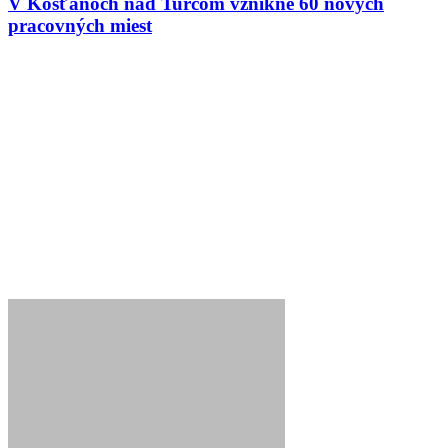
V Košťanoch nad Turcom vznikne 60 nových
pracovných miest