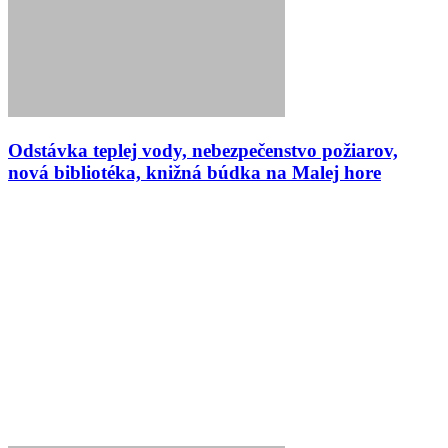
Odstávka teplej vody, nebezpečenstvo požiarov,
nová bibliotéka, knižná búdka na Malej hore