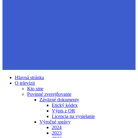
Hlavná stránka
O televízii
Kto sme
Povinné zverejňovanie
Záväzné dokumenty
Etický kódex
Výpis z OR
Licencia na vysielanie
Výročné správy
2024
2023