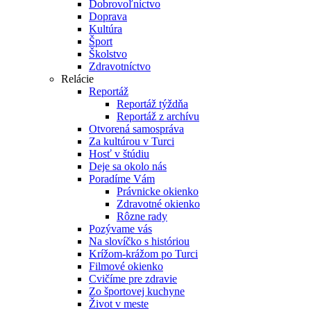
Dobrovoľníctvo
Doprava
Kultúra
Šport
Školstvo
Zdravotníctvo
Relácie
Reportáž
Reportáž týždňa
Reportáž z archívu
Otvorená samospráva
Za kultúrou v Turci
Hosť v štúdiu
Deje sa okolo nás
Poradíme Vám
Právnicke okienko
Zdravotné okienko
Rôzne rady
Pozývame vás
Na slovíčko s históriou
Krížom-krážom po Turci
Filmové okienko
Cvičíme pre zdravie
Zo športovej kuchyne
Život v meste