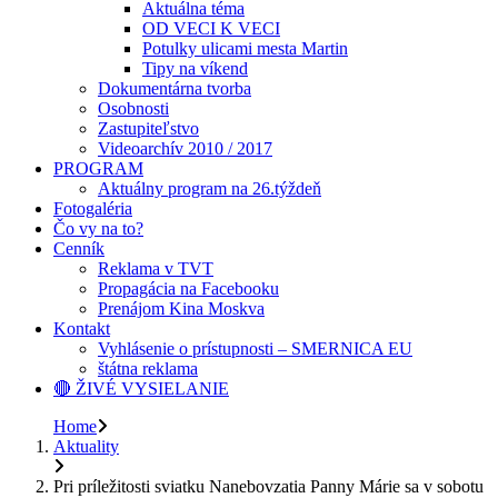
Aktuálna téma
OD VECI K VECI
Potulky ulicami mesta Martin
Tipy na víkend
Dokumentárna tvorba
Osobnosti
Zastupiteľstvo
Videoarchív 2010 / 2017
PROGRAM
Aktuálny program na 26.týždeň
Fotogaléria
Čo vy na to?
Cenník
Reklama v TVT
Propagácia na Facebooku
Prenájom Kina Moskva
Kontakt
Vyhlásenie o prístupnosti – SMERNICA EU
štátna reklama
🔴 ŽIVÉ VYSIELANIE
Home
Aktuality
Pri príležitosti sviatku Nanebovzatia Panny Márie sa v sobotu