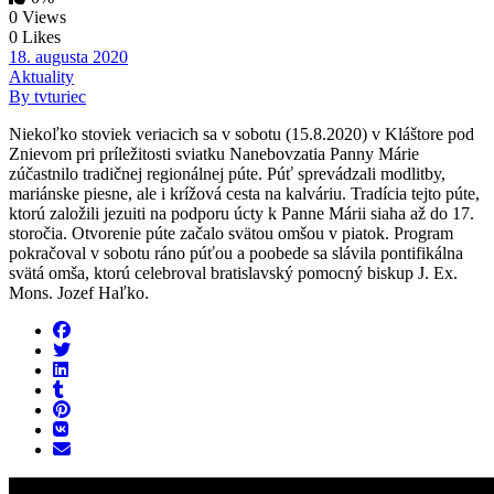
0 Views
0 Likes
18. augusta 2020
Aktuality
By tvturiec
Niekoľko stoviek veriacich sa v sobotu (15.8.2020) v Kláštore pod
Znievom pri príležitosti sviatku Nanebovzatia Panny Márie
zúčastnilo tradičnej regionálnej púte. Púť sprevádzali modlitby,
mariánske piesne, ale i krížová cesta na kalváriu. Tradícia tejto púte,
ktorú založili jezuiti na podporu úcty k Panne Márii siaha až do 17.
storočia. Otvorenie púte začalo svätou omšou v piatok. Program
pokračoval v sobotu ráno púťou a poobede sa slávila pontifikálna
svätá omša, ktorú celebroval bratislavský pomocný biskup J. Ex.
Mons. Jozef Haľko.