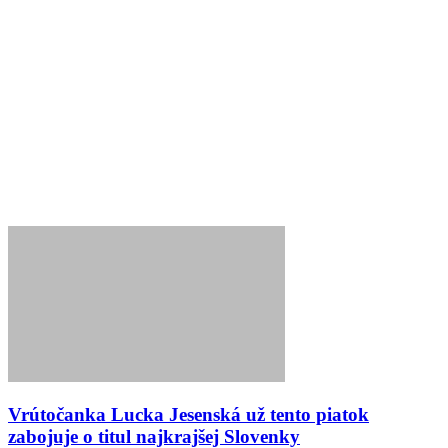
Vrútočanka Lucka Jesenská už tento piatok
zabojuje o titul najkrajšej Slovenky