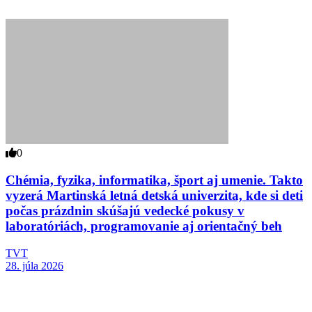
0
Chémia, fyzika, informatika, šport aj umenie. Takto
vyzerá Martinská letná detská univerzita, kde si deti
počas prázdnin skúšajú vedecké pokusy v
laboratóriách, programovanie aj orientačný beh
TVT
28. júla 2026