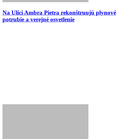
Na Ulici Ambra Pietra rekonštruujú plynové
potrubie a verejné osvetlenie