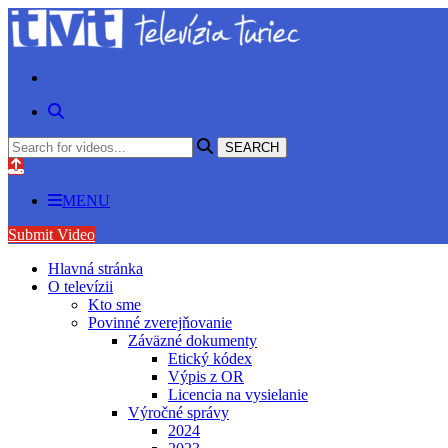
MENU
Submit Video
Hlavná stránka
O televízii
Kto sme
Povinné zverejňovanie
Záväzné dokumenty
Etický kódex
Výpis z OR
Licencia na vysielanie
Výročné správy
2024