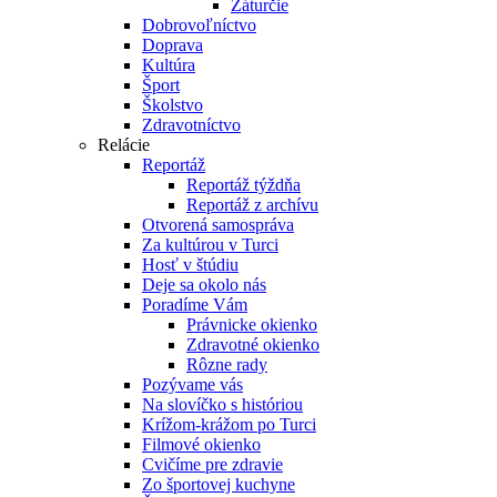
Záturčie
Dobrovoľníctvo
Doprava
Kultúra
Šport
Školstvo
Zdravotníctvo
Relácie
Reportáž
Reportáž týždňa
Reportáž z archívu
Otvorená samospráva
Za kultúrou v Turci
Hosť v štúdiu
Deje sa okolo nás
Poradíme Vám
Právnicke okienko
Zdravotné okienko
Rôzne rady
Pozývame vás
Na slovíčko s históriou
Krížom-krážom po Turci
Filmové okienko
Cvičíme pre zdravie
Zo športovej kuchyne