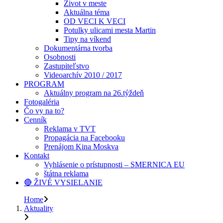
Život v meste
Aktuálna téma
OD VECI K VECI
Potulky ulicami mesta Martin
Tipy na víkend
Dokumentárna tvorba
Osobnosti
Zastupiteľstvo
Videoarchív 2010 / 2017
PROGRAM
Aktuálny program na 26.týždeň
Fotogaléria
Čo vy na to?
Cenník
Reklama v TVT
Propagácia na Facebooku
Prenájom Kina Moskva
Kontakt
Vyhlásenie o prístupnosti – SMERNICA EU
štátna reklama
🔴 ŽIVÉ VYSIELANIE
Home
Aktuality