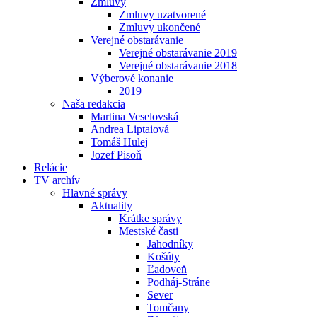
Zmluvy
Zmluvy uzatvorené
Zmluvy ukončené
Verejné obstarávanie
Verejné obstarávanie 2019
Verejné obstarávanie 2018
Výberové konanie
2019
Naša redakcia
Martina Veselovská
Andrea Liptaiová
Tomáš Hulej
Jozef Pisoň
Relácie
TV archív
Hlavné správy
Aktuality
Krátke správy
Mestské časti
Jahodníky
Košúty
Ľadoveň
Podháj-Stráne
Sever
Tomčany