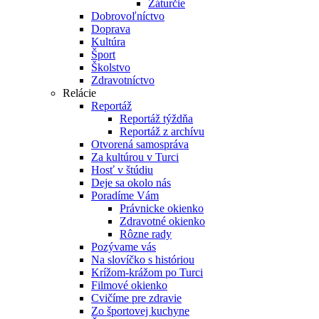
Záturčie
Dobrovoľníctvo
Doprava
Kultúra
Šport
Školstvo
Zdravotníctvo
Relácie
Reportáž
Reportáž týždňa
Reportáž z archívu
Otvorená samospráva
Za kultúrou v Turci
Hosť v štúdiu
Deje sa okolo nás
Poradíme Vám
Právnicke okienko
Zdravotné okienko
Rôzne rady
Pozývame vás
Na slovíčko s históriou
Krížom-krážom po Turci
Filmové okienko
Cvičíme pre zdravie
Zo športovej kuchyne