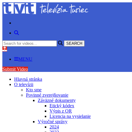
MENU
Submit Video
Hlavná stránka
O televízii
Kto sme
Povinné zverejňovanie
Záväzné dokumenty
Etický kódex
Výpis z OR
Licencia na vysielanie
Výročné správy
2024