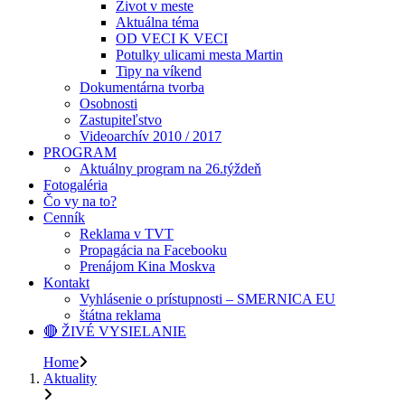
Život v meste
Aktuálna téma
OD VECI K VECI
Potulky ulicami mesta Martin
Tipy na víkend
Dokumentárna tvorba
Osobnosti
Zastupiteľstvo
Videoarchív 2010 / 2017
PROGRAM
Aktuálny program na 26.týždeň
Fotogaléria
Čo vy na to?
Cenník
Reklama v TVT
Propagácia na Facebooku
Prenájom Kina Moskva
Kontakt
Vyhlásenie o prístupnosti – SMERNICA EU
štátna reklama
🔴 ŽIVÉ VYSIELANIE
Home
Aktuality