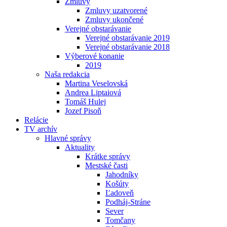
Zmluvy
Zmluvy uzatvorené
Zmluvy ukončené
Verejné obstarávanie
Verejné obstarávanie 2019
Verejné obstarávanie 2018
Výberové konanie
2019
Naša redakcia
Martina Veselovská
Andrea Liptaiová
Tomáš Hulej
Jozef Pisoň
Relácie
TV archív
Hlavné správy
Aktuality
Krátke správy
Mestské časti
Jahodníky
Košúty
Ľadoveň
Podháj-Stráne
Sever
Tomčany