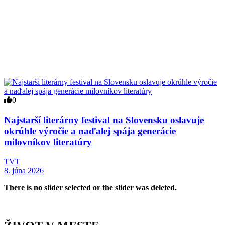
0
Najstarší literárny festival na Slovensku oslavuje
okrúhle výročie a naďalej spája generácie
milovníkov literatúry
TVT
8. júna 2026
There is no slider selected or the slider was deleted.