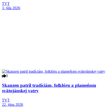
TVT
3. júla 2026
0
Skanzen patril tradíciám, folklóru a plameňom
svätojánskej vatry
TVT
22. júna 2026