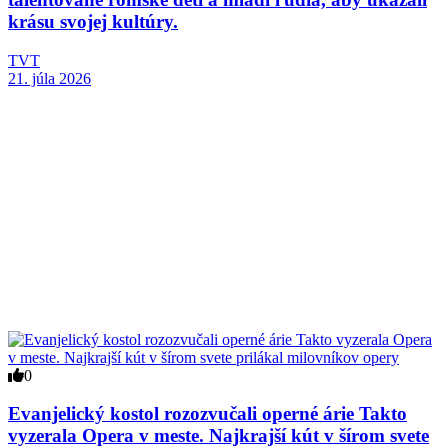
krásu svojej kultúry.
TVT
21. júla 2026
0
Evanjelický kostol rozozvučali operné árie Takto
vyzerala Opera v meste. Najkrajší kút v šírom svete