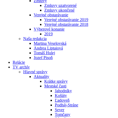
Zmluvy
Zmluvy uzatvorené
Zmluvy ukončené
Verejné obstarávanie
Verejné obstarávanie 2019
Verejné obstarávanie 2018
Výberové konanie
2019
Naša redakcia
Martina Veselovská
Andrea Liptaiová
Tomáš Hulej
Jozef Pisoň
Relácie
TV archív
Hlavné správy
Aktuality
Krátke správy
Mestské časti
Jahodníky
Košúty
Ľadoveň
Podháj-Stráne
Sever
Tomčany