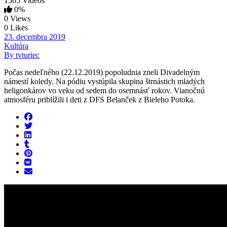
1565 Videos
0%
0 Views
0 Likes
23. decembra 2019
Kultúra
By tvturiec
Počas nedeľného (22.12.2019) popoludnia zneli Divadelným
námestí koledy. Na pódiu vystúpila skupina štrnástich mladých
heligonkárov vo veku od sedem do osemnásť rokov. Vianočnú
atmosféru priblížili i deti z DFS Belanček z Bieleho Potoka.