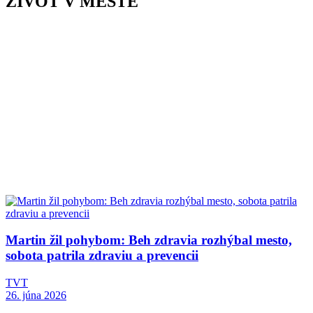
ŽIVOT V MESTE
Martin žil pohybom: Beh zdravia rozhýbal mesto,
sobota patrila zdraviu a prevencii
TVT
26. júna 2026