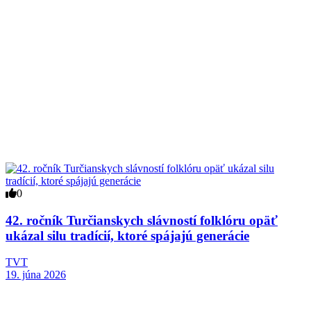
0
42. ročník Turčianskych slávností folklóru opäť
ukázal silu tradícií, ktoré spájajú generácie
TVT
19. júna 2026