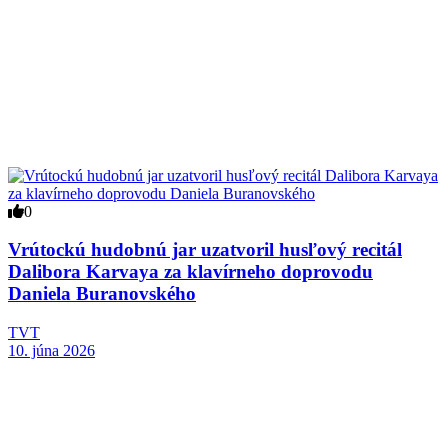
0
Vrútockú hudobnú jar uzatvoril husľový recitál
Dalibora Karvaya za klavírneho doprovodu
Daniela Buranovského
TVT
10. júna 2026