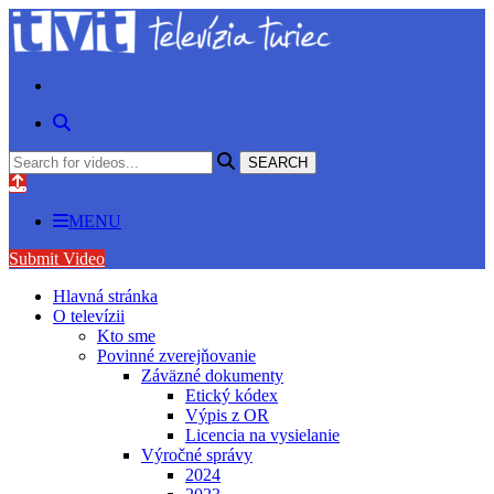
MENU
Submit Video
Hlavná stránka
O televízii
Kto sme
Povinné zverejňovanie
Záväzné dokumenty
Etický kódex
Výpis z OR
Licencia na vysielanie
Výročné správy
2024