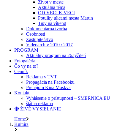
Život v meste
Aktuálna téma
OD VECI K VECI
Potulky ulicami mesta Martin
Tipy na víkend
Dokumentárna tvorba
Osobnosti
Zastupiteľstvo
Videoarchív 2010 / 2017
PROGRAM
Aktuálny program na 26.týždeň
Fotogaléria
Čo vy na to?
Cenník
Reklama v TVT
Propagácia na Facebooku
Prenájom Kina Moskva
Kontakt
Vyhlásenie o prístupnosti – SMERNICA EU
štátna reklama
🔴 ŽIVÉ VYSIELANIE
Home
Kultúra