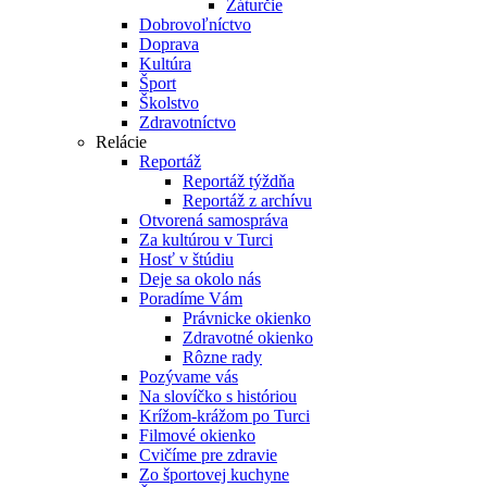
Záturčie
Dobrovoľníctvo
Doprava
Kultúra
Šport
Školstvo
Zdravotníctvo
Relácie
Reportáž
Reportáž týždňa
Reportáž z archívu
Otvorená samospráva
Za kultúrou v Turci
Hosť v štúdiu
Deje sa okolo nás
Poradíme Vám
Právnicke okienko
Zdravotné okienko
Rôzne rady
Pozývame vás
Na slovíčko s históriou
Krížom-krážom po Turci
Filmové okienko
Cvičíme pre zdravie
Zo športovej kuchyne