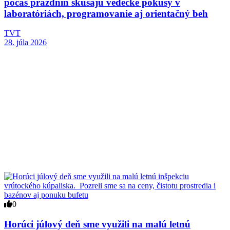
počas prázdnin skúšajú vedecké pokusy v
laboratóriách, programovanie aj orientačný beh
TVT
28. júla 2026
0
Horúci júlový deň sme využili na malú letnú