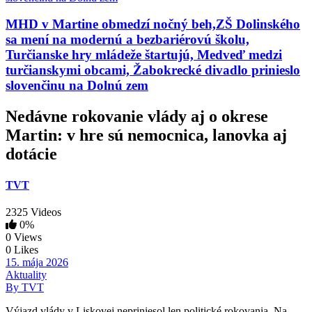
MHD v Martine obmedzí nočný beh,ZŠ Dolinského
sa mení na modernú a bezbariérovú školu,
Turčianske hry mládeže štartujú, Medveď medzi
turčianskymi obcami, Žabokrecké divadlo prinieslo
slovenčinu na Dolnú zem
Nedávne rokovanie vlády aj o okrese
Martin: v hre sú nemocnica, lanovka aj
dotácie
TVT
2325 Videos
0%
0 Views
0 Likes
15. mája 2026
Aktuality
By TVT
Výjazd vlády v Liskovej nepriniesol len politické rokovania. Na