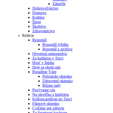
Záturčie
Dobrovoľníctvo
Doprava
Kultúra
Šport
Školstvo
Zdravotníctvo
Relácie
Reportáž
Reportáž týždňa
Reportáž z archívu
Otvorená samospráva
Za kultúrou v Turci
Hosť v štúdiu
Deje sa okolo nás
Poradíme Vám
Právnicke okienko
Zdravotné okienko
Rôzne rady
Pozývame vás
Na slovíčko s históriou
Krížom-krážom po Turci
Filmové okienko
Cvičíme pre zdravie
Zo športovej kuchyne