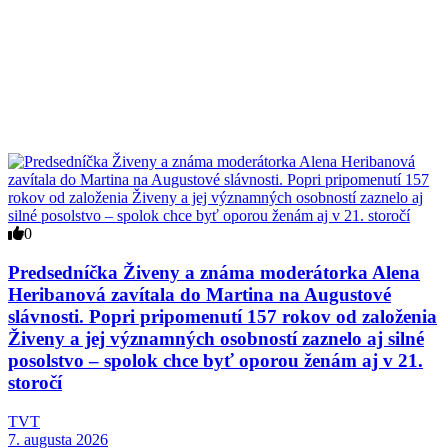
0
Predsedníčka Živeny a známa moderátorka Alena
Heribanová zavítala do Martina na Augustové
slávnosti. Popri pripomenutí 157 rokov od založenia
Živeny a jej významných osobností zaznelo aj silné
posolstvo – spolok chce byť oporou ženám aj v 21.
storočí
TVT
7. augusta 2026