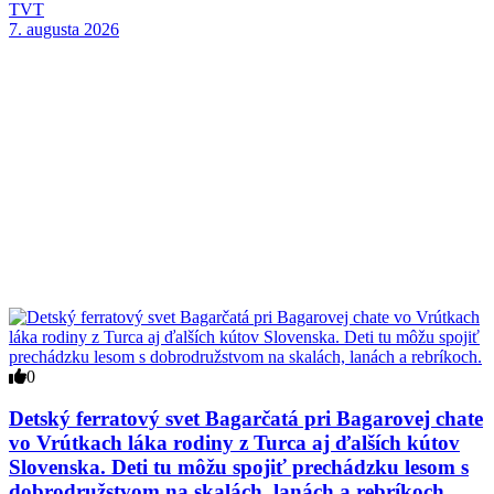
TVT
7. augusta 2026
0
Detský ferratový svet Bagarčatá pri Bagarovej chate
vo Vrútkach láka rodiny z Turca aj ďalších kútov
Slovenska. Deti tu môžu spojiť prechádzku lesom s
dobrodružstvom na skalách, lanách a rebríkoch.