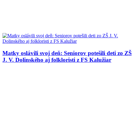
Matky oslávili svoj deň: Seniorov potešili deti zo ZŠ
J. V. Dolinského aj folkloristi z FS Kalužiar