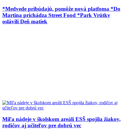
*Medvede pribúdajú, pomôže nová platfoma *Do
Martina prichádza Street Food *Park Vrútky
oslávili Deň matiek
Míľa nádeje v školskom areáli ESŠ spojila žiakov,
rodičov aj učiteľov pre dobrú vec