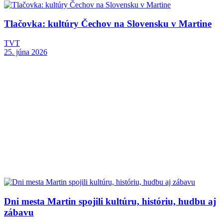
Tlačovka: kultúry Čechov na Slovensku v Martine
TVT
25. júna 2026
Dni mesta Martin spojili kultúru, históriu, hudbu aj
zábavu