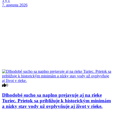
TVT
7. augusta 2026
0
Dlhodobé sucho sa naplno prejavuje aj na rieke
Turiec. Prietok sa približuje k historickým minimám
a nízky stav vody už ovplyvňuje aj život v rieke.