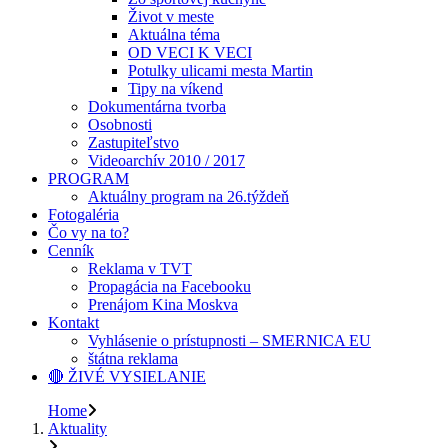
Život v meste
Aktuálna téma
OD VECI K VECI
Potulky ulicami mesta Martin
Tipy na víkend
Dokumentárna tvorba
Osobnosti
Zastupiteľstvo
Videoarchív 2010 / 2017
PROGRAM
Aktuálny program na 26.týždeň
Fotogaléria
Čo vy na to?
Cenník
Reklama v TVT
Propagácia na Facebooku
Prenájom Kina Moskva
Kontakt
Vyhlásenie o prístupnosti – SMERNICA EU
štátna reklama
🔴 ŽIVÉ VYSIELANIE
Home
Aktuality