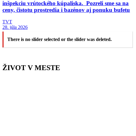
inšpekciu vrútockého kúpaliska. Pozreli sme sa na
ceny, čistotu prostredia i bazénov aj ponuku bufetu
TVT
28. júla 2026
There is no slider selected or the slider was deleted.
ŽIVOT V MESTE