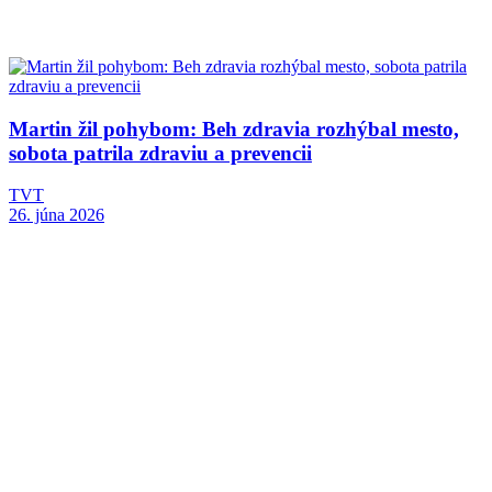
Martin žil pohybom: Beh zdravia rozhýbal mesto,
sobota patrila zdraviu a prevencii
TVT
26. júna 2026