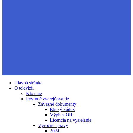
Hlavná stránka
O televízii
Kto sme
Povinné zverejňovanie
Záväzné dokumenty
Etický kódex
Výpis z OR
Licencia na vysielanie
Výročné správy
2024