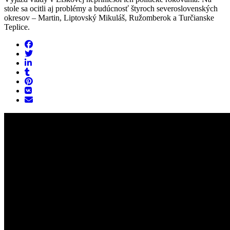
stole sa ocitli aj problémy a budúcnosť štyroch severoslovenských
okresov – Martin, Liptovský Mikuláš, Ružomberok a Turčianske
Teplice.