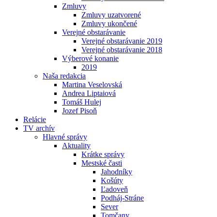
Zmluvy
Zmluvy uzatvorené
Zmluvy ukončené
Verejné obstarávanie
Verejné obstarávanie 2019
Verejné obstarávanie 2018
Výberové konanie
2019
Naša redakcia
Martina Veselovská
Andrea Liptaiová
Tomáš Hulej
Jozef Pisoň
Relácie
TV archív
Hlavné správy
Aktuality
Krátke správy
Mestské časti
Jahodníky
Košúty
Ľadoveň
Podháj-Stráne
Sever
Tomčany