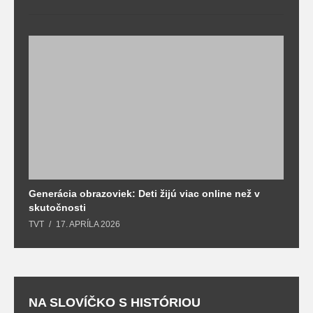
Generácia obrazoviek: Deti žijú viac online než v
D
skutočnosti
s
TVT
17. APRÍLA 2026
T
NA SLOVÍČKO S HISTÓRIOU