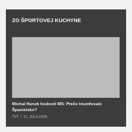
ZO ŠPORTOVEJ KUCHYNE
Michal Hanek hodnotí MS: Prečo triumfovalo
S
Španielsko?
t
TVT
21. JÚLA 2026
T