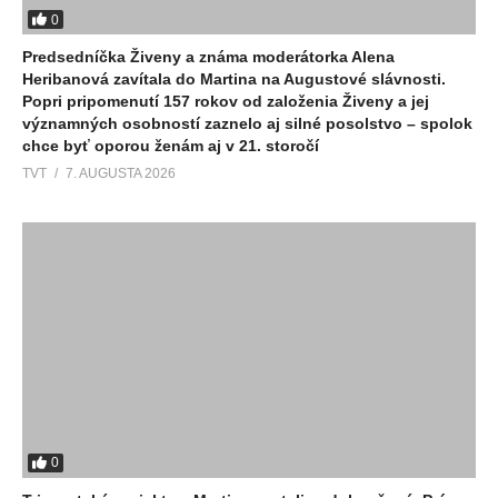
0
Predsedníčka Živeny a známa moderátorka Alena
Heribanová zavítala do Martina na Augustové slávnosti.
Popri pripomenutí 157 rokov od založenia Živeny a jej
významných osobností zaznelo aj silné posolstvo – spolok
chce byť oporou ženám aj v 21. storočí
TVT
7. AUGUSTA 2026
0