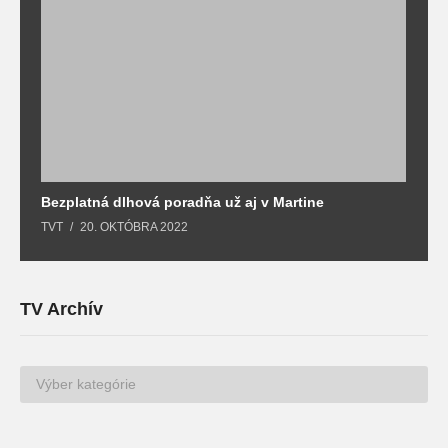
Bezplatná dlhová poradňa už aj v Martine
Z
TVT
20. OKTÓBRA 2022
T
TV Archív
TV
Archív