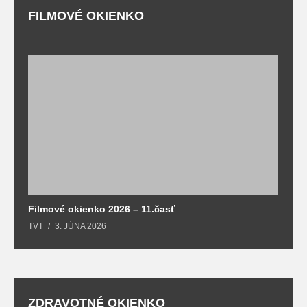
FILMOVÉ OKIENKO
F
T
Filmové okienko 2026 – 11.časť
TVT
3. JÚNA 2026
ZDRAVOTNÉ OKIENKO