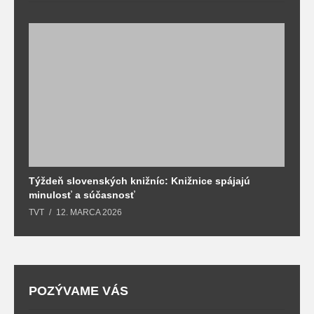
Týždeň slovenských knižníc: Knižnice spájajú
J
minulosť a súčasnosť
k
TVT
12. MARCA 2026
T
POZÝVAME VÁS