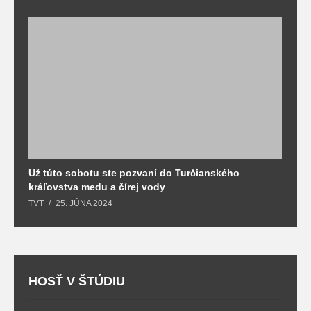
Už túto sobotu ste pozvaní do Turčianského
M
kráľovstva medu a čírej vody
o
TVT
25. JÚNA 2024
T
HOSŤ V ŠTÚDIU