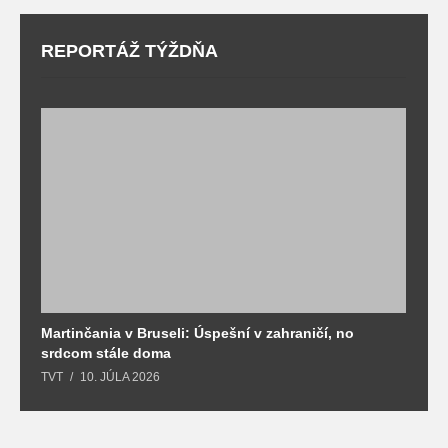
REPORTÁŽ TÝŽDŇA
Martinčania v Bruseli: Úspešní v zahraničí, no
D
srdcom stále doma
m
TVT
10. JÚLA 2026
T