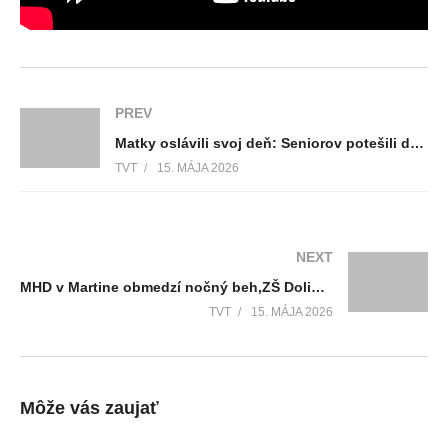
PREV
Matky oslávili svoj deň: Seniorov potešili deti zo ZŠ J. V. Dolinského aj folkloristi z FS Kalužiar
TVT
15. MÁJA 2026
NEXT
MHD v Martine obmedzí nočný beh,ZŠ Dolinského sa mení na modernú a bezbariérovú školu, Turčianske hry mládeže štartujú, Medveď medzi turčianskymi obcami, Žabokrecké divadlo prinieslo slovenčinu na Dolnú zem
TVT
15. MÁJA 2026
Môže vás zaujať