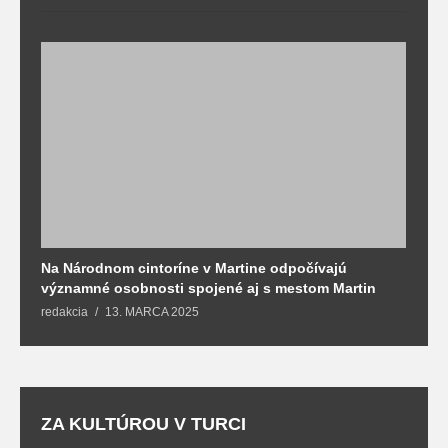
Na Národnom cintoríne v Martine odpočívajú
N
významné osobnosti spojené aj s mestom Martin
R
redakcia
13. MARCA 2025
T
ZA KULTÚROU V TURCI