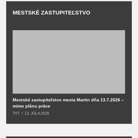
MESTSKÉ ZASTUPITEĽSTVO
Mestské zastupiteľstvo mesta Martin dňa 13.7.2026 –
M
mimo plánu práce
T
TVT
13. JÚLA 2026