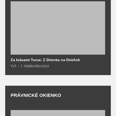
Za krásami Turca: Z Drienka na Drieňok
Z
TVT
7. FEBRUÁRA 2023
T
PRÁVNICKÉ OKIENKO