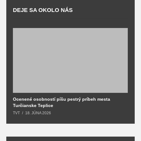
DEJE SA OKOLO NÁS
Ocenené osobností píšu pestrý príbeh mesta
B
Turčianske Teplice
n
TVT
18. JÚNA 2026
T