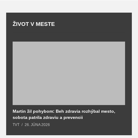
ŽIVOT V MESTE
Martin žil pohybom: Beh zdravia rozhýbal mesto,
T
sobota patrila zdraviu a prevencii
T
TVT
26. JÚNA 2026