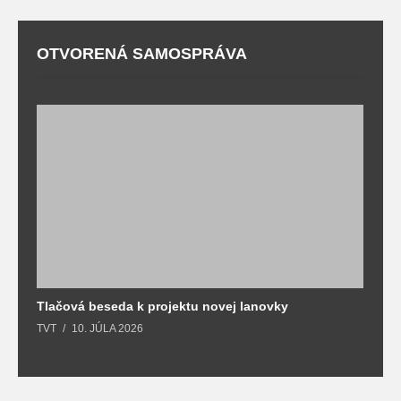
OTVORENÁ SAMOSPRÁVA
Tlačová beseda k projektu novej lanovky
O
TVT
10. JÚLA 2026
T