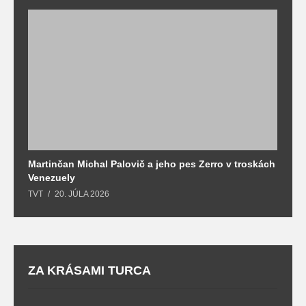
Martinčan Michal Palovič a jeho pes Zerro v troskách
N
Venezuely
c
TVT
20. JÚLA 2026
re
ZA KRÁSAMI TURCA