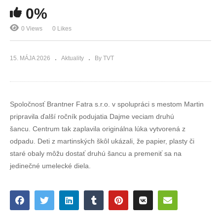
0%
0 Views
0 Likes
15. MÁJA 2026
Aktuality
By TVT
Spoločnosť Brantner Fatra s.r.o. v spolupráci s mestom Martin
pripravila ďalší ročník podujatia Dajme veciam druhú
šancu. Centrum tak zaplavila originálna lúka vytvorená z
odpadu. Deti z martinských škôl ukázali, že papier, plasty či
staré obaly môžu dostať druhú šancu a premeniť sa na
jedinečné umelecké diela.