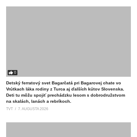
0
Detský ferratový svet Bagarčatá pri Bagarovej chate vo
Vrútkach láka rodiny z Turca aj ďalších kútov Slovenska.
Deti tu môžu spojiť prechádzku lesom s dobrodružstvom
na skalách, lanách a rebríkoch.
TVT
7. AUGUSTA 2026