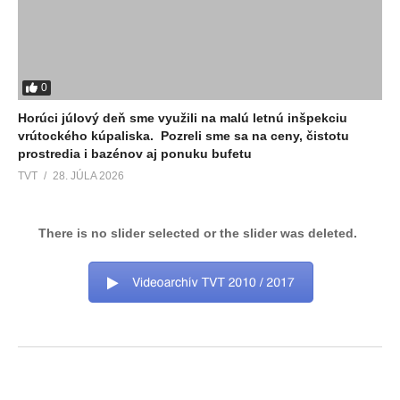
0
Horúci júlový deň sme využili na malú letnú inšpekciu
vrútockého kúpaliska. Pozreli sme sa na ceny, čistotu
prostredia i bazénov aj ponuku bufetu
TVT
28. JÚLA 2026
There is no slider selected or the slider was deleted.