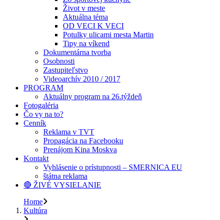
Život v meste
Aktuálna téma
OD VECI K VECI
Potulky ulicami mesta Martin
Tipy na víkend
Dokumentárna tvorba
Osobnosti
Zastupiteľstvo
Videoarchív 2010 / 2017
PROGRAM
Aktuálny program na 26.týždeň
Fotogaléria
Čo vy na to?
Cenník
Reklama v TVT
Propagácia na Facebooku
Prenájom Kina Moskva
Kontakt
Vyhlásenie o prístupnosti – SMERNICA EU
štátna reklama
🔴 ŽIVÉ VYSIELANIE
Home
Kultúra