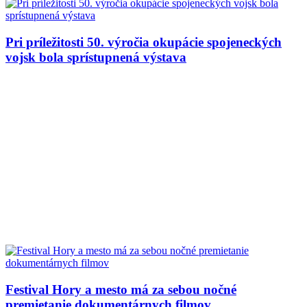
Pri príležitosti 50. výročia okupácie spojeneckých
vojsk bola sprístupnená výstava
Festival Hory a mesto má za sebou nočné
premietanie dokumentárnych filmov