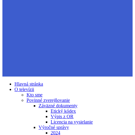
Hlavná stránka
O televízii
Kto sme
Povinné zverejňovanie
Záväzné dokumenty
Etický kódex
Výpis z OR
Licencia na vysielanie
Výročné správy
2024