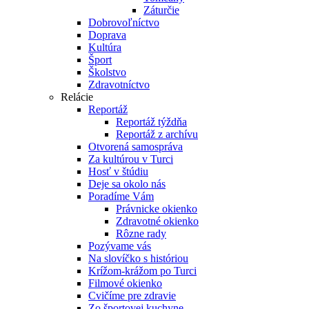
Záturčie
Dobrovoľníctvo
Doprava
Kultúra
Šport
Školstvo
Zdravotníctvo
Relácie
Reportáž
Reportáž týždňa
Reportáž z archívu
Otvorená samospráva
Za kultúrou v Turci
Hosť v štúdiu
Deje sa okolo nás
Poradíme Vám
Právnicke okienko
Zdravotné okienko
Rôzne rady
Pozývame vás
Na slovíčko s históriou
Krížom-krážom po Turci
Filmové okienko
Cvičíme pre zdravie
Zo športovej kuchyne