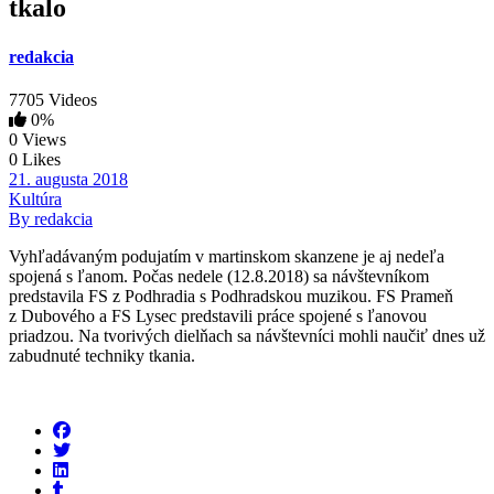
tkalo
redakcia
7705 Videos
0%
0 Views
0 Likes
21. augusta 2018
Kultúra
By redakcia
Vyhľadávaným podujatím v martinskom skanzene je aj nedeľa
spojená s ľanom. Počas nedele (12.8.2018) sa návštevníkom
predstavila FS z Podhradia s Podhradskou muzikou. FS Prameň
z Dubového a FS Lysec predstavili práce spojené s ľanovou
priadzou. Na tvorivých dielňach sa návštevníci mohli naučiť dnes už
zabudnuté techniky tkania.