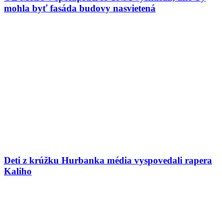
mohla byť fasáda budovy nasvietená
Deti z krúžku Hurbanka média vyspovedali rapera
Kaliho