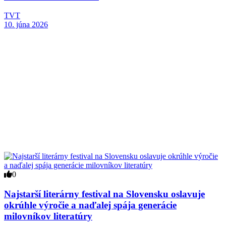
TVT
10. júna 2026
0
Najstarší literárny festival na Slovensku oslavuje
okrúhle výročie a naďalej spája generácie
milovníkov literatúry