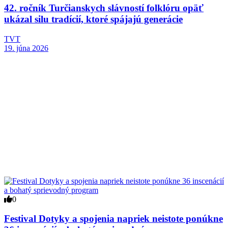
42. ročník Turčianskych slávností folklóru opäť
ukázal silu tradícií, ktoré spájajú generácie
TVT
19. júna 2026
0
Festival Dotyky a spojenia napriek neistote ponúkne