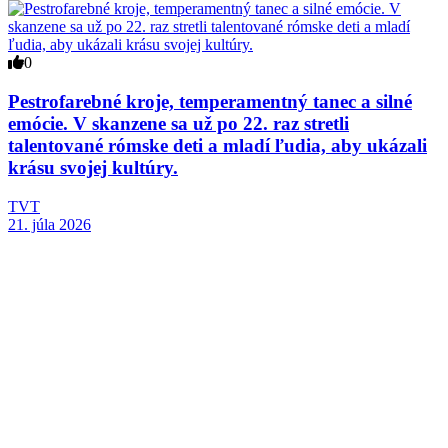
0
Pestrofarebné kroje, temperamentný tanec a silné
emócie. V skanzene sa už po 22. raz stretli
talentované rómske deti a mladí ľudia, aby ukázali
krásu svojej kultúry.
TVT
21. júla 2026