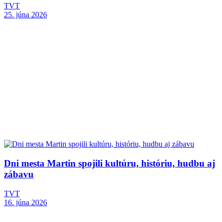
TVT
25. júna 2026
Dni mesta Martin spojili kultúru, históriu, hudbu aj
zábavu
TVT
16. júna 2026