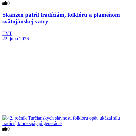
0
Skanzen patril tradíciám, folklóru a plameňom
svätojánskej vatry
TVT
22. júna 2026
0