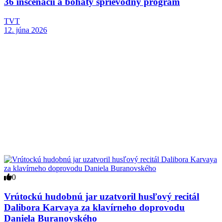
36 inscenácií a bohatý sprievodný program
TVT
12. júna 2026
0
Vrútockú hudobnú jar uzatvoril husľový recitál
Dalibora Karvaya za klavírneho doprovodu
Daniela Buranovského