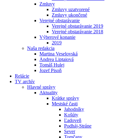
Zmluvy
Zmluvy uzatvorené
Zmluvy ukončené
Verejné obstarávanie
Verejné obstarávanie 2019
Verejné obstarávanie 2018
Výberové konanie
2019
Naša redakcia
Martina Veselovská
Andrea Liptaiová
Tomáš Hulej
Jozef Pisoň
Relácie
TV archív
Hlavné správy
Aktuality
Krátke správy
Mestské časti
Jahodníky
Košúty
Ľadoveň
Podháj-Stráne
Sever
Tomčany