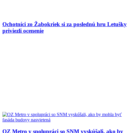
Ochotníci zo Žabokriek si za poslednú hru Letušky
priviezli ocenenie
OZ Metro v spolupráci so SNM vyskúšali, ako by