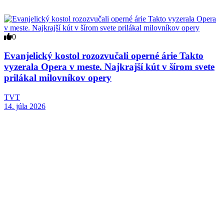
0
Evanjelický kostol rozozvučali operné árie Takto
vyzerala Opera v meste. Najkrajší kút v šírom svete
prilákal milovníkov opery
TVT
14. júla 2026