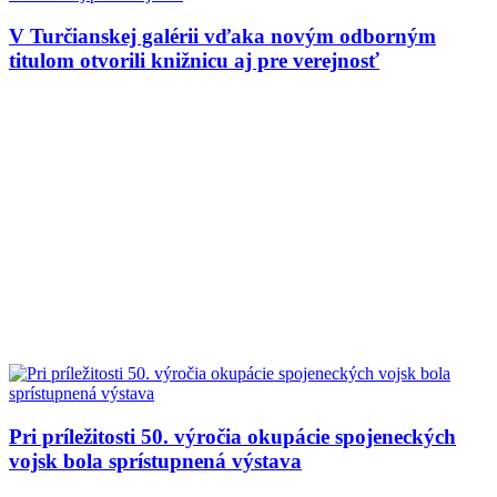
V Turčianskej galérii vďaka novým odborným
titulom otvorili knižnicu aj pre verejnosť
Pri príležitosti 50. výročia okupácie spojeneckých
vojsk bola sprístupnená výstava