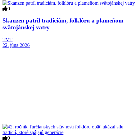
0
Skanzen patril tradíciám, folklóru a plameňom
svätojánskej vatry
TVT
22. júna 2026
0