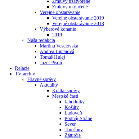
Zmluvy uzatvorené
Zmluvy ukončené
Verejné obstarávanie
Verejné obstarávanie 2019
Verejné obstarávanie 2018
Výberové konanie
2019
Naša redakcia
Martina Veselovská
Andrea Liptaiová
Tomáš Hulej
Jozef Pisoň
Relácie
TV archív
Hlavné správy
Aktuality
Krátke správy
Mestské časti
Jahodníky
Košúty
Ľadoveň
Podháj-Stráne
Sever
Tomčany
Záturčie