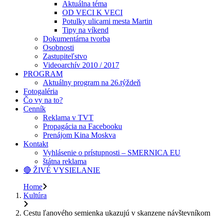
Aktuálna téma
OD VECI K VECI
Potulky ulicami mesta Martin
Tipy na víkend
Dokumentárna tvorba
Osobnosti
Zastupiteľstvo
Videoarchív 2010 / 2017
PROGRAM
Aktuálny program na 26.týždeň
Fotogaléria
Čo vy na to?
Cenník
Reklama v TVT
Propagácia na Facebooku
Prenájom Kina Moskva
Kontakt
Vyhlásenie o prístupnosti – SMERNICA EU
štátna reklama
🔴 ŽIVÉ VYSIELANIE
Home
Kultúra
Cestu ľanového semienka ukazujú v skanzene návštevníkom