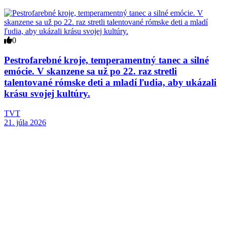
0
Pestrofarebné kroje, temperamentný tanec a silné
emócie. V skanzene sa už po 22. raz stretli
talentované rómske deti a mladí ľudia, aby ukázali
krásu svojej kultúry.
TVT
21. júla 2026