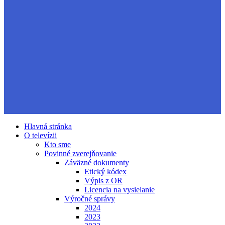
Hlavná stránka
O televízii
Kto sme
Povinné zverejňovanie
Záväzné dokumenty
Etický kódex
Výpis z OR
Licencia na vysielanie
Výročné správy
2024
2023