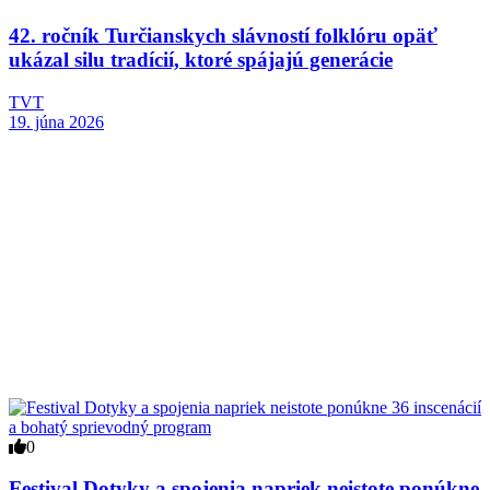
42. ročník Turčianskych slávností folklóru opäť
ukázal silu tradícií, ktoré spájajú generácie
TVT
19. júna 2026
0
Festival Dotyky a spojenia napriek neistote ponúkne