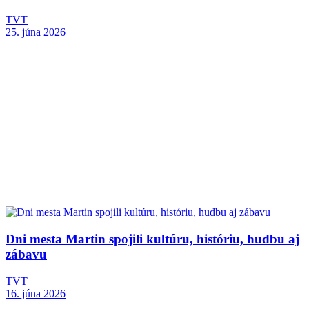
TVT
25. júna 2026
Dni mesta Martin spojili kultúru, históriu, hudbu aj
zábavu
TVT
16. júna 2026