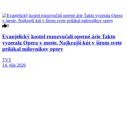
0
Evanjelický kostol rozozvučali operné árie Takto
vyzerala Opera v meste. Najkrajší kút v šírom svete
prilákal milovníkov opery
TVT
14. júla 2026