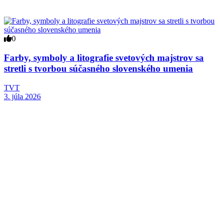
0
Farby, symboly a litografie svetových majstrov sa
stretli s tvorbou súčasného slovenského umenia
TVT
3. júla 2026