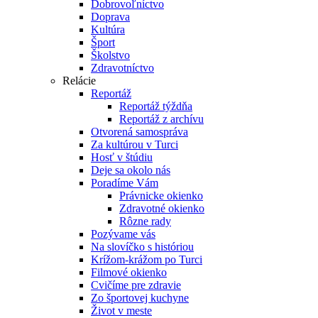
Dobrovoľníctvo
Doprava
Kultúra
Šport
Školstvo
Zdravotníctvo
Relácie
Reportáž
Reportáž týždňa
Reportáž z archívu
Otvorená samospráva
Za kultúrou v Turci
Hosť v štúdiu
Deje sa okolo nás
Poradíme Vám
Právnicke okienko
Zdravotné okienko
Rôzne rady
Pozývame vás
Na slovíčko s históriou
Krížom-krážom po Turci
Filmové okienko
Cvičíme pre zdravie
Zo športovej kuchyne
Život v meste