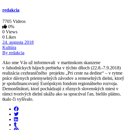
redakcia
7705 Videos
0%
0 Views
0 Likes
24. augusta 2018
Kultúra
By redakcia
Ako sme Vás už informovali v martinskom skanzene
v Jahodníckych hájoch prebieha v týchto dňoch (22.8.-7.9.2018)
realizácia cezhraničného projektu „Pri ceste na dedine“ – v rytme
práce dávnych priemyselných závodov a remeselných dielni, ktorý
je spolufinancovaný Európskym fondom regionálneho rozvoja.
Demonštrátori, ktorí pochádzajú z rôznych slovenských miest v
rámci tvorivých dielní ukážu ako sa spracúval ľan, bielilo plátno,
tkalo či vyšívalo.