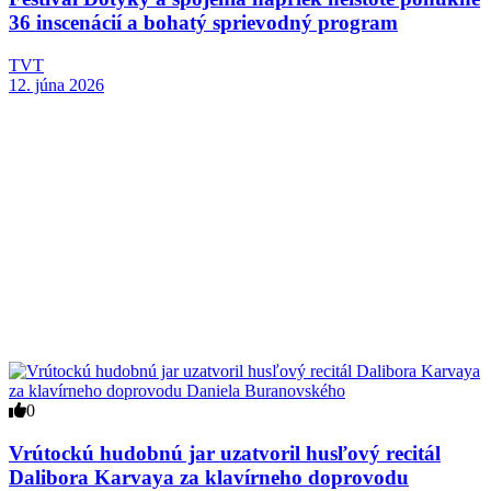
36 inscenácií a bohatý sprievodný program
TVT
12. júna 2026
0
Vrútockú hudobnú jar uzatvoril husľový recitál
Dalibora Karvaya za klavírneho doprovodu