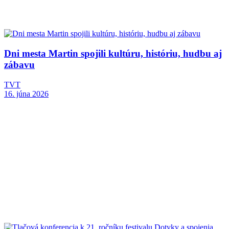
Dni mesta Martin spojili kultúru, históriu, hudbu aj
zábavu
TVT
16. júna 2026