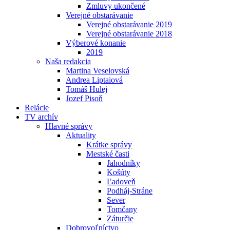
Zmluvy ukončené
Verejné obstarávanie
Verejné obstarávanie 2019
Verejné obstarávanie 2018
Výberové konanie
2019
Naša redakcia
Martina Veselovská
Andrea Liptaiová
Tomáš Hulej
Jozef Pisoň
Relácie
TV archív
Hlavné správy
Aktuality
Krátke správy
Mestské časti
Jahodníky
Košúty
Ľadoveň
Podháj-Stráne
Sever
Tomčany
Záturčie
Dobrovoľníctvo