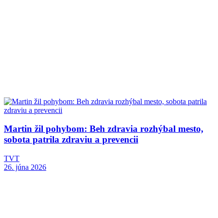
Martin žil pohybom: Beh zdravia rozhýbal mesto,
sobota patrila zdraviu a prevencii
TVT
26. júna 2026