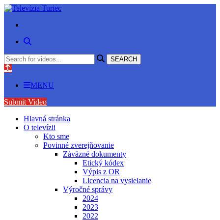
MENU
Submit Video
Hlavná stránka
O televízii
Kto sme
Povinné zverejňovanie
Záväzné dokumenty
Etický kódex
Výpis z OR
Licencia na vysielanie
Výročné správy
2024
2023
2022