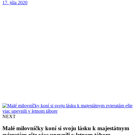
17. júla 2020
NEXT
Malé milovníčky koní si svoju lásku k majestátnym
zvieratám ešte viac upevnili v letnom tábore