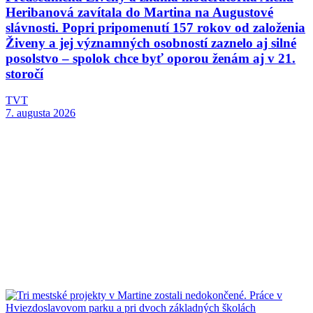
Heribanová zavítala do Martina na Augustové
slávnosti. Popri pripomenutí 157 rokov od založenia
Živeny a jej významných osobností zaznelo aj silné
posolstvo – spolok chce byť oporou ženám aj v 21.
storočí
TVT
7. augusta 2026