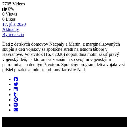
7705 Videos
0%
0 Views
0 Likes
17. júla 2020
Aktuality
By redakcia
Deti z detských domovov Necpaly a Martin, z marginalizovaných
skupín a deti vojakov sa spoločne stretli na letnom tábore v
Havranove. Vo štvrtok (16.7.2020) dopoludnia mohli zažiť pravý
vojenský deň, na ktorom sa zoznámili so svojimi vojenskými
patrónmi a ich denným životom. Spoločný program detí a vojakov si
prišiel pozrieť aj minister obrany Jaroslav Naď.