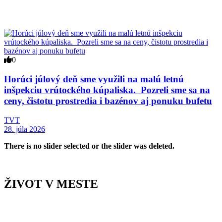
0
Horúci júlový deň sme využili na malú letnú
inšpekciu vrútockého kúpaliska. Pozreli sme sa na
ceny, čistotu prostredia i bazénov aj ponuku bufetu
TVT
28. júla 2026
There is no slider selected or the slider was deleted.
ŽIVOT V MESTE