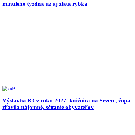
minulého týždňa už aj zlatá rybka
Výstavba R3 v roku 2027, knižnica na Severe, župa
zľavila nájomné, sčítanie obyvateľov