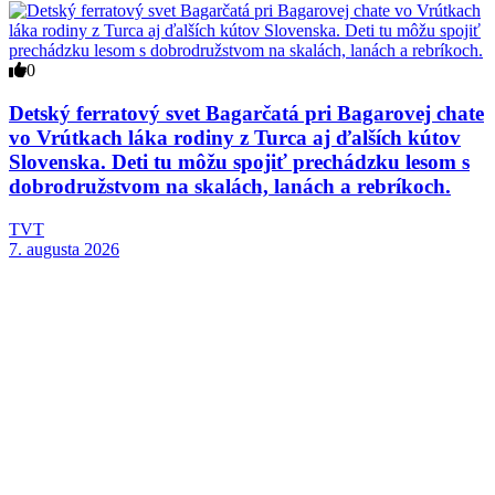
0
Detský ferratový svet Bagarčatá pri Bagarovej chate
vo Vrútkach láka rodiny z Turca aj ďalších kútov
Slovenska. Deti tu môžu spojiť prechádzku lesom s
dobrodružstvom na skalách, lanách a rebríkoch.
TVT
7. augusta 2026