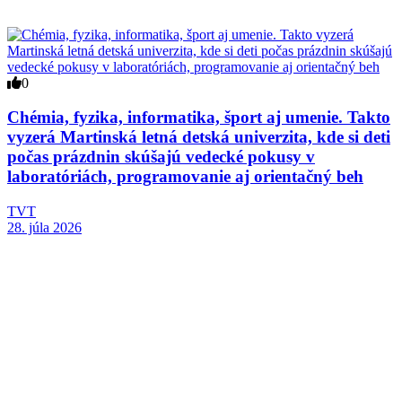
0
Chémia, fyzika, informatika, šport aj umenie. Takto
vyzerá Martinská letná detská univerzita, kde si deti
počas prázdnin skúšajú vedecké pokusy v
laboratóriách, programovanie aj orientačný beh
TVT
28. júla 2026