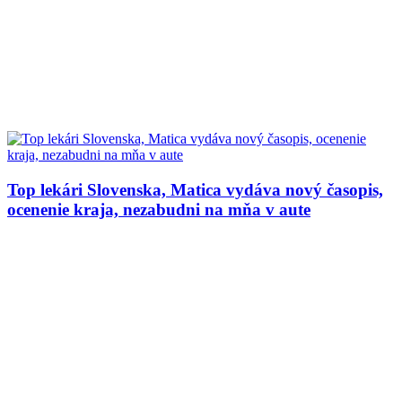
Top lekári Slovenska, Matica vydáva nový časopis,
ocenenie kraja, nezabudni na mňa v aute