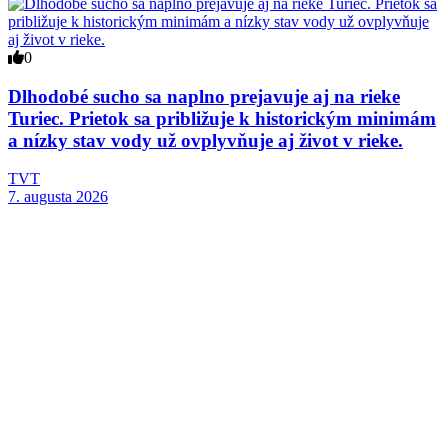
0
Dlhodobé sucho sa naplno prejavuje aj na rieke
Turiec. Prietok sa približuje k historickým minimám
a nízky stav vody už ovplyvňuje aj život v rieke.
TVT
7. augusta 2026