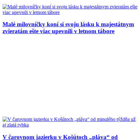
Malé milovníčky koní si svoju lásku k majestátnym
zvieratám ešte viac upevnili v letnom tábore
V čarovnom jazierku v Košútoch „pláva“ od