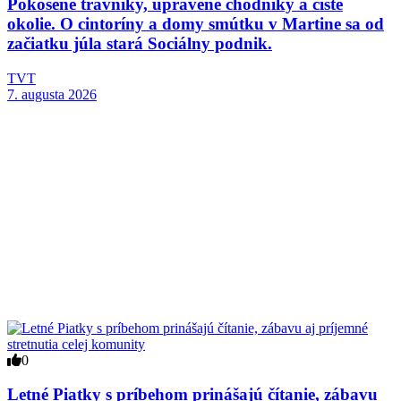
Pokosené trávniky, upravené chodníky a čisté
okolie. O cintoríny a domy smútku v Martine sa od
začiatku júla stará Sociálny podnik.
TVT
7. augusta 2026
0
Letné Piatky s príbehom prinášajú čítanie, zábavu