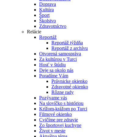
Doprava
Kultúra
Šport
Školstvo
Zdravotníctvo
Relácie
Reportáž
Reportáž týždňa
Reportáž z archívu
Otvorená samospráva
Za kultúrou v Turci
Hosť v štúdiu
Deje sa okolo nás
Poradíme Vám
Právnicke okienko
Zdravotné okienko
Rôzne rady
Pozývame vás
Na slovíčko s históriou
Krížom-krážom po Turci
Filmové okienko
Cvičíme pre zdravie
Zo športovej kuchyne
Život v meste
Aktuálna téma