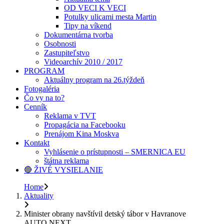
OD VECI K VECI
Potulky ulicami mesta Martin
Tipy na víkend
Dokumentárna tvorba
Osobnosti
Zastupiteľstvo
Videoarchív 2010 / 2017
PROGRAM
Aktuálny program na 26.týždeň
Fotogaléria
Čo vy na to?
Cenník
Reklama v TVT
Propagácia na Facebooku
Prenájom Kina Moskva
Kontakt
Vyhlásenie o prístupnosti – SMERNICA EU
štátna reklama
🔴 ŽIVÉ VYSIELANIE
Home
Aktuality
Minister obrany navštívil detský tábor v Havranove
AUTO NEXT