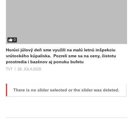
0
Horúci júlový deň sme využili na malú letnú inšpekciu
vrútockého kúpaliska. Pozreli sme sa na ceny, čistotu
prostredia i bazénov aj ponuku bufetu
TVT
28. JÚLA 2026
There is no slider selected or the slider was deleted.