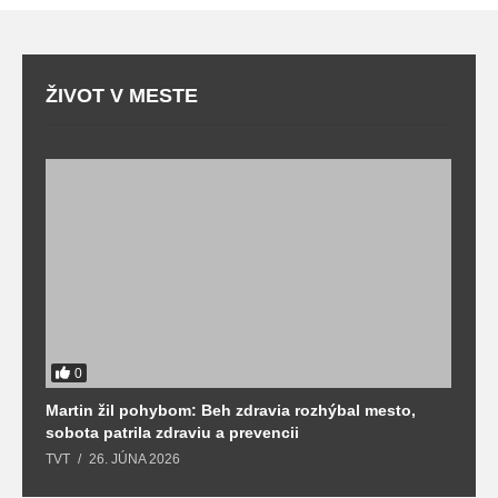
ŽIVOT V MESTE
0
Martin žil pohybom: Beh zdravia rozhýbal mesto,
T
sobota patrila zdraviu a prevencii
T
TVT
26. JÚNA 2026