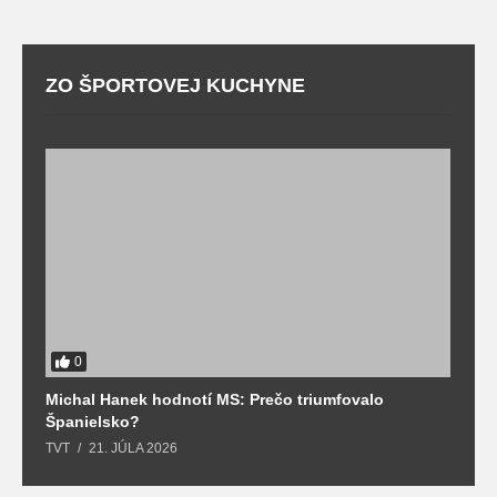
ZO ŠPORTOVEJ KUCHYNE
0
Michal Hanek hodnotí MS: Prečo triumfovalo
S
Španielsko?
t
TVT
21. JÚLA 2026
T