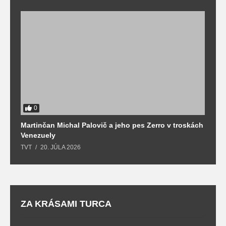
0
Martinčan Michal Palovič a jeho pes Zerro v troskách
N
Venezuely
c
TVT
20. JÚLA 2026
re
ZA KRÁSAMI TURCA