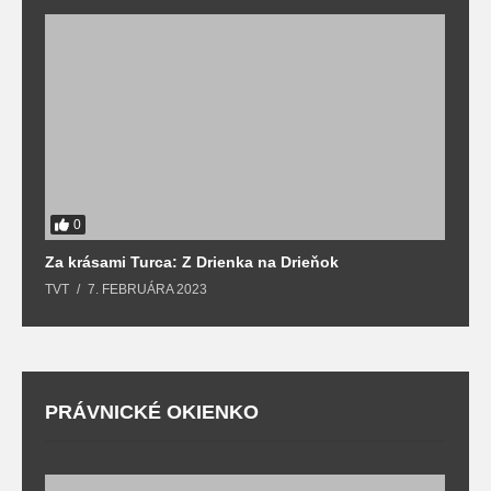
0
Za krásami Turca: Z Drienka na Drieňok
Z
TVT
7. FEBRUÁRA 2023
T
PRÁVNICKÉ OKIENKO