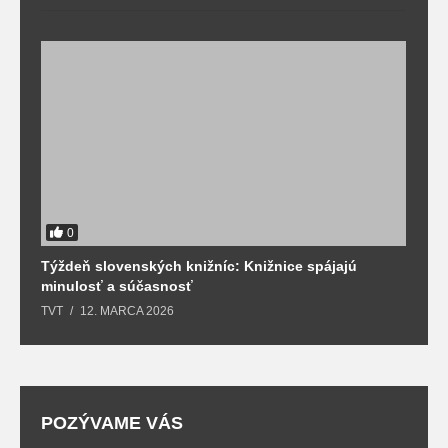
0
Týždeň slovenských knižníc: Knižnice spájajú
J
minulosť a súčasnosť
k
TVT
12. MARCA 2026
T
POZÝVAME VÁS