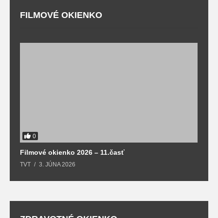
FILMOVÉ OKIENKO
F
T
0
Filmové okienko 2026 – 11.časť
TVT
3. JÚNA 2026