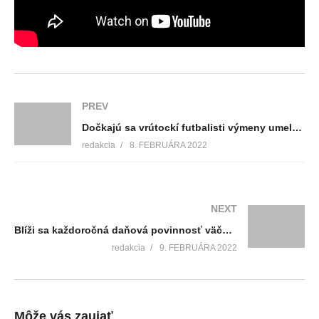
PREV
Dočkajú sa vrútockí futbalisti výmeny umelého trávnika? Okrem toho chce mesto zabojovať aj o vybudovanie športovej haly
redakcia
8. FEBRUÁRA 2022
NEXT
Blíži sa každoročná daňová povinnosť väčšiny ľudí, podanie daňového priznania za rok 2021
redakcia
9. FEBRUÁRA 2022
Môže vás zaujať