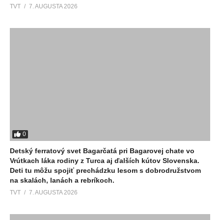
TVT
7. AUGUSTA 2026
0
Detský ferratový svet Bagarčatá pri Bagarovej chate vo
Vrútkach láka rodiny z Turca aj ďalších kútov Slovenska.
Deti tu môžu spojiť prechádzku lesom s dobrodružstvom
na skalách, lanách a rebríkoch.
TVT
7. AUGUSTA 2026