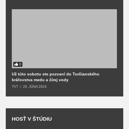
0
Už túto sobotu ste pozvaní do Turčianského
M
kráľovstva medu a čírej vody
o
TVT
25. JÚNA 2024
T
HOSŤ V ŠTÚDIU