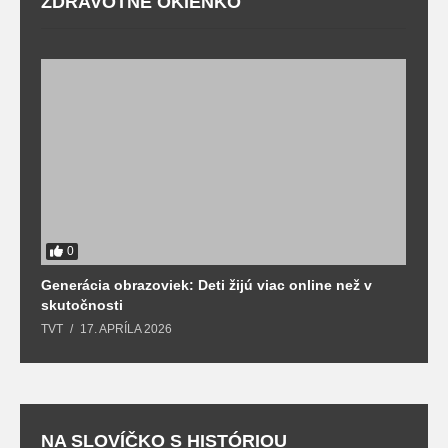
ZDRAVOTNÉ OKIENKO
0
Generácia obrazoviek: Deti žijú viac online než v
D
skutočnosti
s
TVT
17. APRÍLA 2026
T
NA SLOVÍČKO S HISTÓRIOU