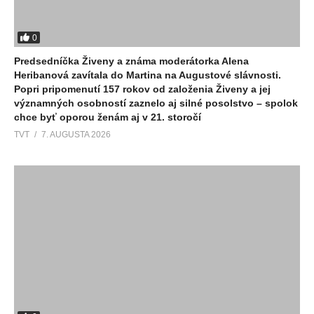
0
Predsedníčka Živeny a známa moderátorka Alena
Heribanová zavítala do Martina na Augustové slávnosti.
Popri pripomenutí 157 rokov od založenia Živeny a jej
významných osobností zaznelo aj silné posolstvo – spolok
chce byť oporou ženám aj v 21. storočí
TVT
7. AUGUSTA 2026