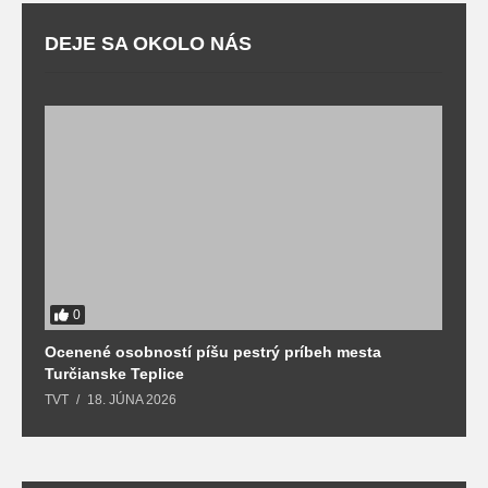
DEJE SA OKOLO NÁS
0
Ocenené osobností píšu pestrý príbeh mesta
B
Turčianske Teplice
n
TVT
18. JÚNA 2026
T