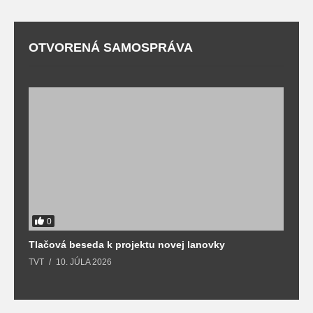
OTVORENÁ SAMOSPRÁVA
0
Tlačová beseda k projektu novej lanovky
O
TVT
10. JÚLA 2026
T