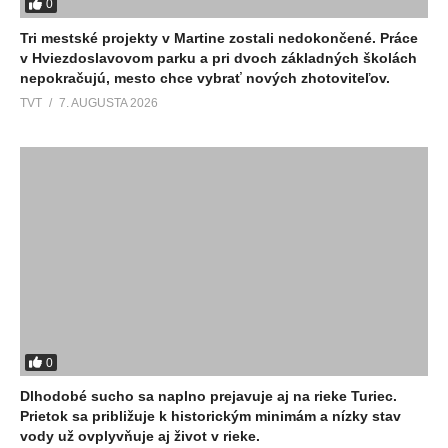
0
Tri mestské projekty v Martine zostali nedokončené. Práce
v Hviezdoslavovom parku a pri dvoch základných školách
nepokračujú, mesto chce vybrať nových zhotoviteľov.
TVT
7. AUGUSTA 2026
0
Dlhodobé sucho sa naplno prejavuje aj na rieke Turiec.
Prietok sa približuje k historickým minimám a nízky stav
vody už ovplyvňuje aj život v rieke.