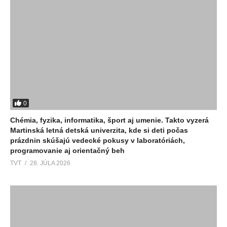
0
Chémia, fyzika, informatika, šport aj umenie. Takto vyzerá
Martinská letná detská univerzita, kde si deti počas
prázdnin skúšajú vedecké pokusy v laboratóriách,
programovanie aj orientačný beh
TVT
28. JÚLA 2026