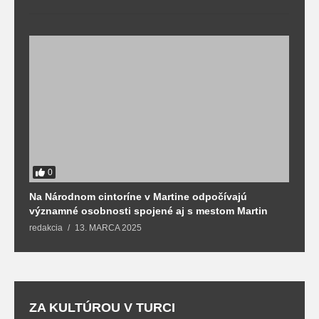
0
Na Národnom cintoríne v Martine odpočívajú
N
významné osobnosti spojené aj s mestom Martin
R
redakcia
13. MARCA 2025
T
ZA KULTÚROU V TURCI