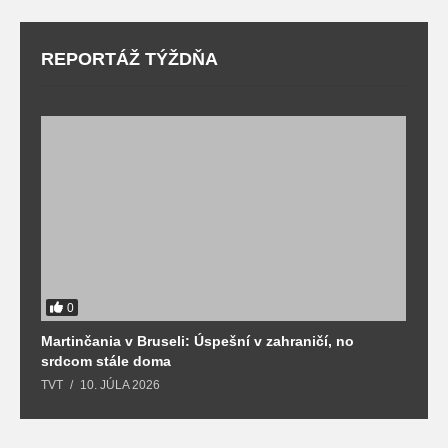
REPORTÁŽ TÝŽDŇA
0
Martinčania v Bruseli: Úspešní v zahraničí, no
D
srdcom stále doma
m
TVT
10. JÚLA 2026
T