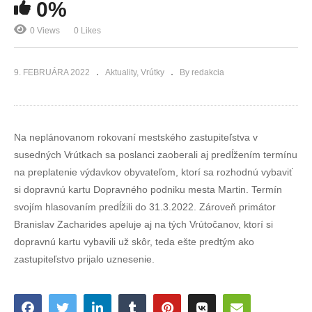
0%
0 Views
0 Likes
9. FEBRUÁRA 2022
Aktuality
Vrútky
By redakcia
Na neplánovanom rokovaní mestského zastupiteľstva v
susedných Vrútkach sa poslanci zaoberali aj predĺžením termínu
na preplatenie výdavkov obyvateľom, ktorí sa rozhodnú vybaviť
si dopravnú kartu Dopravného podniku mesta Martin. Termín
svojím hlasovaním predĺžili do 31.3.2022. Zároveň primátor
Branislav Zacharides apeluje aj na tých Vrútočanov, ktorí si
dopravnú kartu vybavili už skôr, teda ešte predtým ako
zastupiteľstvo prijalo uznesenie.