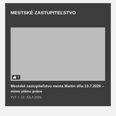
MESTSKÉ ZASTUPITEĽSTVO
0
Mestské zastupiteľstvo mesta Martin dňa 13.7.2026 –
M
mimo plánu práce
T
TVT
13. JÚLA 2026