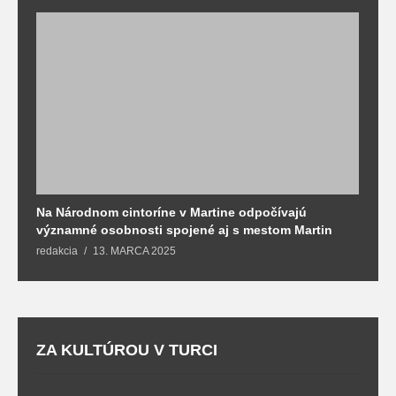
Na Národnom cintoríne v Martine odpočívajú
N
významné osobnosti spojené aj s mestom Martin
R
redakcia
13. MARCA 2025
T
ZA KULTÚROU V TURCI