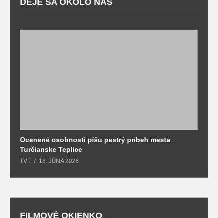
DEJE SA OKOLO NÁS
Ocenené osobností píšu pestrý príbeh mesta
B
Turčianske Teplice
n
TVT
18. JÚNA 2026
T
FILMOVÉ OKIENKO