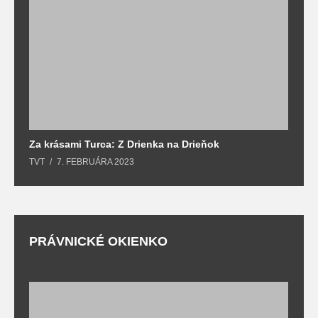
Za krásami Turca: Z Drienka na Drieňok
Z
TVT
7. FEBRUÁRA 2023
T
PRÁVNICKÉ OKIENKO