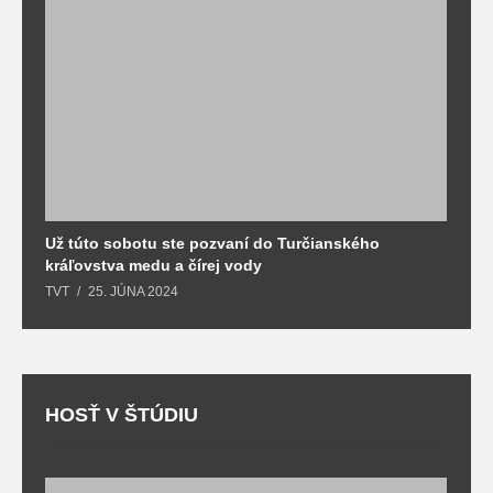
Už túto sobotu ste pozvaní do Turčianského
M
kráľovstva medu a čírej vody
o
TVT
25. JÚNA 2024
T
HOSŤ V ŠTÚDIU