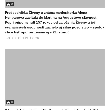
0
Predsedníčka Živeny a známa moderátorka Alena
Heribanová zavítala do Martina na Augustové slávnosti.
Popri pripomenutí 157 rokov od založenia Živeny a jej
významných osobností zaznelo aj silné posolstvo – spolok
chce byť oporou ženám aj v 21. storočí
TVT
7. AUGUSTA 2026
0