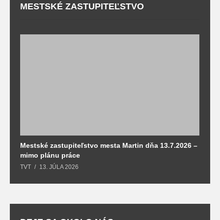
MESTSKÉ ZASTUPITEĽSTVO
Mestské zastupiteľstvo mesta Martin dňa 13.7.2026 –
M
mimo plánu práce
T
TVT
13. JÚLA 2026