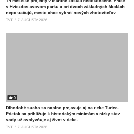
Tri mestské projekty v Martine zostali nedokončené. Práce
v Hviezdoslavovom parku a pri dvoch základných školách
nepokračujú, mesto chce vybrať nových zhotoviteľov.
TVT
7. AUGUSTA 2026
0
Dlhodobé sucho sa naplno prejavuje aj na rieke Turiec.
Prietok sa približuje k historickým minimám a nízky stav
vody už ovplyvňuje aj život v rieke.
TVT
7. AUGUSTA 2026