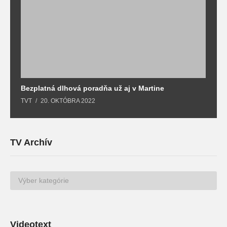
Bezplatná dlhová poradňa už aj v Martine
Z
TVT
20. OKTÓBRA 2022
T
TV Archív
TV
Archív
Videotext