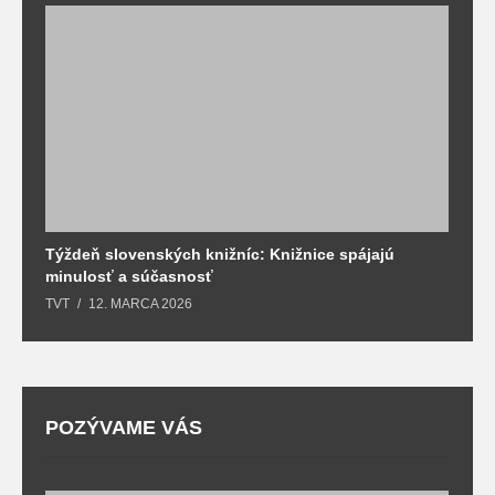
Týždeň slovenských knižníc: Knižnice spájajú
J
minulosť a súčasnosť
k
TVT
12. MARCA 2026
T
POZÝVAME VÁS