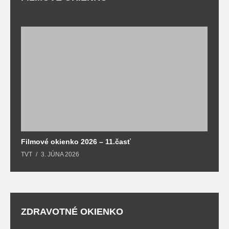
F
T
Filmové okienko 2026 – 11.časť
TVT
3. JÚNA 2026
ZDRAVOTNÉ OKIENKO