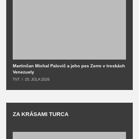
Martinčan Michal Palovič a jeho pes Zerro v troskách
N
Venezuely
c
TVT
20. JÚLA 2026
re
ZA KRÁSAMI TURCA