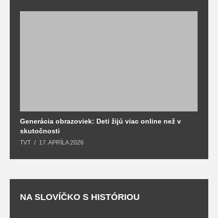
Generácia obrazoviek: Deti žijú viac online než v
D
skutočnosti
s
TVT
17. APRÍLA 2026
T
NA SLOVÍČKO S HISTÓRIOU