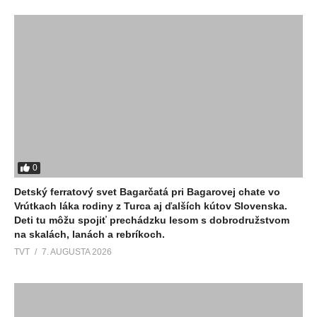
0
Detský ferratový svet Bagarčatá pri Bagarovej chate vo
Vrútkach láka rodiny z Turca aj ďalších kútov Slovenska.
Deti tu môžu spojiť prechádzku lesom s dobrodružstvom
na skalách, lanách a rebríkoch.
TVT
7. AUGUSTA 2026