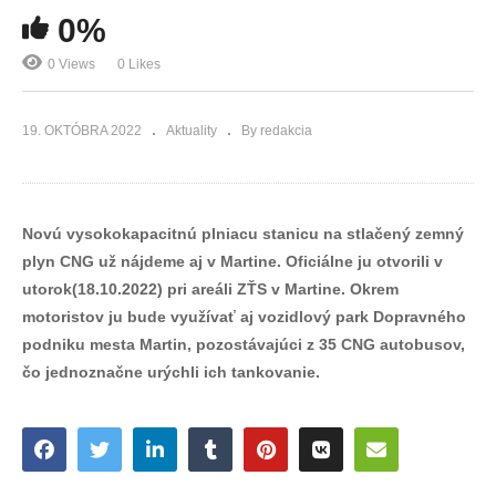
0%
0 Views
0 Likes
19. OKTÓBRA 2022
Aktuality
By redakcia
Novú vysokokapacitnú plniacu stanicu na stlačený zemný
plyn CNG už nájdeme aj v Martine. Oficiálne ju otvorili v
utorok(18.10.2022) pri areáli ZŤS v Martine. Okrem
motoristov ju bude využívať aj vozidlový park Dopravného
podniku mesta Martin, pozostávajúci z 35 CNG autobusov,
čo jednoznačne urýchli ich tankovanie.