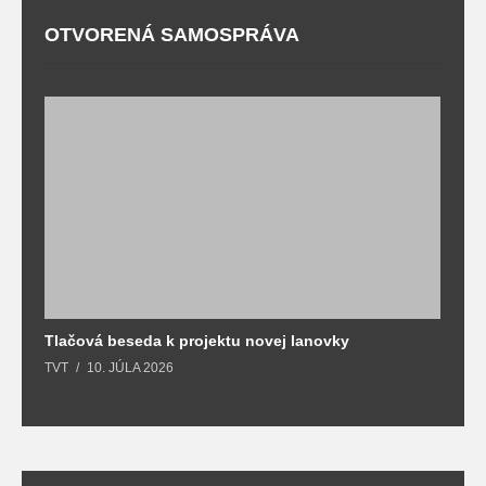
OTVORENÁ SAMOSPRÁVA
Tlačová beseda k projektu novej lanovky
O
TVT
10. JÚLA 2026
T