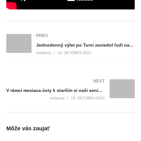
PREV
Jednodenný výlet po Turci zaviedol ľudí na zaujímavé miesta v našom okolí
redakcia
19. OKTÓBRA 2022
NEXT
V rámci mesiaca úcty k starším si naši seniori spoločne zaspomínali na časy mladosti. Pozreli si film o kráľovi rock and rollu Elvisovi Presleym
redakcia
19. OKTÓBRA 2022
Môže vás zaujať