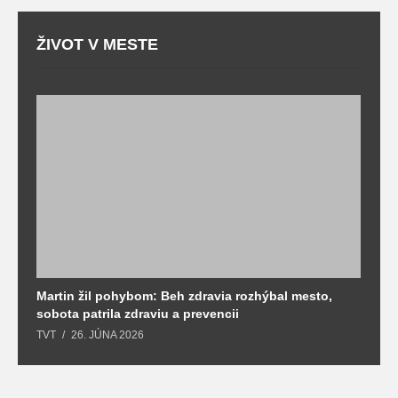
ŽIVOT V MESTE
Martin žil pohybom: Beh zdravia rozhýbal mesto,
T
sobota patrila zdraviu a prevencii
T
TVT
26. JÚNA 2026