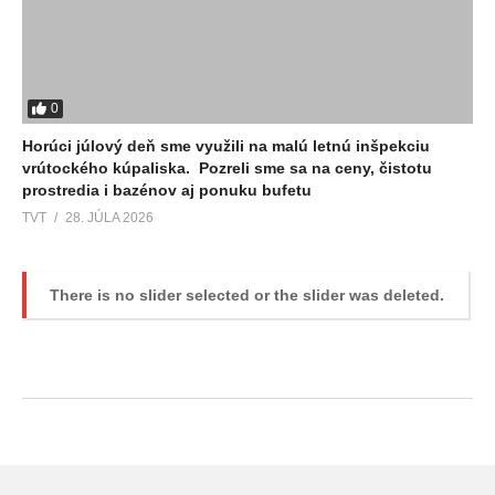
0
Horúci júlový deň sme využili na malú letnú inšpekciu
vrútockého kúpaliska. Pozreli sme sa na ceny, čistotu
prostredia i bazénov aj ponuku bufetu
TVT
28. JÚLA 2026
There is no slider selected or the slider was deleted.