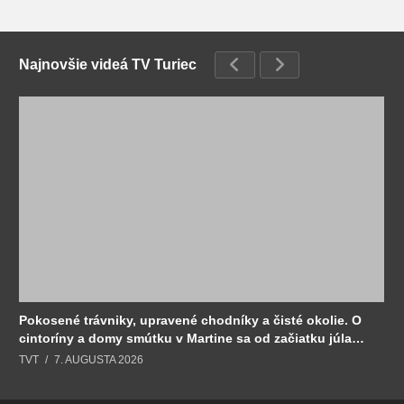
Najnovšie videá TV Turiec
Pokosené trávniky, upravené chodníky a čisté okolie. O
cintoríny a domy smútku v Martine sa od začiatku júla
stará Sociálny podnik.
TVT
7. AUGUSTA 2026