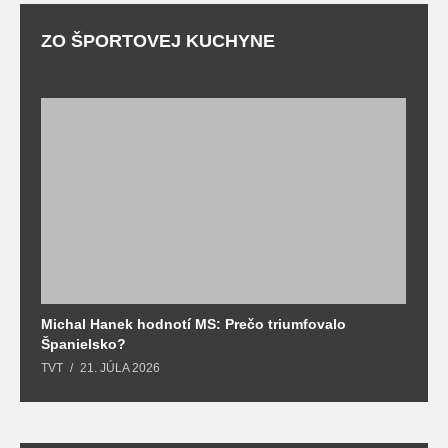
ZO ŠPORTOVEJ KUCHYNE
Michal Hanek hodnotí MS: Prečo triumfovalo
S
Španielsko?
t
TVT
21. JÚLA 2026
T