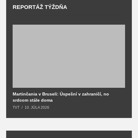
REPORTÁŽ TÝŽDŇA
Martinčania v Bruseli: Úspešní v zahraničí, no
D
srdcom stále doma
m
TVT
10. JÚLA 2026
T