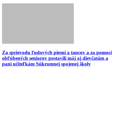
Za sprievodu ľudových piesní a tancov a za pomoci
obľúbených seniorov postavili máj aj dievčatám a
pani učiteľkám Súkromnej spojenej školy