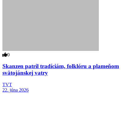
0
Skanzen patril tradíciám, folklóru a plameňom
svätojánskej vatry
TVT
22. júna 2026