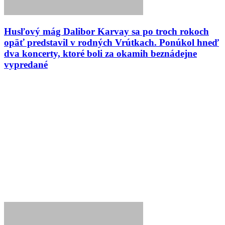
Husľový mág Dalibor Karvay sa po troch rokoch
opäť predstavil v rodných Vrútkach. Ponúkol hneď
dva koncerty, ktoré boli za okamih beznádejne
vypredané