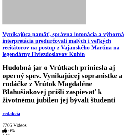
Vynikajúca pamäť, správna intonácia a výborná
interpretácia predurčovali malých i veľkých
recitátorov na postup z Vajanského Martina na
legendárny Hviezdoslavov Kubín
Hudobná jar o Vrútkach priniesla aj
operný spev. Vynikajúcej sopranistke a
rodáčke z Vrútok Magdaléne
Blahušiakovej prišli zaspievať k
životnému jubileu jej bývalí študenti
redakcia
7705 Videos
0%