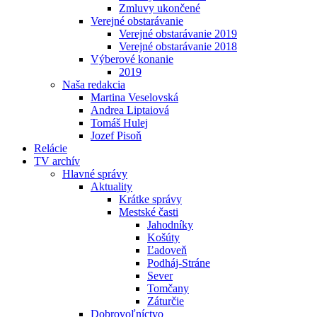
Zmluvy ukončené
Verejné obstarávanie
Verejné obstarávanie 2019
Verejné obstarávanie 2018
Výberové konanie
2019
Naša redakcia
Martina Veselovská
Andrea Liptaiová
Tomáš Hulej
Jozef Pisoň
Relácie
TV archív
Hlavné správy
Aktuality
Krátke správy
Mestské časti
Jahodníky
Košúty
Ľadoveň
Podháj-Stráne
Sever
Tomčany
Záturčie
Dobrovoľníctvo