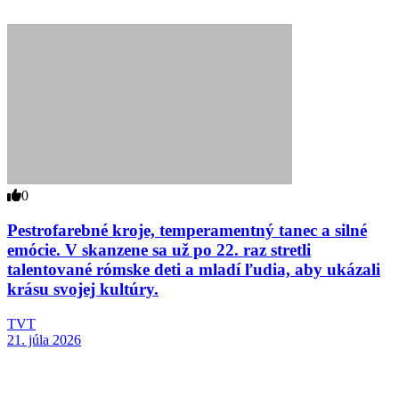
0
Pestrofarebné kroje, temperamentný tanec a silné
emócie. V skanzene sa už po 22. raz stretli
talentované rómske deti a mladí ľudia, aby ukázali
krásu svojej kultúry.
TVT
21. júla 2026