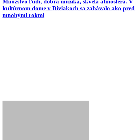
Množstvo ľudí, dobrá muzika, skvelá atmosféra. V
kultúrnom dome v Diviakoch sa zabávalo ako pred
mnohými rokmi