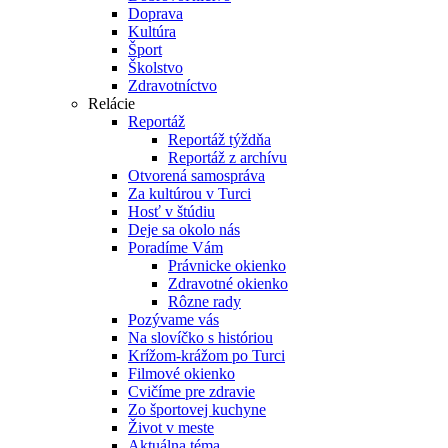
Doprava
Kultúra
Šport
Školstvo
Zdravotníctvo
Relácie
Reportáž
Reportáž týždňa
Reportáž z archívu
Otvorená samospráva
Za kultúrou v Turci
Hosť v štúdiu
Deje sa okolo nás
Poradíme Vám
Právnicke okienko
Zdravotné okienko
Rôzne rady
Pozývame vás
Na slovíčko s históriou
Krížom-krážom po Turci
Filmové okienko
Cvičíme pre zdravie
Zo športovej kuchyne
Život v meste
Aktuálna téma