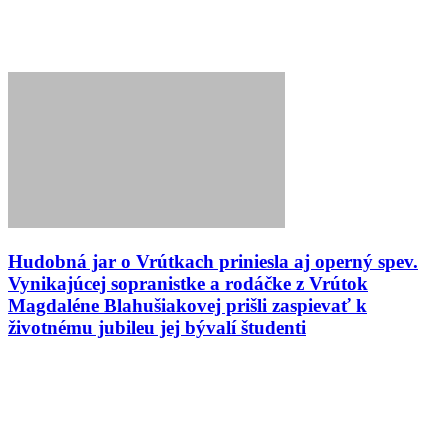
Hudobná jar o Vrútkach priniesla aj operný spev.
Vynikajúcej sopranistke a rodáčke z Vrútok
Magdaléne Blahušiakovej prišli zaspievať k
životnému jubileu jej bývalí študenti