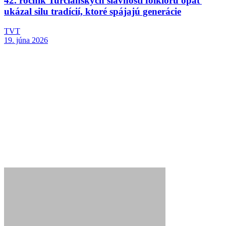
42. ročník Turčianskych slávností folklóru opäť
ukázal silu tradícií, ktoré spájajú generácie
TVT
19. júna 2026