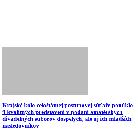
Krajské kolo celoštátnej postupovej súťaže ponúklo
9 kvalitných predstavení v podaní amatérskych
divadelných súborov dospelých, ale aj ich mladších
nasledovníkov