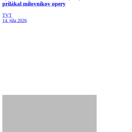
prilákal milovníkov opery
TVT
14. júla 2026