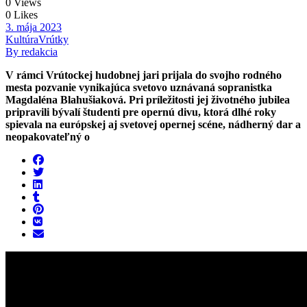
0 Views
0 Likes
3. mája 2023
Kultúra
Vrútky
By redakcia
V rámci Vrútockej hudobnej jari prijala do svojho rodného
mesta pozvanie vynikajúca svetovo uznávaná sopranistka
Magdaléna Blahušiaková. Pri príležitosti jej životného jubilea
pripravili bývalí študenti pre opernú divu, ktorá dlhé roky
spievala na európskej aj svetovej opernej scéne, nádherný dar a
neopakovateľný o