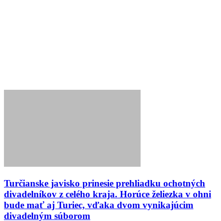
Turčianske javisko prinesie prehliadku ochotných
divadelníkov z celého kraja. Horúce želiezka v ohni
bude mať aj Turiec, vďaka dvom vynikajúcim
divadelným súborom