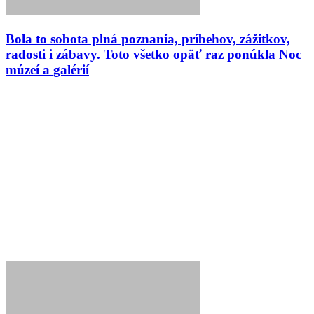
Bola to sobota plná poznania, príbehov, zážitkov,
radosti i zábavy. Toto všetko opäť raz ponúkla Noc
múzeí a galérií