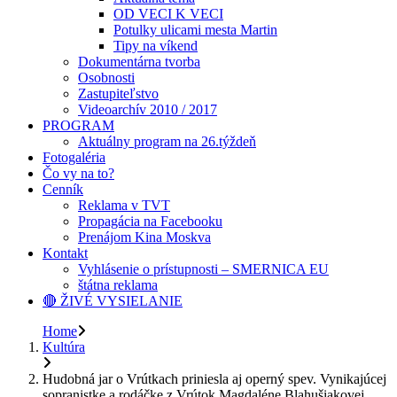
OD VECI K VECI
Potulky ulicami mesta Martin
Tipy na víkend
Dokumentárna tvorba
Osobnosti
Zastupiteľstvo
Videoarchív 2010 / 2017
PROGRAM
Aktuálny program na 26.týždeň
Fotogaléria
Čo vy na to?
Cenník
Reklama v TVT
Propagácia na Facebooku
Prenájom Kina Moskva
Kontakt
Vyhlásenie o prístupnosti – SMERNICA EU
štátna reklama
🔴 ŽIVÉ VYSIELANIE
Home
Kultúra
Hudobná jar o Vrútkach priniesla aj operný spev. Vynikajúcej
sopranistke a rodáčke z Vrútok Magdaléne Blahušiakovej