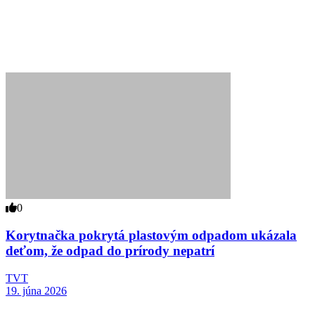
0
Korytnačka pokrytá plastovým odpadom ukázala
deťom, že odpad do prírody nepatrí
TVT
19. júna 2026