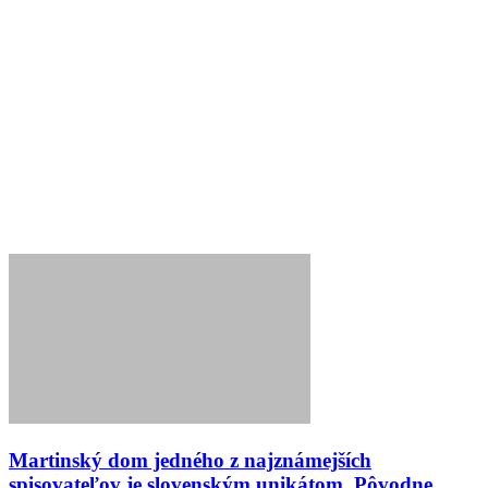
Martinský dom jedného z najznámejších
spisovateľov je slovenským unikátom. Pôvodne