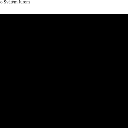
 so Svätým Jurom