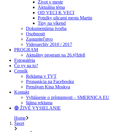
Život v meste
Aktuálna téma
OD VECI K VECI
Potulky ulicami mesta Martin
Tipy na víkend
Dokumentárna tvorba
Osobnosti
Zastupiteľstvo
Videoarchív 2010 / 2017
PROGRAM
Aktuálny program na 26.týždeň
Fotogaléria
Čo vy na to?
Cenník
Reklama v TVT
Propagácia na Facebooku
Prenájom Kina Moskva
Kontakt
Vyhlásenie o prístupnosti – SMERNICA EU
štátna reklama
🔴 ŽIVÉ VYSIELANIE
Home
Šport