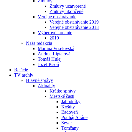
Zmluvy
Zmluvy uzatvorené
Zmluvy ukončené
Verejné obstarávanie
Verejné obstarávanie 2019
Verejné obstarávanie 2018
Výberové konanie
2019
Naša redakcia
Martina Veselovská
Andrea Liptaiová
Tomáš Hulej
Jozef Pisoň
Relácie
TV archív
Hlavné správy
Aktuality
Krátke správy
Mestské časti
Jahodníky
Košúty
Ľadoveň
Podháj-Stráne
Sever
Tomčany