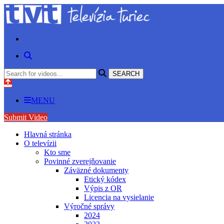
MENU
Submit Video
Hlavná stránka
O televízii
Kto sme
Povinné zverejňovanie
Záväzné dokumenty
Etický kódex
Výpis z OR
Licencia na vysielanie
Výročné správy
2024