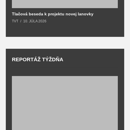
Tlačová beseda k projektu novej lanovky
O
TVT
10. JÚLA 2026
T
REPORTÁŽ TÝŽDŇA