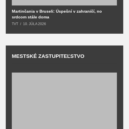
Martinčania v Bruseli: Úspešní v zahraničí, no
D
srdcom stále doma
m
TVT
10. JÚLA 2026
T
MESTSKÉ ZASTUPITEĽSTVO