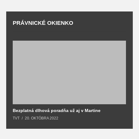
PRÁVNICKÉ OKIENKO
Bezplatná dlhová poradňa už aj v Martine
Z
TVT
20. OKTÓBRA 2022
T