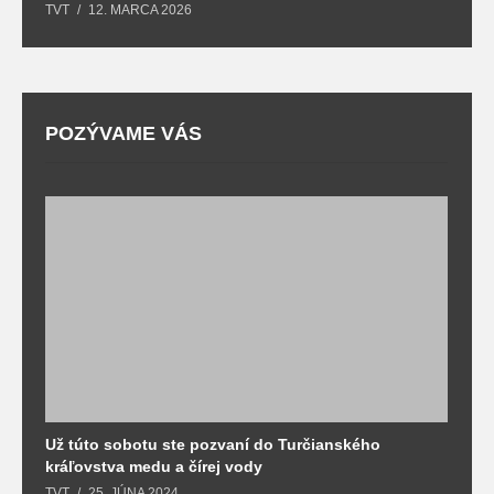
TVT
12. MARCA 2026
T
POZÝVAME VÁS
Už túto sobotu ste pozvaní do Turčianského
M
kráľovstva medu a čírej vody
o
TVT
25. JÚNA 2024
T