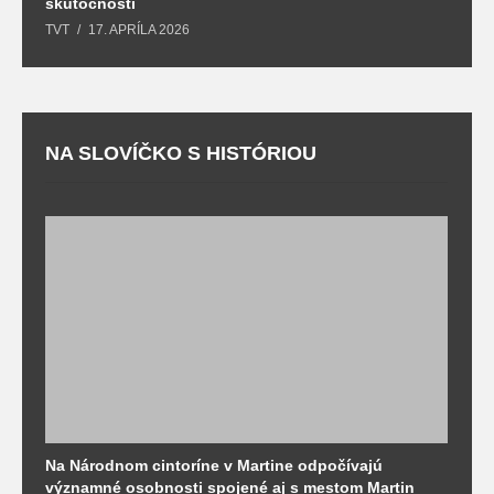
skutočnosti
s
TVT
17. APRÍLA 2026
T
NA SLOVÍČKO S HISTÓRIOU
Na Národnom cintoríne v Martine odpočívajú
N
významné osobnosti spojené aj s mestom Martin
R