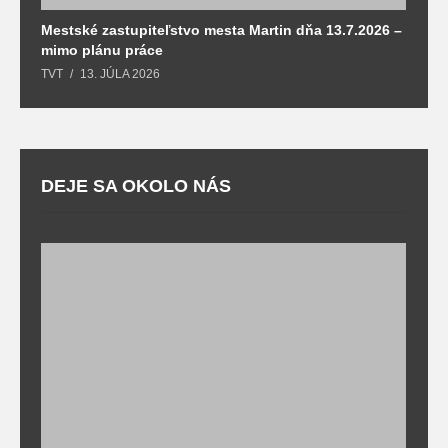
Mestské zastupiteľstvo mesta Martin dňa 13.7.2026 –
M
mimo plánu práce
T
TVT
13. JÚLA 2026
DEJE SA OKOLO NÁS