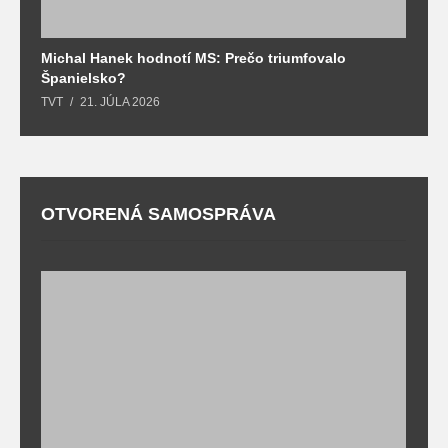
Michal Hanek hodnotí MS: Prečo triumfovalo
S
Španielsko?
t
TVT
21. JÚLA 2026
T
OTVORENÁ SAMOSPRÁVA