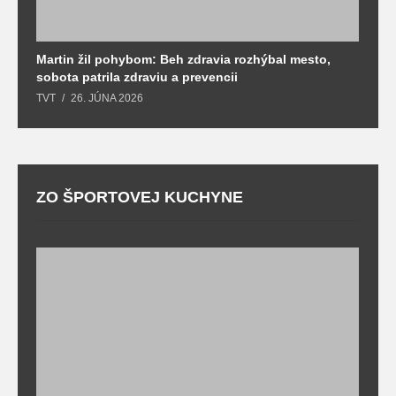
Martin žil pohybom: Beh zdravia rozhýbal mesto,
T
sobota patrila zdraviu a prevencii
T
TVT
26. JÚNA 2026
ZO ŠPORTOVEJ KUCHYNE