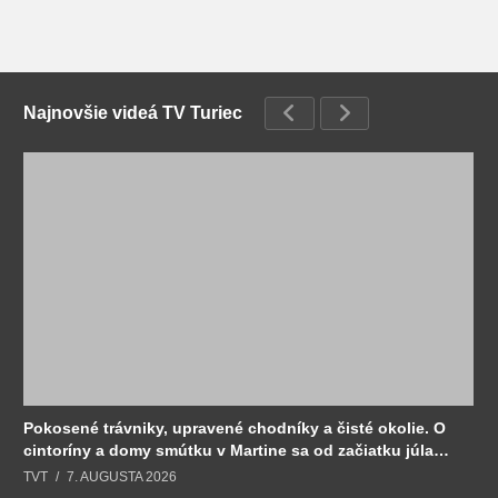
Najnovšie videá TV Turiec
Pokosené trávniky, upravené chodníky a čisté okolie. O
cintoríny a domy smútku v Martine sa od začiatku júla
stará Sociálny podnik.
TVT
7. AUGUSTA 2026