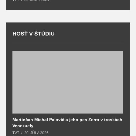
HOSŤ V ŠTÚDIU
Martinčan Michal Palovič a jeho pes Zerro v troskách
N
Venezuely
c
TVT
20. JÚLA 2026
re