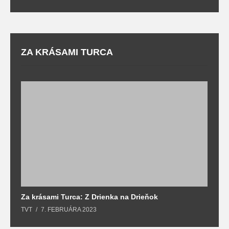
ZA KRÁSAMI TURCA
Za krásami Turca: Z Drienka na Drieňok
Z
TVT
7. FEBRUÁRA 2023
T