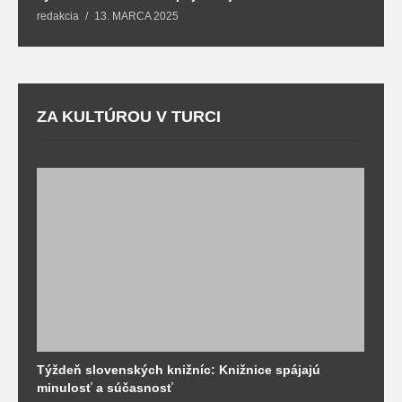
redakcia
13. MARCA 2025
T
ZA KULTÚROU V TURCI
Týždeň slovenských knižníc: Knižnice spájajú
J
minulosť a súčasnosť
k