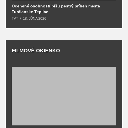
Ocenené osobností píšu pestrý príbeh mesta
B
Turčianske Teplice
n
TVT
18. JÚNA 2026
T
FILMOVÉ OKIENKO
F
T