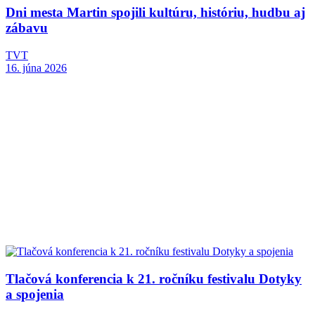
Dni mesta Martin spojili kultúru, históriu, hudbu aj
zábavu
TVT
16. júna 2026
Tlačová konferencia k 21. ročníku festivalu Dotyky
a spojenia