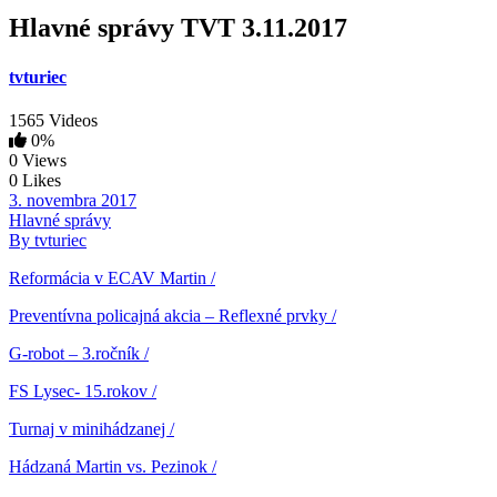
Hlavné správy TVT 3.11.2017
tvturiec
1565 Videos
0%
0 Views
0 Likes
3. novembra 2017
Hlavné správy
By tvturiec
Reformácia v ECAV Martin /
Preventívna policajná akcia – Reflexné prvky /
G-robot – 3.ročník /
FS Lysec- 15.rokov /
Turnaj v minihádzanej /
Hádzaná Martin vs. Pezinok /