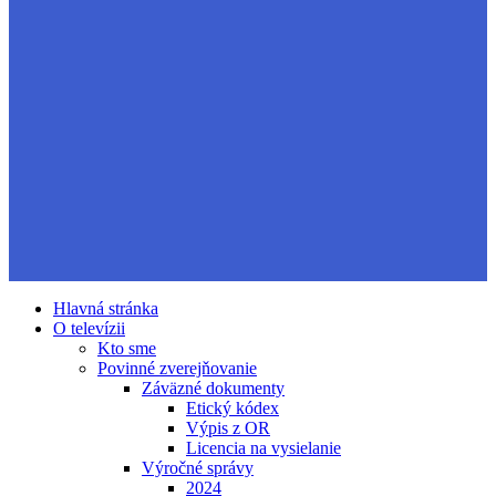
Hlavná stránka
O televízii
Kto sme
Povinné zverejňovanie
Záväzné dokumenty
Etický kódex
Výpis z OR
Licencia na vysielanie
Výročné správy
2024