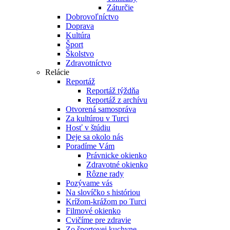
Záturčie
Dobrovoľníctvo
Doprava
Kultúra
Šport
Školstvo
Zdravotníctvo
Relácie
Reportáž
Reportáž týždňa
Reportáž z archívu
Otvorená samospráva
Za kultúrou v Turci
Hosť v štúdiu
Deje sa okolo nás
Poradíme Vám
Právnicke okienko
Zdravotné okienko
Rôzne rady
Pozývame vás
Na slovíčko s históriou
Krížom-krážom po Turci
Filmové okienko
Cvičíme pre zdravie
Zo športovej kuchyne