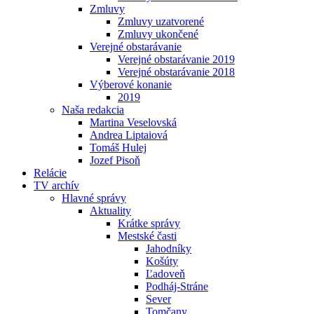
Zmluvy
Zmluvy uzatvorené
Zmluvy ukončené
Verejné obstarávanie
Verejné obstarávanie 2019
Verejné obstarávanie 2018
Výberové konanie
2019
Naša redakcia
Martina Veselovská
Andrea Liptaiová
Tomáš Hulej
Jozef Pisoň
Relácie
TV archív
Hlavné správy
Aktuality
Krátke správy
Mestské časti
Jahodníky
Košúty
Ľadoveň
Podháj-Stráne
Sever
Tomčany