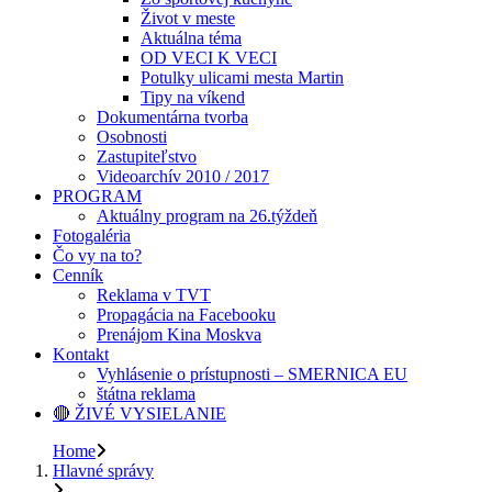
Život v meste
Aktuálna téma
OD VECI K VECI
Potulky ulicami mesta Martin
Tipy na víkend
Dokumentárna tvorba
Osobnosti
Zastupiteľstvo
Videoarchív 2010 / 2017
PROGRAM
Aktuálny program na 26.týždeň
Fotogaléria
Čo vy na to?
Cenník
Reklama v TVT
Propagácia na Facebooku
Prenájom Kina Moskva
Kontakt
Vyhlásenie o prístupnosti – SMERNICA EU
štátna reklama
🔴 ŽIVÉ VYSIELANIE
Home
Hlavné správy