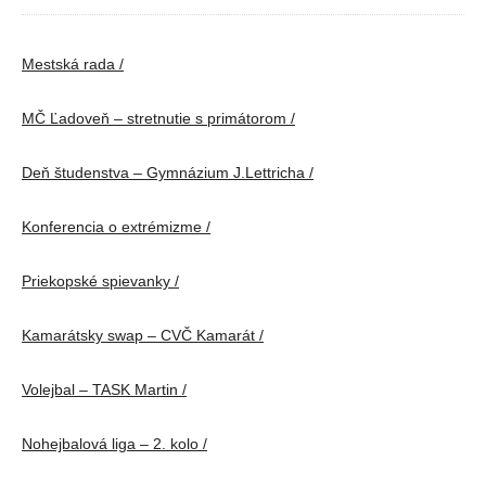
Mestská rada /
MČ Ľadoveň – stretnutie s primátorom /
Deň študenstva – Gymnázium J.Lettricha /
Konferencia o extrémizme /
Priekopské spievanky /
Kamarátsky swap – CVČ Kamarát /
Volejbal – TASK Martin /
Nohejbalová liga – 2. kolo /