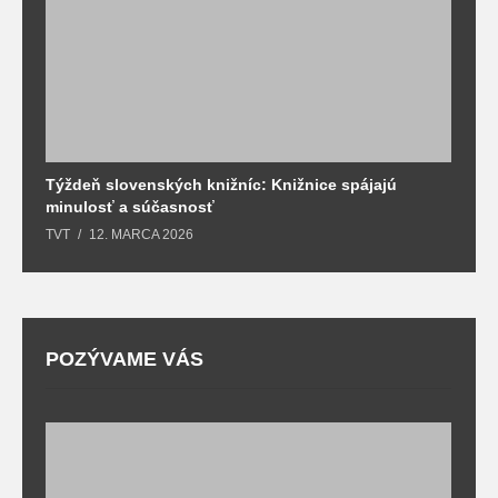
Týždeň slovenských knižníc: Knižnice spájajú
J
minulosť a súčasnosť
k
TVT
12. MARCA 2026
T
POZÝVAME VÁS