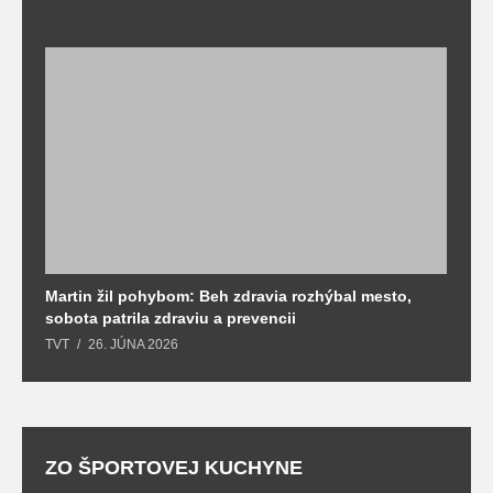
Martin žil pohybom: Beh zdravia rozhýbal mesto,
T
sobota patrila zdraviu a prevencii
T
TVT
26. JÚNA 2026
ZO ŠPORTOVEJ KUCHYNE