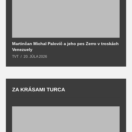
Martinčan Michal Palovič a jeho pes Zerro v troskách
N
Venezuely
c
TVT
20. JÚLA 2026
re
ZA KRÁSAMI TURCA