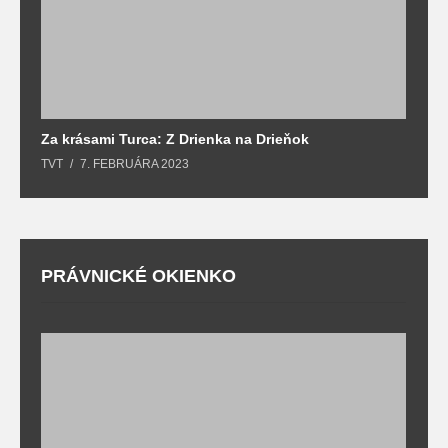
Za krásami Turca: Z Drienka na Drieňok
Z
TVT
7. FEBRUÁRA 2023
T
PRÁVNICKÉ OKIENKO