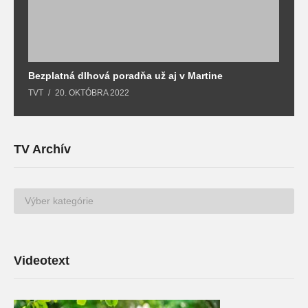
Bezplatná dlhová poradňa už aj v Martine
Z
TVT
20. OKTÓBRA 2022
T
TV Archív
TV
Archív
Videotext