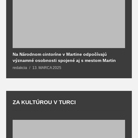
Na Národnom cintoríne v Martine odpočívajú
N
významné osobnosti spojené aj s mestom Martin
R
redakcia
13. MARCA 2025
T
ZA KULTÚROU V TURCI