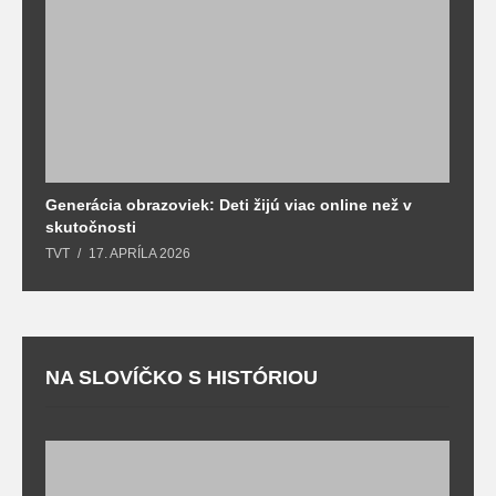
Generácia obrazoviek: Deti žijú viac online než v
D
skutočnosti
s
TVT
17. APRÍLA 2026
T
NA SLOVÍČKO S HISTÓRIOU