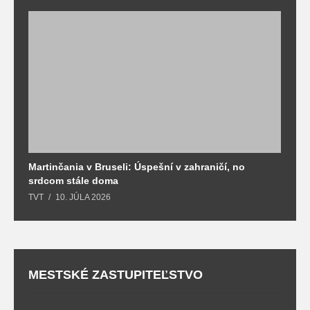
Martinčania v Bruseli: Úspešní v zahraničí, no
D
srdcom stále doma
m
TVT
10. JÚLA 2026
T
MESTSKÉ ZASTUPITEĽSTVO