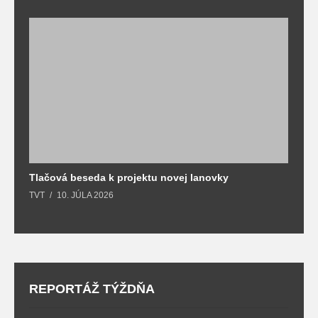
Tlačová beseda k projektu novej lanovky
O
TVT
10. JÚLA 2026
T
REPORTÁŽ TÝŽDŇA