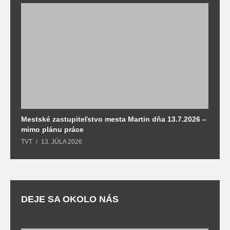
Mestské zastupiteľstvo mesta Martin dňa 13.7.2026 –
M
mimo plánu práce
T
TVT
13. JÚLA 2026
DEJE SA OKOLO NÁS