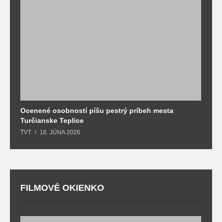
Ocenené osobností píšu pestrý príbeh mesta
B
Turčianske Teplice
n
TVT
18. JÚNA 2026
T
FILMOVÉ OKIENKO