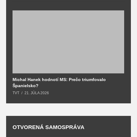
Michal Hanek hodnotí MS: Prečo triumfovalo
S
Španielsko?
t
TVT
21. JÚLA 2026
T
OTVORENÁ SAMOSPRÁVA