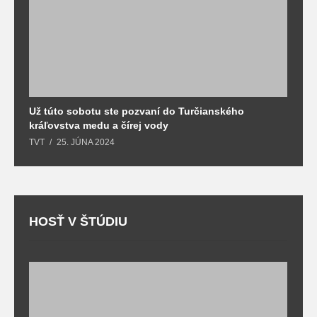
Už túto sobotu ste pozvaní do Turčianského
M
kráľovstva medu a čírej vody
o
TVT
25. JÚNA 2024
T
HOSŤ V ŠTÚDIU